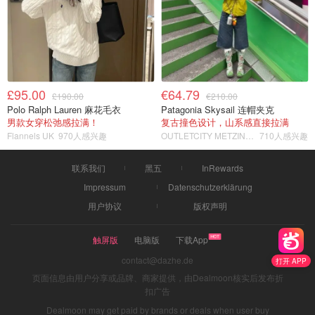
£95.00
€64.79
£190.00
€210.00
Polo Ralph Lauren 麻花毛衣
Patagonia Skysail 连帽夹克
男款女穿松弛感拉满！
复古撞色设计，山系感直接拉满
Flannels UK
970人感兴趣
OUTLETCITY METZINGEN
710人感兴趣
联系我们
黑五
InRewards
Impressum
Datenschutzerklärung
用户协议
版权声明
触屏版
电脑版
下载App
contact@dazhe.de
打开 APP
页面信息由用户分享或品牌、商家提供，由Dealmoon核实后发布折
扣广告
Dealmoon may get paid by brands or deals when user buy