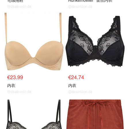
毛绒拖鞋
Hunkemoeller
蕾丝内衣
@dealmoon.de
@dealmoon.de
€23.99
€24.74
内衣
内衣
@dealmoon.de
@dealmoon.de