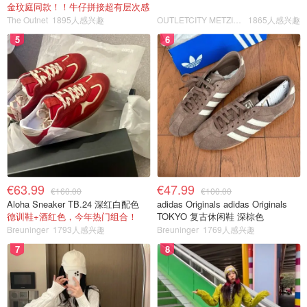
金玟庭同款！！牛仔拼接超有层次感
The Outnet
1895人感兴趣
OUTLETCITY METZINGEN
1865人感兴趣
5
6
€63.99
€47.99
€160.00
€100.00
Aloha Sneaker TB.24 深红白配色
adidas Originals adidas Originals
德训鞋+酒红色，今年热门组合！
TOKYO 复古休闲鞋 深棕色
Breuninger
1793人感兴趣
Breuninger
1769人感兴趣
7
8