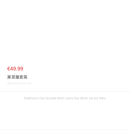
€49.99
家居服套装
@dealmoon.de
Dealmoon may be paid when users buy items via our links.