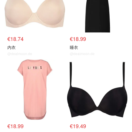
€18.74
€18.99
内衣
睡衣
@dealmoon.de
@dealmoon.de
€18.99
€19.49