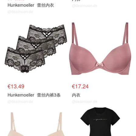
Hunkemoeller
蕾丝内衣
@dealmoon.de
@dealmoon.de
€13.49
€17.24
Hunkemoeller
蕾丝内裤3条
内衣
@dealmoon.de
@dealmoon.de