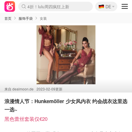
🇩🇪
4折！lulu周四疯狂上新
DE
Boticinal 夏促开抢！
还没结束！&OtherStories大促
Joybuy变相75折 随时失效
速领！Stanley独家85折
疑似霸哥！Camper额外叠85折
Zalando 奥莱闪促！每日更新
Moncler反季囤！5折起+叠9折
Coach Brooklyn仅€192
首页
服饰手袋
女装
来自
dealmoon.de
2023-02-09更新
浪漫情人节：Hunkemöller 少女风内衣 约会战衣这里选
一选~
黑色蕾丝套装仅€20