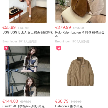
€55.99
€279.99
€139.99
€595.00
UGG UGG ELEA 女士棕色毛绒凉拖
Polo Ralph Lauren 单肩包 橄榄绿金
色
Breuninger
2012人感兴趣
Breuninger
1905人感兴趣
3
4
€144.00
€60.79
€275.00
€190.00
Sandro 牛仔拼接麻花针织夹克
Patagonia 换季夹克