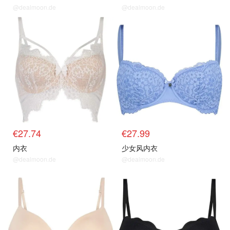
@dealmoon.de
@dealmoon.de
€27.74
€27.99
内衣
少女风内衣
@dealmoon.de
@dealmoon.de