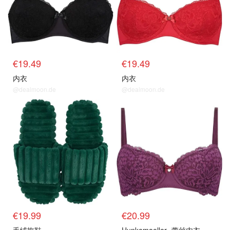
€19.49
€19.49
内衣
内衣
@dealmoon.de
@dealmoon.de
€19.99
€20.99