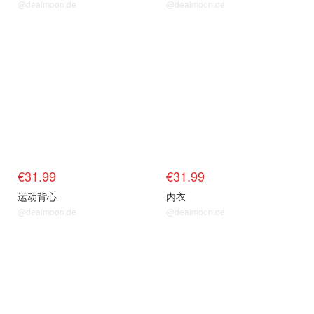
@dealmoon.de
@dealmoon.de
€31.99
€31.99
运动背心
内衣
@dealmoon.de
@dealmoon.de