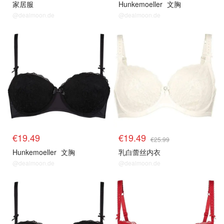
家居服
Hunkemoeller
文胸
@dealmoon.de
@dealmoon.de
€19.49
€19.49
€25.99
Hunkemoeller
文胸
乳白蕾丝内衣
@dealmoon.de
@dealmoon.de