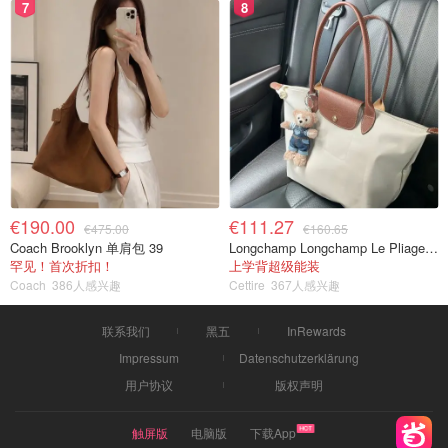
7
8
€190.00
€111.27
€475.00
€160.65
Coach Brooklyn 单肩包 39
Longchamp Longchamp Le Pliage 大号手提包
罕见！首次折扣！
上学背超级能装
Coach
386人感兴趣
Cettire
367人感兴趣
联系我们
黑五
InRewards
Impressum
Datenschutzerklärung
用户协议
版权声明
触屏版
电脑版
下载App