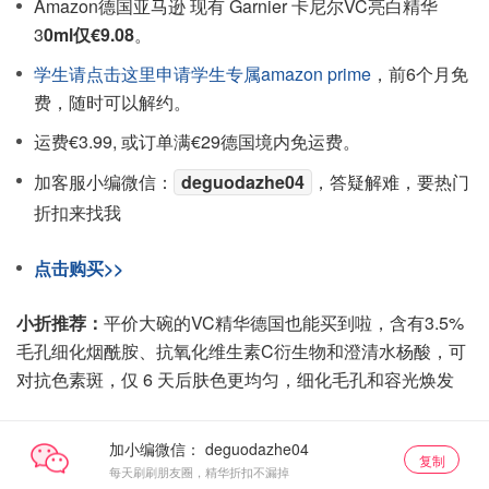
Amazon德国亚马逊 现有 Garnier 卡尼尔VC亮白精华
3
0ml仅€9.08
。
学生请点击这里申请学生专属amazon prime
，前6个月免
费，随时可以解约。
运费€3.99, 或订单满€29德国境内免运费。
加客服小编微信：
deguodazhe04
，答疑解难，要热门
折扣来找我
点击购买>>
小折推荐：
平价大碗的VC精华德国也能买到啦，含有3.5%
毛孔细化烟酰胺、抗氧化维生素C衍生物和澄清水杨酸，可
对抗色素斑，仅 6 天后肤色更均匀，细化毛孔和容光焕发
加小编微信：
复制
每天刷刷朋友圈，精华折扣不漏掉