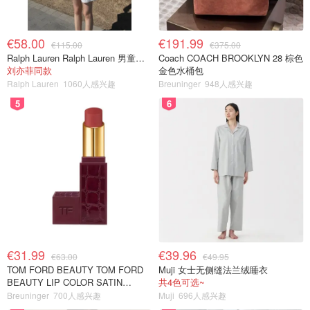
€58.00
€191.99
€115.00
€375.00
Ralph Lauren Ralph Lauren 男童亚麻衬衫
Coach COACH BROOKLYN 28 棕色
刘亦菲同款
金色水桶包
Ralph Lauren
1060人感兴趣
Breuninger
948人感兴趣
5
6
€31.99
€39.96
€63.00
€49.95
TOM FORD BEAUTY TOM FORD
Muji 女士无侧缝法兰绒睡衣
BEAUTY LIP COLOR SATIN
共4色可选~
MATTE 裸玫瑰口红
Breuninger
700人感兴趣
Muji
696人感兴趣