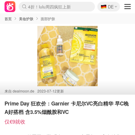
🇩🇪
4折！lulu周四疯狂上新
DE
Boticinal 夏促开抢！
还没结束！&OtherStories大促
Joybuy变相75折 随时失效
速领！Stanley独家85折
疑似霸哥！Camper额外叠85折
Zalando 奥莱闪促！每日更新
Moncler反季囤！5折起+叠9折
Coach Brooklyn仅€192
首页
美妆护肤
面部护肤
来自
dealmoon.de
2023-07-12更新
Prime Day 狂欢价：Garnier 卡尼尔VC亮白精华 早C晚
A好搭档 含3.5%烟酰胺和VC
仅€9就收