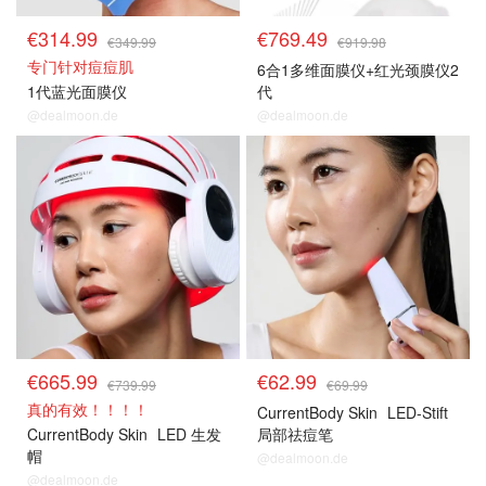
€314.99
€769.49
€349.99
€919.98
专门针对痘痘肌
6合1多维面膜仪+红光颈膜仪2
1代蓝光面膜仪
代
@dealmoon.de
@dealmoon.de
€665.99
€62.99
€739.99
€69.99
真的有效！！！！
CurrentBody Skin
LED-Stift
CurrentBody Skin
LED 生发
局部祛痘笔
帽
@dealmoon.de
@dealmoon.de