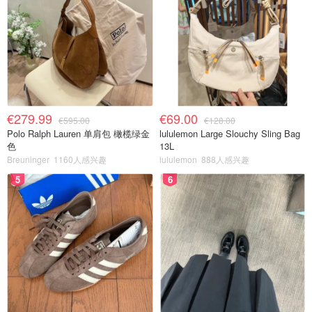
€279.99
€69.00
€595.00
€128.00
Polo Ralph Lauren 单肩包 橄榄绿金
lululemon Large Slouchy Sling Bag
色
13L
Breuninger
1160人感兴趣
lululemon
888人感兴趣
5
6