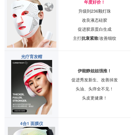
年度好价！
升级到236颗灯珠
改良液态硅胶
促进胶原蛋白生成
主打
抗衰紧致
/改善细纹
光疗育发帽
伊能静姐姐强推！
促进秀发新生、改善掉发
头油、头痒全不见！
头皮更健康！
4合1 面膜仪