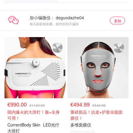
加小编微信：
复制
每天刷刷朋友圈，精华折扣不漏掉
€990.00
€494.99
€1100.00
€549.99
国内爆火的大排灯！脸+全身
重磅新品！抗老+护肤全能面
可用！
膜仪！
CurrentBody Skin
LED光疗
多维面膜仪
大排灯
@dealmoon.de