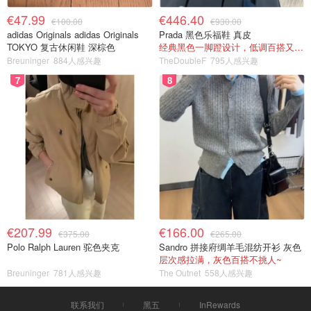
€47.99
€446.40
€100.00
€930.00
adidas Originals adidas Originals
Prada 黑色乐福鞋 真皮
TOKYO 复古休闲鞋 深棕色
经典黑色一脚蹬设计，低调百搭又高级
Breuninger
884人感兴趣
TheDoubleF
795人感兴趣
7
8
€207.99
€166.00
€375.00
€265.00
Polo Ralph Lauren 驼色夹克
Sandro 拼接府绸羊毛混纺开衫 灰色
层次感拉满，灰色百搭不挑人~
Breuninger
781人感兴趣
The Outnet
558人感兴趣
联系我们
黑五
InRewards