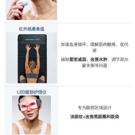
红外线桑拿毯
加速血液循环、缓解肌肉酸痛、促代
谢
辅助
塑形减脂、改善水肿
、调节荷尔
蒙失衡等问题
LED眼部护理仪
专为眼部区域设计
淡眼纹+改善黑眼圈和眼袋