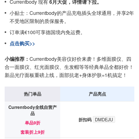
Currentbody 现有
6月大促，详情请下拉。
小贴士：Currentbody的产品充电插头全球通用，并享2年
不受地区限制的质保服务。
订单满€100可享德国境内免运费。
点击购买>>
小编推荐：
Currentbody美容仪好价来袭！多维面膜仪、四
合一面膜仪、红光面膜仪、生发帽等等经典单品全都好价！
新品光疗面板重磅上线，面部抗老+身体护肤=1机搞定！
热门单品
产品亮点
Currentbody全线自营产
品
折扣码
DMDEJU
单品9折
套装折上9折