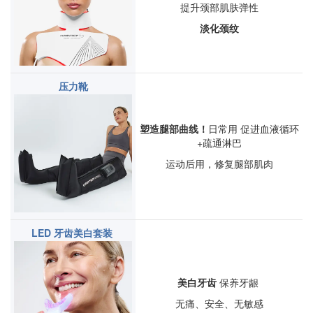
提
升颈部肌肤弹性
淡化颈纹
压力靴
塑造腿部曲线！
日常用 促进血液循环
+
疏通淋巴
运动后用，修复腿部肌肉
LED 牙齿美白套装
美白牙齿
保养牙龈
无痛、安全、无敏感