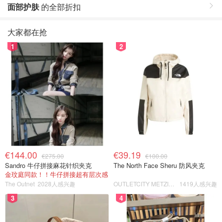
面部护肤
的全部折扣
大家都在抢
1
2
€144.00
€39.19
€275.00
€100.00
Sandro 牛仔拼接麻花针织夹克
The North Face Sheru 防风夹克
金玟庭同款！！牛仔拼接超有层次感
The Outnet
2028人感兴趣
OUTLETCITY METZINGEN
1419人感兴趣
3
4