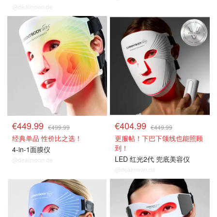
@dealmoon.de
€449.99
€404.99
€499.99
€449.99
经典单品 性价比之选！
更服帖！下巴下颌线也能照顾
到！
4-in-1面膜仪
LED 红光2代 兜底美容仪
@dealmoon.de
@dealmoon.de