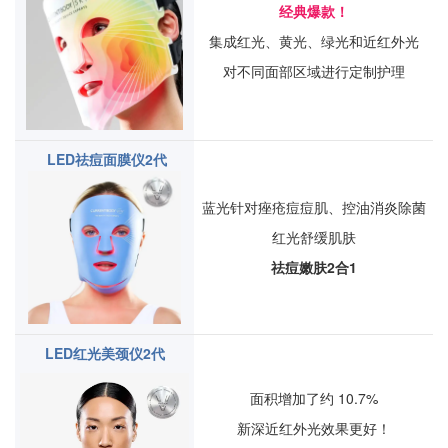
经典爆款！
集成红光、黄光、绿光和近红外光
对不同面部区域进行定制护理
LED祛痘面膜仪2代
蓝光针对痤疮痘痘肌、控油消炎除菌
红光舒缓肌肤
祛痘嫩肤2合1
LED红光美颈仪2代
面积增加了约 10.7%
新深近红外光效果更好！