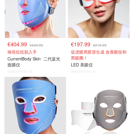
€404.99
€197.99
€449.99
€219.99
痤疮痘痘肌入手
促进眼周胶原生成 改善眼纹和
黑眼圈！
CurrentBody Skin
二代蓝光
面膜仪
LED 美眼仪
@dealmoon.de
@dealmoon.de