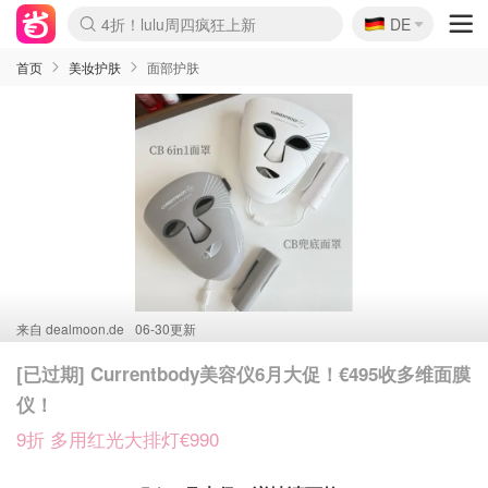
🇩🇪
4折！lulu周四疯狂上新
DE
Boticinal 夏促开抢！
还没结束！&OtherStories大促
Joybuy变相75折 随时失效
速领！Stanley独家85折
疑似霸哥！Camper额外叠85折
Zalando 奥莱闪促！每日更新
Moncler反季囤！5折起+叠9折
Coach Brooklyn仅€192
首页
美妆护肤
面部护肤
来自
dealmoon.de
06-30更新
[已过期] Currentbody美容仪6月大促！€495收多维面膜
仪！
9折 多用红光大排灯€990