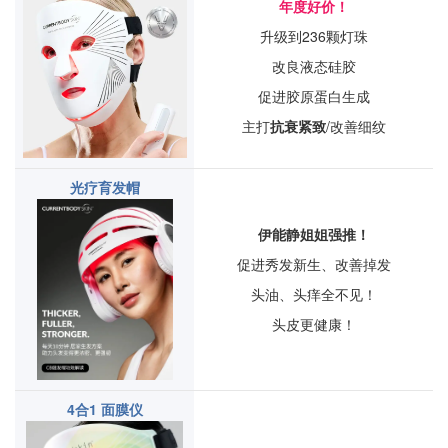
年度好价！
升级到236颗灯珠
改良液态硅胶
促进胶原蛋白生成
主打
抗衰紧致
/改善细纹
光疗育发帽
伊能静姐姐强推！
促进秀发新生、改善掉发
头油、头痒全不见！
头皮更健康！
4合1 面膜仪