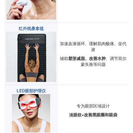
红外线桑拿毯
加速血液循环、缓解肌肉酸痛、促代
谢
辅助
塑形减脂、改善水肿
、调节荷尔
蒙失衡等问题
LED眼部护理仪
专为眼部区域设计
淡眼纹+改善黑眼圈和眼袋