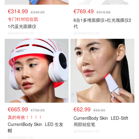
€314.99
€769.49
€349.99
€919.98
专门针对痘痘肌
6合1多维面膜仪+红光颈膜仪2
1代蓝光面膜仪
代
@dealmoon.de
@dealmoon.de
€665.99
€62.99
€739.99
€69.99
真的有效！！！！
CurrentBody Skin
LED-Stift
CurrentBody Skin
LED 生发
局部祛痘笔
帽
@dealmoon.de
@dealmoon.de