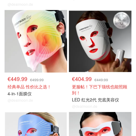
@dealmoon.de
€449.99
€404.99
€499.99
€449.99
经典单品 性价比之选！
更服帖！下巴下颌线也能照顾
到！
4-in-1面膜仪
LED 红光2代 兜底美容仪
@dealmoon.de
@dealmoon.de