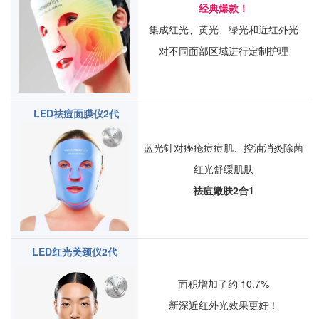
经典爆款！
集成红光、黄光、绿光和近红外光
对不同面部区域进行定制护理
LED祛痘面膜仪2代
蓝光针对痤疮痘痘肌、控油消炎除菌
红光舒缓肌肤
祛痘嫩肤2合1
LED红光美颈仪2代
面积增加了约 10.7%
新深近红外光效果更好！