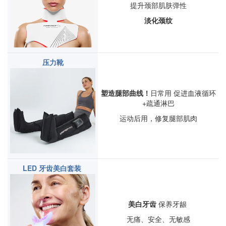
提
升颈部肌肤弹性
淡化颈纹
压力靴
塑造腿部曲线！
日常用 促进血液循环
+
疏通淋巴
运动后用，修复腿部肌肉
LED 牙齿美白套装
美白牙齿
保养牙龈
无痛、安全、无敏感