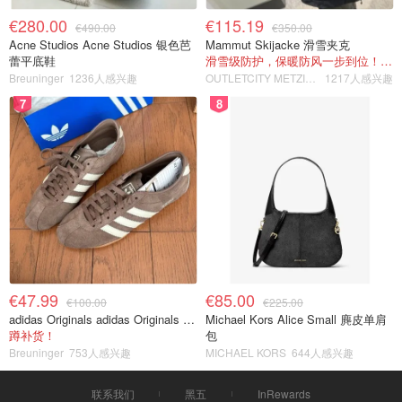
€280.00
€115.19
€490.00
€350.00
Acne Studios Acne Studios 银色芭
Mammut Skijacke 滑雪夹克
蕾平底鞋
滑雪级防护，保暖防风一步到位！仅剩s！
Breuninger
1236人感兴趣
OUTLETCITY METZINGEN
1217人感兴趣
7
8
€47.99
€85.00
€100.00
€225.00
adidas Originals adidas Originals TOKYO 复古休闲鞋 深棕色
Michael Kors Alice Small 麂皮单肩
蹲补货！
包
Breuninger
753人感兴趣
MICHAEL KORS
644人感兴趣
联系我们
黑五
InRewards