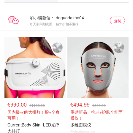
加小编微信：
复制
每天刷刷朋友圈，精华折扣不漏掉
€990.00
€494.99
€1100.00
€549.99
国内爆火的大排灯！脸+全身
重磅新品！抗老+护肤全能面
可用！
膜仪！
CurrentBody Skin
LED光疗
多维面膜仪
大排灯
@dealmoon.de