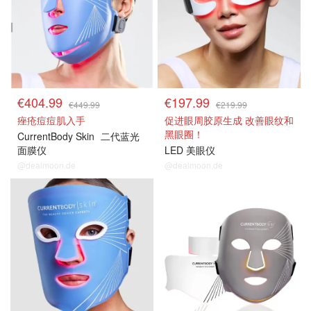
€404.99
€197.99
€449.99
€219.99
痤疮痘痘肌入手
促进眼周胶原生成 改善眼纹和
黑眼圈！
CurrentBody Skin
二代蓝光
面膜仪
LED 美眼仪
@dealmoon.de
@dealmoon.de