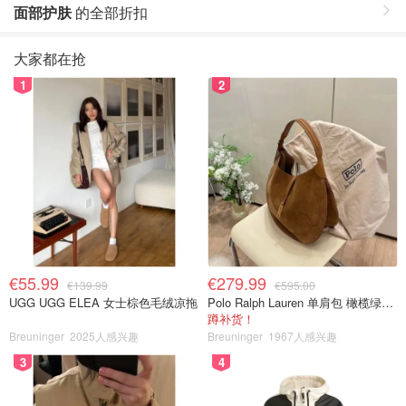
面部护肤
的全部折扣
大家都在抢
1
2
€55.99
€279.99
€139.99
€595.00
UGG UGG ELEA 女士棕色毛绒凉拖
Polo Ralph Lauren 单肩包 橄榄绿金色
蹲补货！
Breuninger
2025人感兴趣
Breuninger
1967人感兴趣
3
4