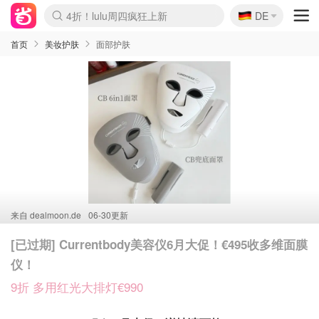
🇩🇪
4折！lulu周四疯狂上新
DE
Boticinal 夏促开抢！
还没结束！&OtherStories大促
Joybuy变相75折 随时失效
速领！Stanley独家85折
疑似霸哥！Camper额外叠85折
Zalando 奥莱闪促！每日更新
Moncler反季囤！5折起+叠9折
Coach Brooklyn仅€192
首页
美妆护肤
面部护肤
来自
dealmoon.de
06-30更新
[已过期] Currentbody美容仪6月大促！€495收多维面膜
仪！
9折 多用红光大排灯€990