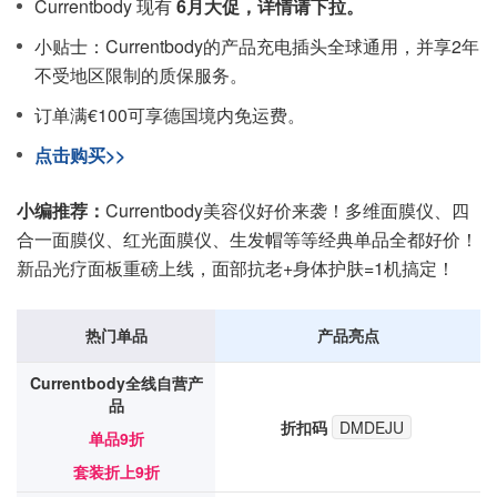
Currentbody 现有
6月大促，详情请下拉。
小贴士：Currentbody的产品充电插头全球通用，并享2年
不受地区限制的质保服务。
订单满€100可享德国境内免运费。
点击购买>>
小编推荐：
Currentbody美容仪好价来袭！多维面膜仪、四
合一面膜仪、红光面膜仪、生发帽等等经典单品全都好价！
新品光疗面板重磅上线，面部抗老+身体护肤=1机搞定！
热门单品
产品亮点
Currentbody全线自营产
品
折扣码
DMDEJU
单品9折
套装折上9折