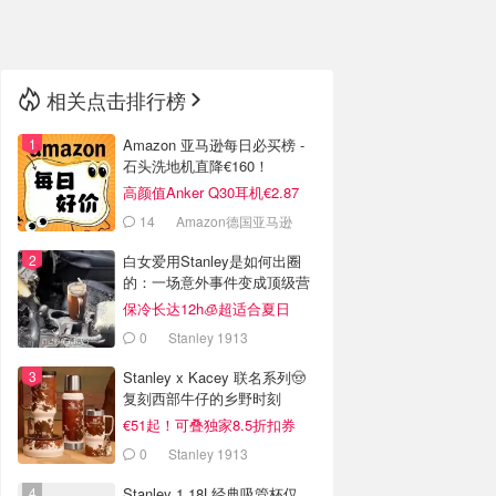
🇳🇿
新西兰
相关点击排行榜
Amazon 亚马逊每日必买榜 -
石头洗地机直降€160！
高颜值Anker Q30耳机€2.87
14
Amazon德国亚马逊
白女爱用Stanley是如何出圈
的：一场意外事件变成顶级营
销案例
保冷长达12h🧊超适合夏日
0
Stanley 1913
Stanley x Kacey 联名系列🤠
复刻西部牛仔的乡野时刻
€51起！可叠独家8.5折扣券
0
Stanley 1913
Stanley 1.18L经典吸管杯仅