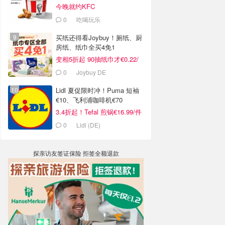
今晚就约KFC
0
吃喝玩乐
买纸还得看Joybuy！厕纸、厨
房纸、纸巾全买4免1
变相5折起 90抽纸巾才€0.22/
包
0
Joybuy DE
Lidl 夏促限时冲！Puma 短袖
€10、飞利浦咖啡机€70
3.4折起！Tefal 煎锅€16.99/件
0
Lidl (DE)
探亲访友签证保险 拒签全额退款