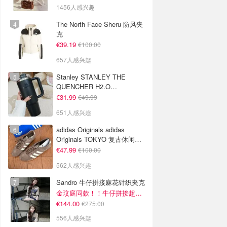
1456人感兴趣
The North Face Sheru 防风夹
克
€39.19
€100.00
657人感兴趣
Stanley STANLEY THE
QUENCHER H2.O
FLOWSTATE 保温杯 1.18L 黑
€31.99
€49.99
色
651人感兴趣
adidas Originals adidas
Originals TOKYO 复古休闲鞋
深棕色
€47.99
€100.00
562人感兴趣
Sandro 牛仔拼接麻花针织夹克
金玟庭同款！！牛仔拼接超有层次感
€144.00
€275.00
556人感兴趣