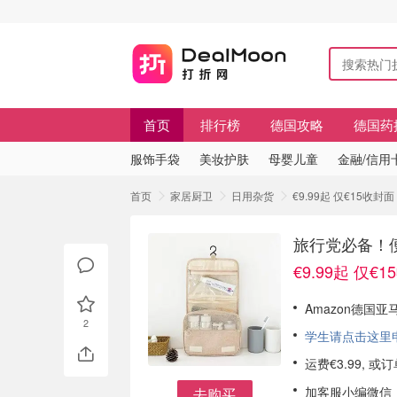
首页
排行榜
德国攻略
德国药
服饰手袋
美妆护肤
母婴儿童
金融/信用
首页
家居厨卫
日用杂货
€9.99起 仅€15
旅行党必备！
€9.99起 仅€
Amazon德国
2
学生请点击这里申请
运费€3.99, 
加客服小编微信
去购买