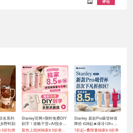
评论
ey 联名系列
Stanley官网⚡️限时免费DIY
Stanley 新款Pro吸管杯首
的乡野时刻
刻字！攻略干货+AI指令直
降价 €28起🔥保冷12h+，
接戳
便携不漏水
.5折扣券
新色上线🆓独家8.5折劵速领
7折起+叠限量独家8.5折券