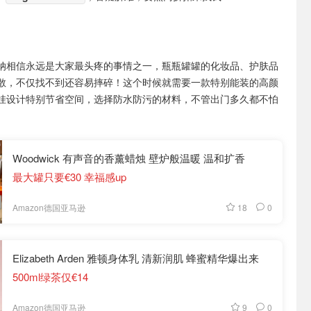
纳相信永远是大家最头疼的事情之一，瓶瓶罐罐的化妆品、护肤品
散，不仅找不到还容易摔碎！这个时候就需要一款特别能装的高颜
挂设计特别节省空间，选择防水防污的材料，不管出门多久都不怕
Woodwick 有声音的香薰蜡烛 壁炉般温暖 温和扩香
最大罐只要€30 幸福感up
18
0
Amazon德国亚马逊
Elizabeth Arden 雅顿身体乳 清新润肌 蜂蜜精华爆出来
500ml绿茶仅€14
9
0
Amazon德国亚马逊