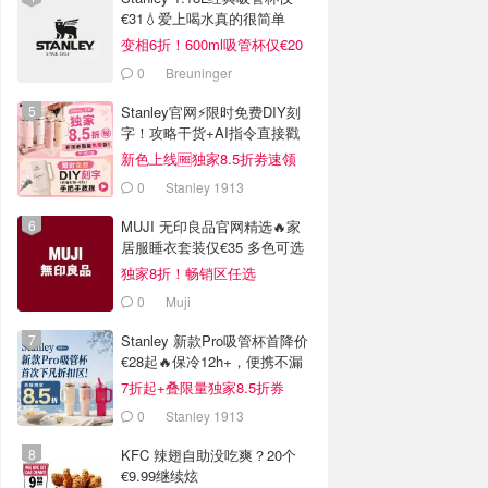
€31💧爱上喝水真的很简单
变相6折！600ml吸管杯仅€20
0
Breuninger
Stanley官网⚡️限时免费DIY刻
字！攻略干货+AI指令直接戳
新色上线🆓独家8.5折劵速领
0
Stanley 1913
MUJI 无印良品官网精选🔥家
居服睡衣套装仅€35 多色可选
独家8折！畅销区任选
0
Muji
Stanley 新款Pro吸管杯首降价
€28起🔥保冷12h+，便携不漏
水
7折起+叠限量独家8.5折券
0
Stanley 1913
KFC 辣翅自助没吃爽？20个
€9.99继续炫