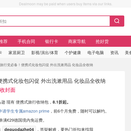
Dealmoon may be paid when users buy items via our links.
推荐
手机合同
银行卡
商家导航
抢好货
卡
家居厨卫
影视/演出/体育
个护健康
电子电脑
资讯
美
收封面 旅行党必备！便携式化妆包闪促 外出洗漱用品 化妆品全收纳
便携式化妆包闪促 外出洗漱用品 化妆品全收纳
15收封面
亚马逊 现有 便携式旅行收纳包，
8.1折起。
学生专属amazon prime
，前6个月免费，随时可以解约。
或订单满€29德国境内免运费。
：
deguodazhe04
，答疑解难，要热门折扣来找我