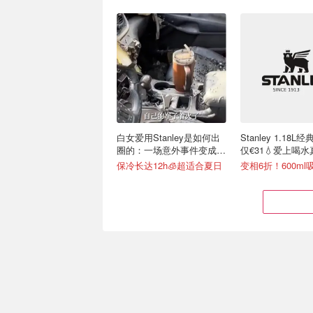
白女爱用Stanley是如何出
Stanley 1.18
圈的：一场意外事件变成顶
仅€31💧爱上喝
级营销案例
单
保冷长达12h🧊超适合夏日