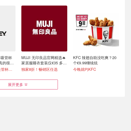
L经典吸管杯
MUJI 无印良品官网精选🔥
KFC 辣翅自助没吃爽？20
水真的很简
家居服睡衣套装仅€35 多色
个€9.99继续炫
可选
变相6折！600ml吸管杯仅€20
独家8折！畅销区任选
今晚就约KFC
展开更多