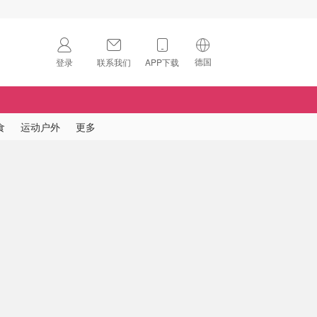
德国
登录
联系我们
APP下载
🇺🇸
美国
🇨🇳
中国
食
运动户外
更多
🇨🇦
加拿大
扫码下载 App
🇬🇧
英国
Download on the
App Store
🇩🇪
德国
Download the
Android App
🇫🇷
法国
🇮🇹
意大利
🇦🇺
澳洲