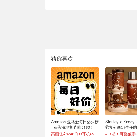
猜你喜欢
Amazon 亚马逊每日必买榜
Stanley x Kac
- 石头洗地机直降€160！
🤠复刻西部牛仔
高颜值Anker Q30耳机€2.87
€51起！可叠独家8