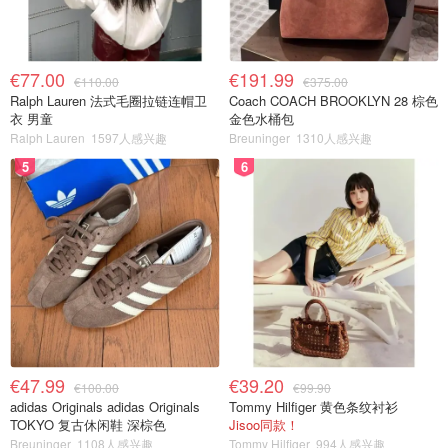
€77.00
€191.99
€110.00
€375.00
Ralph Lauren 法式毛圈拉链连帽卫
Coach COACH BROOKLYN 28 棕色
衣 男童
金色水桶包
Ralph Lauren
1597人感兴趣
Breuninger
1310人感兴趣
5
6
€47.99
€39.20
€100.00
€99.90
adidas Originals adidas Originals
Tommy Hilfiger 黄色条纹衬衫
TOKYO 复古休闲鞋 深棕色
Jisoo同款！
Breuninger
1108人感兴趣
Tommy Hilfiger
994人感兴趣