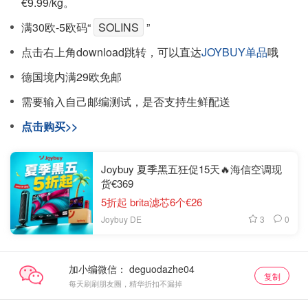
€9.99/kg。
满30欧-5欧码“
SOLINS
”
点击右上角download跳转，可以直达
JOYBUY单品
哦
德国境内满29欧免邮
需要输入自己邮编测试，是否支持生鲜配送
点击购买>>
Joybuy 夏季黑五狂促15天🔥海信空调现
货€369
5折起 brita滤芯6个€26
3
0
Joybuy DE
加小编微信：
复制
每天刷刷朋友圈，精华折扣不漏掉