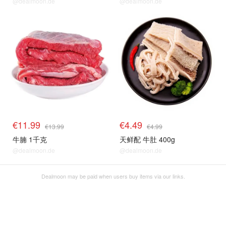
@dealmoon.de
@dealmoon.de
€11.99
€4.49
€13.99
€4.99
牛腩 1千克
天鲜配 牛肚 400g
@dealmoon.de
@dealmoon.de
Dealmoon may be paid when users buy items via our links.