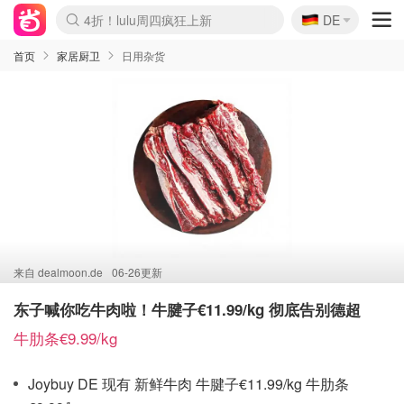
🇩🇪
4折！lulu周四疯狂上新
DE
Boticinal 夏促开抢！
还没结束！&OtherStories大促
Joybuy变相75折 随时失效
速领！Stanley独家85折
疑似霸哥！Camper额外叠85折
Zalando 奥莱闪促！每日更新
Moncler反季囤！5折起+叠9折
Coach Brooklyn仅€192
首页
家居厨卫
日用杂货
来自
dealmoon.de
06-26更新
东子喊你吃牛肉啦！牛腱子€11.99/kg 彻底告别德超
牛肋条€9.99/kg
Joybuy DE 现有 新鲜牛肉 牛腱子€11.99/kg 牛肋条