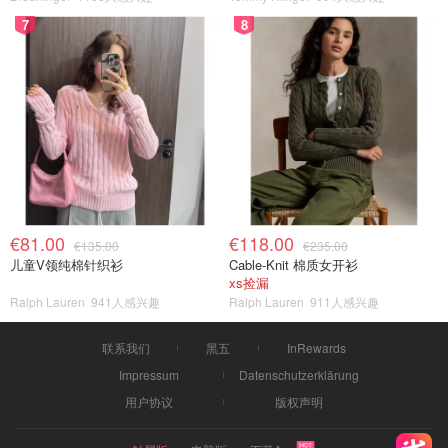
7
8
€81.00
€118.00
€135.00
€235.00
儿童V领纯棉针织衫
Cable-Knit 棉质女开衫
xs捡漏
Ralph Lauren
941人感兴趣
Ralph Lauren
911人感兴趣
联系我们
黑五
InRewards
Impressum
Datenschutzerklärung
用户协议
版权声明