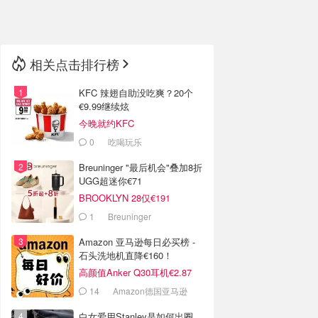
🇳🇿
新西兰
相关点击排行榜
KFC 辣翅自助没吃爽？20个
€9.99继续炫
今晚就约KFC
0
吃喝玩乐
Breuninger "最后机会"叠加8折
UGG超迷你€71
BROOKLYN 28仅€191
1
Breuninger
Amazon 亚马逊每日必买榜 -
石头洗地机直降€160！
高颜值Anker Q30耳机€2.87
14
Amazon德国亚马逊
白女爱用Stanley是如何出圈