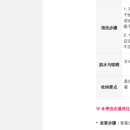
1
干
溶
吸
清洗步骤
2
议
不
不
脱水与晾晒
悬
收纳要点
霉
💡 冬季洗衣通用
首要步骤：
查看