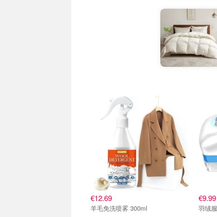
€12.69
€9.99
羊毛免洗喷雾 300ml
羽绒服