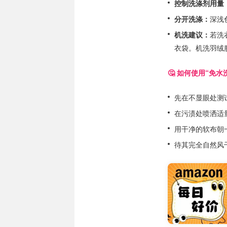
控制洗涤剂用量
分开洗涤：
深浅
机洗建议：
若洗
衣袋。机洗羽绒
🤔 如何使用“免
先在不显眼处测
在污渍处喷洒适
用干净的软布朝
待其完全自然风