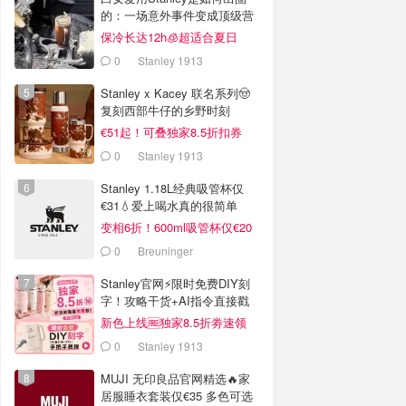
的：一场意外事件变成顶级营
销案例
保冷长达12h🧊超适合夏日
0
Stanley 1913
Stanley x Kacey 联名系列🤠
复刻西部牛仔的乡野时刻
€51起！可叠独家8.5折扣券
0
Stanley 1913
Stanley 1.18L经典吸管杯仅
€31💧爱上喝水真的很简单
变相6折！600ml吸管杯仅€20
0
Breuninger
Stanley官网⚡️限时免费DIY刻
字！攻略干货+AI指令直接戳
新色上线🆓独家8.5折劵速领
0
Stanley 1913
MUJI 无印良品官网精选🔥家
居服睡衣套装仅€35 多色可选