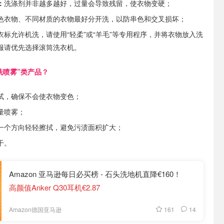
：
洗涤剂并非越多越好，过量会导致残留，使衣物变硬；
色衣物、不同材质的衣物最好分开洗，以防串色和交叉损坏；
衣标允许机洗，请使用“轻柔”或“羊毛”等专用程序，并将衣物放入洗
服请优先选择滚筒洗衣机。
水洗喷雾”类产品？
试，确保不会使衣物变色；
量喷雾；
一个方向轻轻擦拭，避免污渍面积扩大；
干。
Amazon 亚马逊每日必买榜 - 石头洗地机直降€160！
高颜值Anker Q30耳机€2.87
161
14
Amazon德国亚马逊