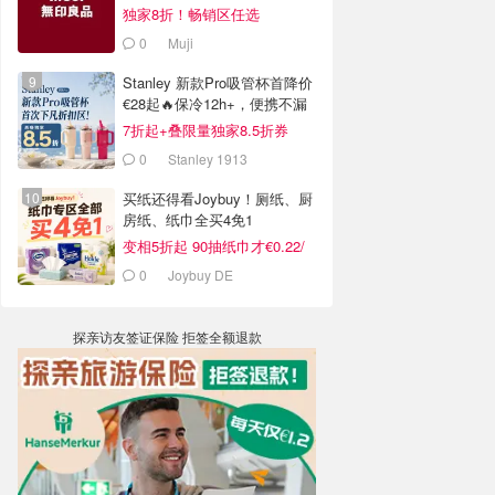
独家8折！畅销区任选
0
Muji
Stanley 新款Pro吸管杯首降价
€28起🔥保冷12h+，便携不漏
水
7折起+叠限量独家8.5折券
0
Stanley 1913
买纸还得看Joybuy！厕纸、厨
房纸、纸巾全买4免1
变相5折起 90抽纸巾才€0.22/
包
0
Joybuy DE
探亲访友签证保险 拒签全额退款