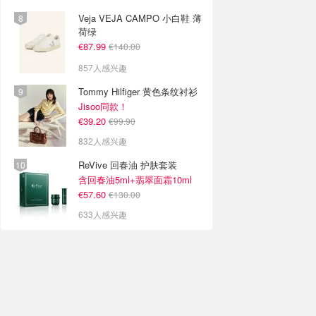
Veja VEJA CAMPO 小白鞋 薄
荷绿
€87.99
€140.00
857人感兴趣
Tommy Hilfiger 黄色条纹衬衫
Jisoo同款！
€39.20
€99.90
832人感兴趣
ReVive 回春油 护肤套装
含回春油5ml+翡翠面霜10ml
€57.60
€130.00
633人感兴趣