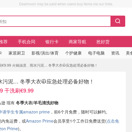
Dealmoon may be paid when users buy items via our links.
推荐
手机合同
银行卡
商家导航
抢好货
卡
家居厨卫
影视/演出/体育
个护健康
电子电脑
资讯
美
洗刷€9.99 火锅油渍、雨水污泥… 冬季大衣🧥应急处理必备好物！
水污泥… 冬季大衣🧥应急处理必备好物！
9 干洗刷€9.99
马逊 现有
冬季大衣/羊毛清洗好物
学生专属amazon prime
，前6个月免费，随时可以解约。
境内免运费，或
Amazon Prime
会员享受1个工作日免费送货(
点击免
n Prime
)。