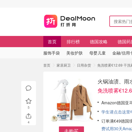
首页
排行榜
德国攻略
德国药
服饰手袋
美妆护肤
母婴儿童
金融/信用
首页
家居厨卫
日用杂货
免洗喷雾€12.69 干
火锅油渍、雨
免洗喷雾€12.6
Amazon德国亚
5
学生请点击这里申请
订单满€49德国
4
费试用30天Amazo
去购买