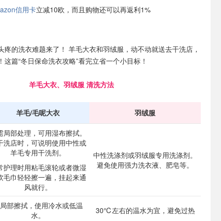
azon信用卡
立减10欧，而且购物还可以再返利1%
头疼的洗衣难题来了！ 羊毛大衣和羽绒服，动不动就送去干洗店，
！这篇“冬日保命洗衣攻略”看完立省一个小目标！
羊毛大衣、羽绒服 清洗方法
羊毛/毛呢大衣
羽绒服
需局部处理，可用湿布擦拭。
干洗店时，可说明使用中性或
羊毛专用干洗剂。
中性洗涤剂或羽绒服专用洗涤剂。
避免使用强力洗衣液、肥皂等。
常护理时用粘毛滚轮或者微湿
软毛巾轻轻擦一遍，挂起来通
风就行。
局部擦拭，使用冷水或低温
30℃左右的温水为宜，避免过热
水。