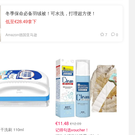
冬季保命必备羽绒被！可水洗，打理超方便！
低至€28.49拿下
7
0
Amazon德国亚马逊
€11.48
€12.09
干洗刷 110ml
记得勾选voucher！