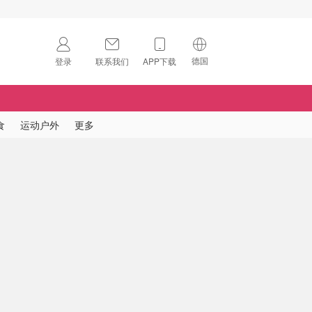
德国
登录
联系我们
APP下载
🇺🇸
美国
🇨🇳
中国
食
运动户外
更多
🇨🇦
加拿大
扫码下载 App
🇬🇧
英国
Download on the
App Store
🇩🇪
德国
Download the
Android App
🇫🇷
法国
🇮🇹
意大利
🇦🇺
澳洲