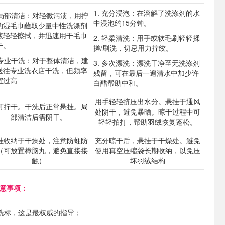
1. 充分浸泡：在溶解了洗涤剂的水
. 局部清洁：对轻微污渍，用拧
中浸泡约15分钟。
的湿毛巾蘸取少量中性洗涤剂
液轻轻擦拭，并迅速用干毛巾
2. 轻柔清洗：用手或软毛刷轻轻揉
干。
搓/刷洗，切忌用力拧绞。
. 专业干洗：对于整体清洁，建
3. 多次漂洗：漂洗干净至无洗涤剂
送往专业洗衣店干洗，但频率
残留，可在最后一遍清水中加少许
宜过高
白醋帮助中和。
用手轻轻挤压出水分。悬挂于通风
可拧干。干洗后正常悬挂。局
处阴干，避免暴晒。晾干过程中可
部清洁后需阴干。
轻轻拍打，帮助羽绒恢复蓬松。
挂收纳于干燥处，注意防蛀防
充分晾干后，悬挂于干燥处。避免
（可放置樟脑丸，避免直接接
使用真空压缩袋长期收纳，以免压
触）
坏羽绒结构
注意事项：
洗标，这是最权威的指导；