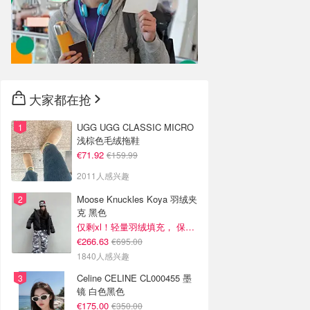
大家都在抢
UGG UGG CLASSIC MICRO
浅棕色毛绒拖鞋
€71.92
€159.99
2011人感兴趣
Moose Knuckles Koya 羽绒夹
克 黑色
仅剩xl！轻量羽绒填充， 保暖不厚重
€266.63
€695.00
1840人感兴趣
Celine CELINE CL000455 墨
镜 白色黑色
€175.00
€350.00