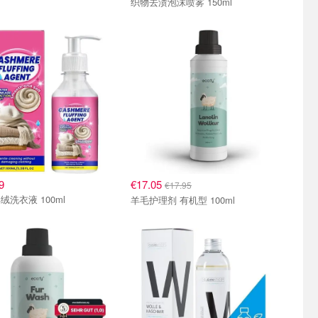
织物去渍泡沫喷雾 150ml
9
€17.05
€17.95
绒洗衣液 100ml
羊毛护理剂 有机型 100ml