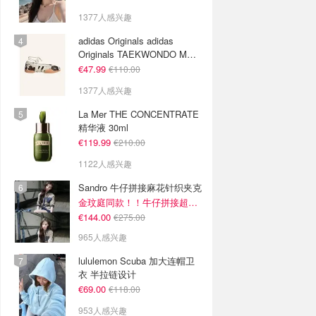
1377人感兴趣
adidas Originals adidas
Originals TAEKWONDO MEI
芭蕾鞋 棕色米色
€47.99
€110.00
1377人感兴趣
La Mer THE CONCENTRATE
精华液 30ml
€119.99
€210.00
1122人感兴趣
Sandro 牛仔拼接麻花针织夹克
金玟庭同款！！牛仔拼接超有层次感
€144.00
€275.00
965人感兴趣
lululemon Scuba 加大连帽卫
衣 半拉链设计
€69.00
€118.00
953人感兴趣