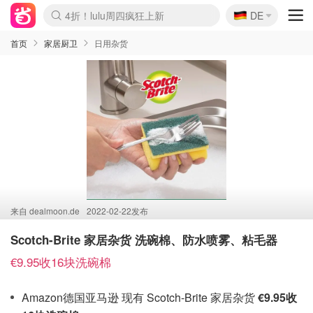
🇩🇪
4折！lulu周四疯狂上新
DE
Boticinal 夏促开抢！
还没结束！&OtherStories大促
Joybuy变相75折 随时失效
速领！Stanley独家85折
疑似霸哥！Camper额外叠85折
Zalando 奥莱闪促！每日更新
Moncler反季囤！5折起+叠9折
Coach Brooklyn仅€192
首页
家居厨卫
日用杂货
来自
dealmoon.de
2022-02-22发布
Scotch-Brite 家居杂货 洗碗棉、防水喷雾、粘毛器
€9.95收16块洗碗棉
Amazon德国亚马逊 现有 Scotch-Brite 家居杂货
€9.95收