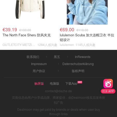
€39.19
€69.00
€100.00
€118.00
The North Face Sheru 防风夹克
lululemon Scuba 加大连帽卫衣 半拉
链设计
OUTLETCITY METZINGEN
1284人感兴趣
lululemon
1145人感兴趣
联系我们
黑五
InRewards
Impressum
Datenschutzerklärung
用户协议
版权声明
触屏版
电脑版
下载App
contact@dazhe.de
打开 APP
页面信息由用户分享或品牌、商家提供，由Dealmoon核实后发布折
扣广告
Dealmoon may get paid by brands or deals when user buy
through links