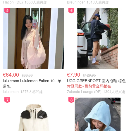
Flaconi (DE)
1650人感兴趣
Breuninger
1513人感兴趣
5
6
€64.00
€7.90
€88.00
€129.95
lululemon Lululemon Falten 10L 单
UGG GREENPORT 室内拖鞋 棕色
肩包
肯豆同款~目前黄金码都在
lululemon
1376人感兴趣
Zalando Lounge (DE)
1304人感兴趣
7
8