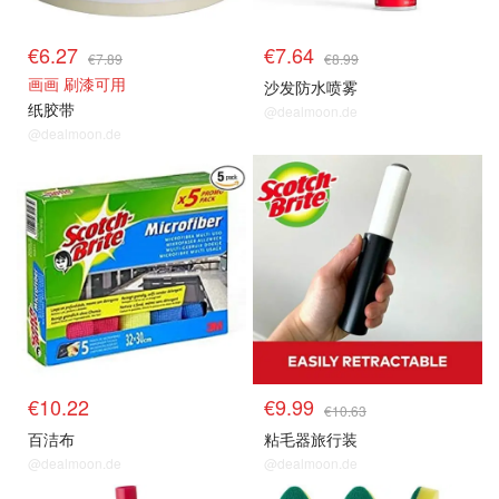
€6.27
€7.64
€7.89
€8.99
画画 刷漆可用
沙发防水喷雾
纸胶带
@dealmoon.de
@dealmoon.de
€10.22
€9.99
€10.63
百洁布
粘毛器旅行装
@dealmoon.de
@dealmoon.de