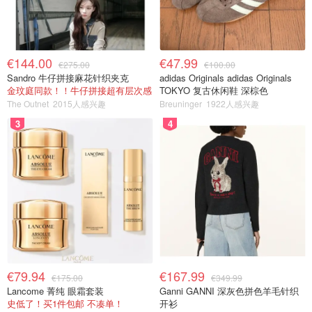
€144.00
€47.99
€275.00
€100.00
Sandro 牛仔拼接麻花针织夹克
adidas Originals adidas Originals
金玟庭同款！！牛仔拼接超有层次感
TOKYO 复古休闲鞋 深棕色
The Outnet
2015人感兴趣
Breuninger
1922人感兴趣
3
4
€79.94
€167.99
€175.00
€349.99
Lancome 菁纯 眼霜套装
Ganni GANNI 深灰色拼色羊毛针织
史低了！买1件包邮 不凑单！
开衫