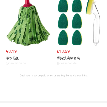
€8.19
€18.99
吸水拖把
手持洗碗棉套装
@dealmoon.de
@dealmoon.de
Dealmoon may be paid when users buy items via our links.