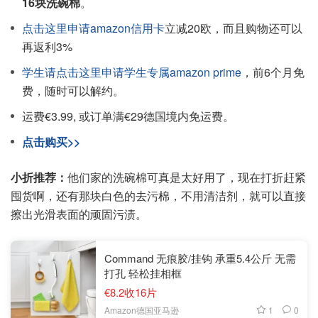
16块洗碗棉
。
点击这里申请amazon信用卡
立减20欧，而且购物还可以
再返利3%
学生请点击这里申请学生专属amazon prime
，前6个月免
费，随时可以解约。
运费€3.99, 或订单满€29德国境内免运费。
点击购买>>
小折推荐：
他们家的洗碗棉可真是太好用了，现在打折赶紧
囤货啊，还有那块白色的去污棉，不用清洁剂，就可以直接
擦出光滑表面的顽固污渍。
Command 无痕胶/挂钩 承重5.4公斤 无需
打孔 轻松挂相框
€8.2收16片
1
0
Amazon德国亚马逊