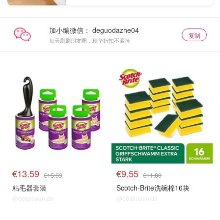
加小编微信：
复制
每天刷刷朋友圈，精华折扣不漏掉
€13.59
€9.55
€15.99
€11.80
粘毛器套装
Scotch-Brite洗碗棉16块
@dealmoon.de
@dealmoon.de