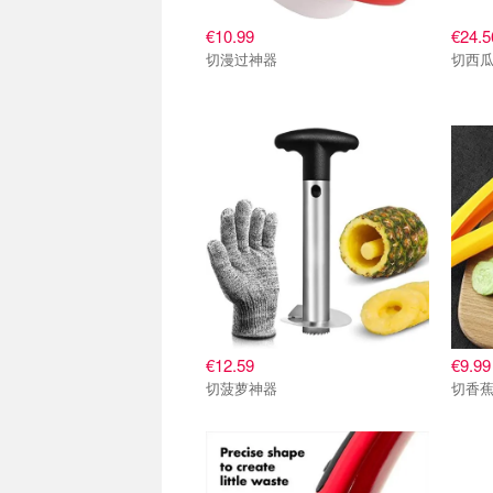
€10.99
€24.5
切漫过神器
切西
€12.59
€9.99
切菠萝神器
切香