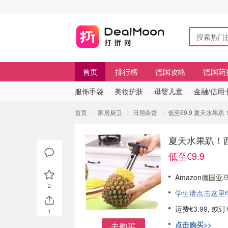
首页
排行榜
德国攻略
德国药
服饰手袋
美妆护肤
母婴儿童
金融/信用
首页
家居厨卫
日用杂货
低至€9.9 夏天水果
夏天水果趴！
低至€9.9
Amazon德国
2
学生请点击这里申请
运费€3.99, 
1
点击购买>>
去购买