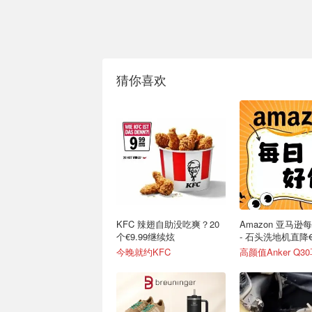
猜你喜欢
KFC 辣翅自助没吃爽？20
Amazon 亚马逊
个€9.99继续炫
- 石头洗地机直降€
今晚就约KFC