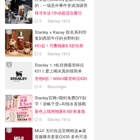
的：一场意外事件变成顶级营
销案例
保冷长达12h🧊超适合夏日
0
Stanley 1913
Stanley x Kacey 联名系列🤠
复刻西部牛仔的乡野时刻
€51起！可叠独家8.5折扣券
0
Stanley 1913
Stanley 1.18L经典吸管杯仅
€31💧爱上喝水真的很简单
变相6折！600ml吸管杯仅€20
0
Breuninger
Stanley官网⚡️限时免费DIY刻
字！攻略干货+AI指令直接戳
新色上线🆓独家8.5折劵速领
0
Stanley 1913
MUJI 无印良品官网精选🔥家
居服睡衣套装仅€35 多色可选