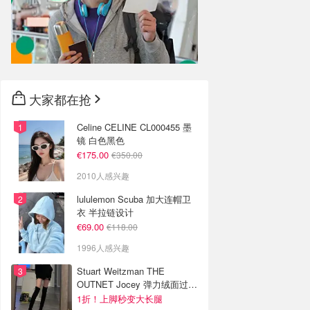
大家都在抢
Celine CELINE CL000455 墨
镜 白色黑色
€175.00
€350.00
2010人感兴趣
lululemon Scuba 加大连帽卫
衣 半拉链设计
€69.00
€118.00
1996人感兴趣
Stuart Weitzman THE
OUTNET Jocey 弹力绒面过膝
靴
1折！上脚秒变大长腿