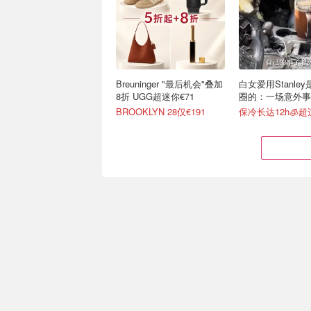
Breuninger "最后机会"叠加
白女爱用Stanle
8折 UGG超迷你€71
圈的：一场意外事
级营销案例
BROOKLYN 28仅€191
保冷长达12h🧊
Stanley 新款Pro吸管杯首
Lidl 夏促限时冲！
降价 €28起🔥保冷12h+，
袖€10、飞利浦咖
便携不漏水
7折起+叠限量独家8.5折券