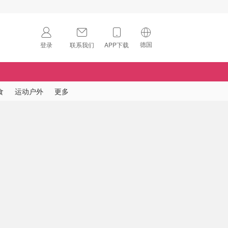
德国
登录
联系我们
APP下载
🇺🇸
美国
🇨🇳
中国
食
运动户外
更多
🇨🇦
加拿大
扫码下载 App
🇬🇧
英国
Download on the
App Store
🇩🇪
德国
Download the
Android App
🇫🇷
法国
🇮🇹
意大利
🇦🇺
澳洲