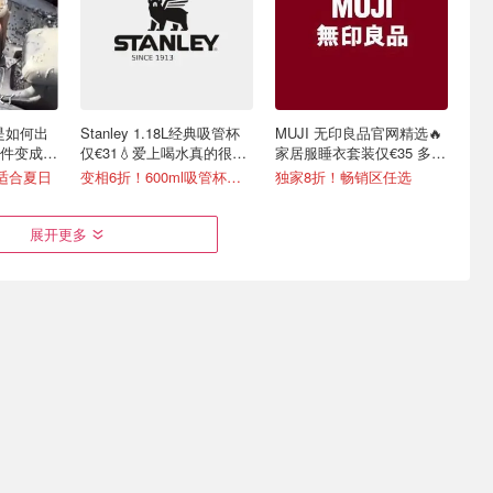
y是如何出
Stanley 1.18L经典吸管杯
MUJI 无印良品官网精选🔥
件变成顶
仅€31💧爱上喝水真的很简
家居服睡衣套装仅€35 多色
单
可选
超适合夏日
变相6折！600ml吸管杯仅€20
独家8折！畅销区任选
展开更多
Puma 短
听说你家洗衣凝珠快没了？
Galeria 突发折上折！
啡机€70
Ariel 洗衣凝珠100粒装
Chanel、Dior、Staub、黑
绷带
3.4折起！Tefal 煎锅€16.99/件
€23.7收100颗 洗一次才€0.23
4折起+叠8折 Chanel洁面罕见€43