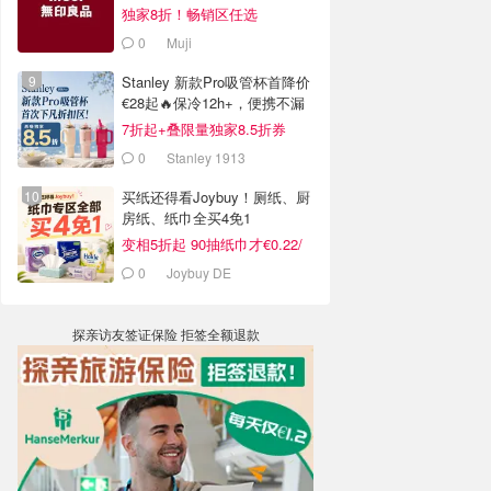
独家8折！畅销区任选
0
Muji
Stanley 新款Pro吸管杯首降价
€28起🔥保冷12h+，便携不漏
水
7折起+叠限量独家8.5折券
0
Stanley 1913
买纸还得看Joybuy！厕纸、厨
房纸、纸巾全买4免1
变相5折起 90抽纸巾才€0.22/
包
0
Joybuy DE
探亲访友签证保险 拒签全额退款