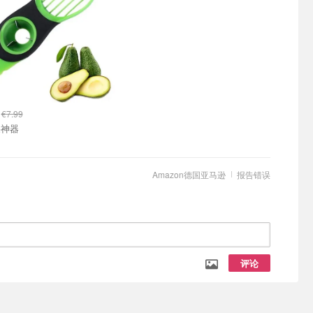
9
€7.99
果神器
Amazon德国亚马逊
报告错误
评论