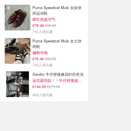
Puma Speedcat Mule 女款休
闲运动鞋
暗红色超洋气
€76.46
€89.95
742人感兴趣
Puma Speedcat Mule 女士休
闲鞋
穆勒半拖
€76.46
€89.95
740人感兴趣
Sandro 牛仔拼接麻花针织夹克
金玟庭同款！！牛仔拼接超有层次感
€144.00
€275.00
458人感兴趣