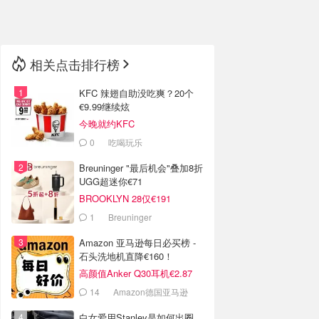
🇳🇿
新西兰
相关点击排行榜
KFC 辣翅自助没吃爽？20个
€9.99继续炫
今晚就约KFC
0
吃喝玩乐
Breuninger "最后机会"叠加8折
UGG超迷你€71
BROOKLYN 28仅€191
1
Breuninger
Amazon 亚马逊每日必买榜 -
石头洗地机直降€160！
高颜值Anker Q30耳机€2.87
14
Amazon德国亚马逊
白女爱用Stanley是如何出圈