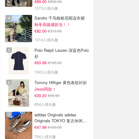
€89.00
€850.00
1373人感兴趣
Sandro 千鸟格粗花呢连衣裙
秋冬高级感担当！！
€82.00
€315.00
1214人感兴趣
Polo Ralph Lauren 深蓝色Polo
衫
€63.99
€145.00
1043人感兴趣
Tommy Hilfiger 黄色条纹衬衫
Jisoo同款！
€39.20
€99.90
854人感兴趣
adidas Originals adidas
Originals TOKYO 复古休闲鞋
深棕色
€47.99
€100.00
764人感兴趣