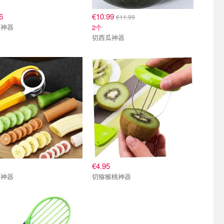
6
€10.99
€11.99
瓜神器
2个
切西瓜神器
€4.95
蕉神器
切猕猴桃神器