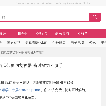
Dealmoon may be paid when users buy items via our links.
推荐
手机合同
银行卡
商家导航
抢好货
卡
家居厨卫
影视/演出/体育
个护健康
电子电脑
资讯
美
趴！西瓜菠萝切割神器 省时省力不脏手
西瓜菠萝切割神器 省时省力不脏手
亚马逊 现有 夏天水果趴！西瓜菠萝切割神器
低至€9.9
。
学生专属amazon prime
，前6个月免费，随时可以解约。
或订单满€29德国境内免运费。