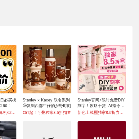
每日必买榜
Stanley x Kacey 联名系列
Stanley官网⚡️限时免费DIY
160！
🤠复刻西部牛仔的乡野时刻
刻字！攻略干货+AI指令直
接戳
高颜值Anker Q30耳机€2.87
€51起！可叠独家8.5折扣券
新色上线🆓独家8.5折劵速领