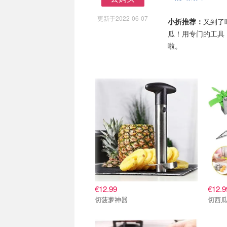
去购买
更新于2022-06-07
小折推荐：
又到了
瓜！用专门的工具
啦。
€12.99
€12.9
切菠萝神器
切西