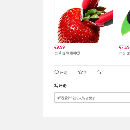
€9.99
€7.6
去草莓屁股神器
牛油
评论
2
1
写评论