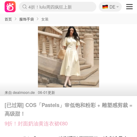
🇩🇪
4折！lulu周四疯狂上新
DE
Boticinal 夏促开抢！
还没结束！&OtherStories大促
Joybuy变相75折 随时失效
速领！Stanley独家85折
疑似霸哥！Camper额外叠85折
Zalando 奥莱闪促！每日更新
Moncler反季囤！5折起+叠9折
Coach Brooklyn仅€192
首页
服饰手袋
女装
来自
dealmoon.de
06-01更新
[已过期] COS「Pastels」🌸低饱和粉彩 + 雕塑感剪裁 =
高级甜！
9折！封面奶油黄连衣裙€80