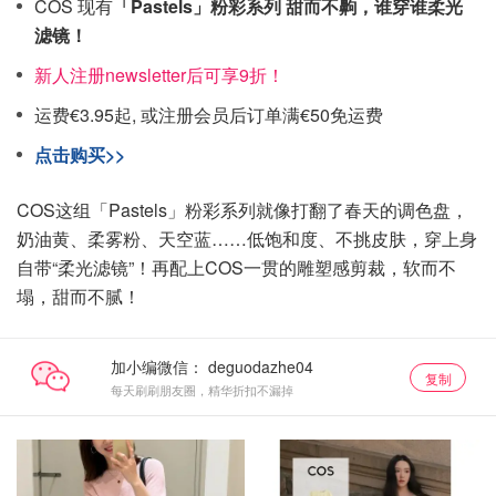
COS 现有
「Pastels」粉彩系列 甜而不齁，谁穿谁柔光
滤镜！
新人注册newsletter后可享9折！
运费€3.95起, 或注册会员后订单满€50免运费
点击购买>>
COS这组「Pastels」粉彩系列就像打翻了春天的调色盘，
奶油黄、柔雾粉、天空蓝……低饱和度、不挑皮肤，穿上身
自带“柔光滤镜”！再配上COS一贯的雕塑感剪裁，软而不
塌，甜而不腻！
加小编微信：
复制
每天刷刷朋友圈，精华折扣不漏掉