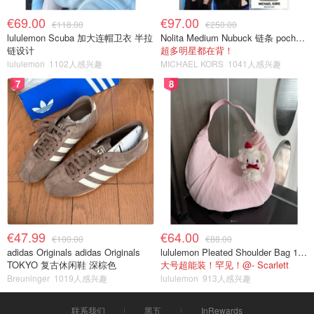
€69.00
€97.00
€118.00
€250.00
lululemon Scuba 加大连帽卫衣 半拉
Nolita Medium Nubuck 链条 pochette
链设计
超多明星都在背！
lululemon
1102人感兴趣
MICHAEL KORS
1041人感兴趣
7
8
€47.99
€64.00
€100.00
€88.00
adidas Originals adidas Originals
lululemon Pleated Shoulder Bag 10L 单肩包
TOKYO 复古休闲鞋 深棕色
大号超能装！罕见！@- Scarlett
Breuninger
1019人感兴趣
lululemon
913人感兴趣
联系我们
黑五
InRewards