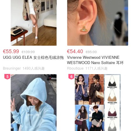
€55.99
€54.40
€139.99
€85.00
UGG UGG ELEA 女士棕色毛绒凉拖
Vivienne Westwood VIVIENNE
WESTWOOD Nano Solitaire 耳环
Breuninger
1490人感兴趣
Rboutique
1171人感兴趣
5
6