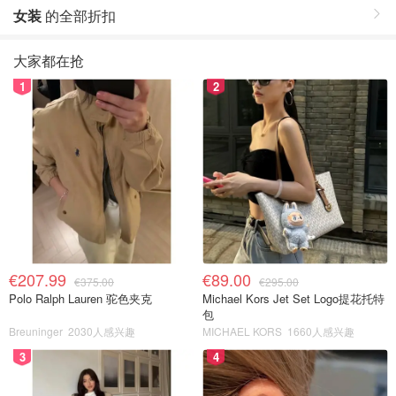
女装
的全部折扣
大家都在抢
1
2
€207.99
€89.00
€375.00
€295.00
Polo Ralph Lauren 驼色夹克
Michael Kors Jet Set Logo提花托特
包
Breuninger
2030人感兴趣
MICHAEL KORS
1660人感兴趣
3
4