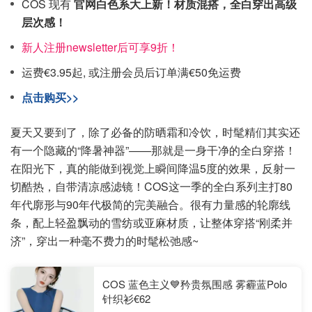
COS 现有
官网白色系大上新！材质混搭，全白穿出高级
层次感！
新人注册newsletter后可享9折！
运费€3.95起, 或注册会员后订单满€50免运费
点击购买>>
夏天又要到了，除了必备的防晒霜和冷饮，时髦精们其实还
有一个隐藏的“降暑神器”——那就是一身干净的全白穿搭！
在阳光下，真的能做到视觉上瞬间降温5度的效果，反射一
切酷热，自带清凉感滤镜！COS这一季的全白系列主打80
年代廓形与90年代极简的完美融合。很有力量感的轮廓线
条，配上轻盈飘动的雪纺或亚麻材质，让整体穿搭“刚柔并
济”，穿出一种毫不费力的时髦松弛感~
COS 蓝色主义💙矜贵氛围感 雾霾蓝Polo
针织衫€62