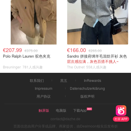
€207.99
€166.00
€375.00
€265.00
Polo Ralph Lauren 驼色夹克
Sandro 拼接府绸羊毛混纺开衫 灰色
层次感拉满，灰色百搭不挑人~
Breuninger
781人感兴趣
The Outnet
558人感兴趣
联系我们
黑五
InRewards
Impressum
Datenschutzerklärung
用户协议
版权声明
触屏版
电脑版
下载App
contact@dazhe.de
打开 APP
页面信息由用户分享或品牌、商家提供，由Dealmoon核实后发布折