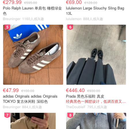
€279.99
€69.00
€595.00
€128.00
Polo Ralph Lauren 单肩包 橄榄绿金
lululemon Large Slouchy Sling Bag
色
13L
Breuninger
1160人感兴趣
lululemon
888人感兴趣
5
6
€47.99
€446.40
€100.00
€930.00
adidas Originals adidas Originals
Prada 黑色乐福鞋 真皮
TOKYO 复古休闲鞋 深棕色
经典黑色一脚蹬设计，低调百搭又高级
Breuninger
884人感兴趣
TheDoubleF
795人感兴趣
7
8