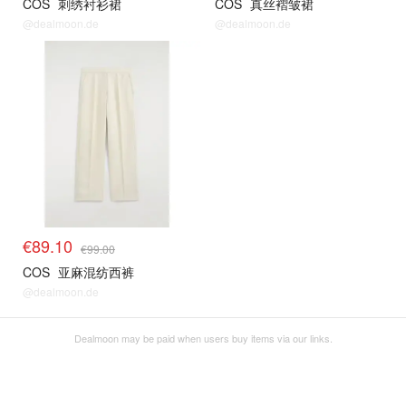
COS
刺绣衬衫裙
COS
真丝褶皱裙
@dealmoon.de
@dealmoon.de
€89.10
€99.00
COS
亚麻混纺西裤
@dealmoon.de
Dealmoon may be paid when users buy items via our links.