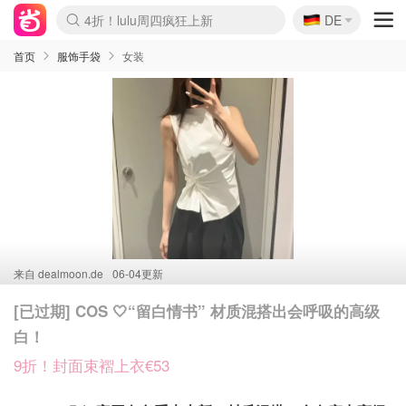
🇩🇪
4折！lulu周四疯狂上新
DE
Boticinal 夏促开抢！
还没结束！&OtherStories大促
Joybuy变相75折 随时失效
速领！Stanley独家85折
疑似霸哥！Camper额外叠85折
Zalando 奥莱闪促！每日更新
Moncler反季囤！5折起+叠9折
Coach Brooklyn仅€192
首页
服饰手袋
女装
来自
dealmoon.de
06-04更新
[已过期] COS 🤍“留白情书” 材质混搭出会呼吸的高级
白！
9折！封面束褶上衣€53