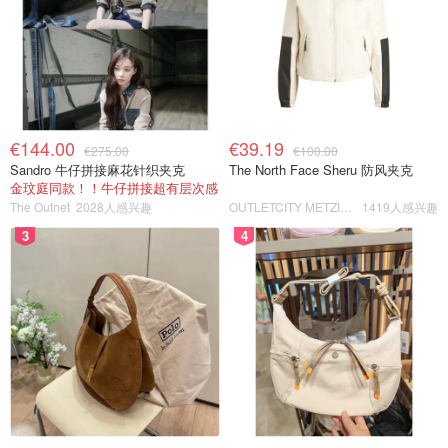
€144.00
€39.19
€275.00
€100.00
Sandro 牛仔拼接麻花针织夹克
The North Face Sheru 防风夹克
金玟庭同款！！牛仔拼接超有层次感
The Outnet
2028人感兴趣
OUTLETCITY METZINGEN
1419人感兴趣
3
4