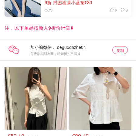
9折 封图程潇小蓝裙€80
6
0
COS
注，以下单品按新人9折价计算⬇️
加小编微信：
复制
每天刷刷朋友圈，精华折扣不漏掉
€53.10
€80.10