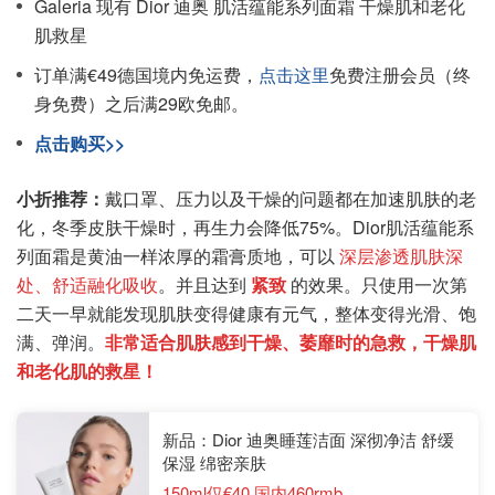
Galeria 现有 Dior 迪奥 肌活蕴能系列面霜 干燥肌和老化
肌救星
订单满€49德国境内免运费，
点击这里
免费注册会员（终
身免费）之后满29欧免邮。
点击购买>>
小折推荐：
戴口罩、压力以及干燥的问题都在加速肌肤的老
化，冬季皮肤干燥时，再生力会降低75%。Dior肌活蕴能系
列面霜是黄油一样浓厚的霜膏质地，可以
深层渗透肌肤深
处、舒适融化吸收
。并且达到
紧致
的效果。只使用一次第
二天一早就能发现肌肤变得健康有元气，整体变得光滑、饱
满、弹润。
非常适合肌肤感到干燥、萎靡时的急救，干燥肌
和老化肌的救星！
新品：Dior 迪奥睡莲洁面 深彻净洁 舒缓
保湿 绵密亲肤
150ml仅€40 国内460rmb