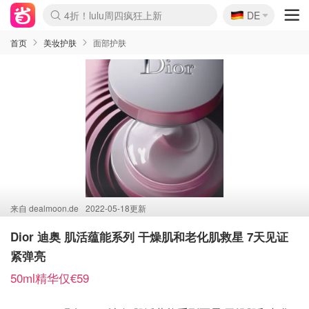
🇩🇪
4折！lulu周四疯狂上新
DE
Boticinal 夏促开抢！
还没结束！&OtherStories大促
Joybuy变相75折 随时失效
速领！Stanley独家85折
疑似霸哥！Camper额外叠85折
Zalando 奥莱闪促！每日更新
Moncler反季囤！5折起+叠9折
Coach Brooklyn仅€192
首页
美妆护肤
面部护肤
来自
dealmoon.de
2022-05-18更新
Dior 迪奥 肌活蕴能系列 干燥肌和老化肌救星 7天见证
紧弹亮
50ml精华仅€59