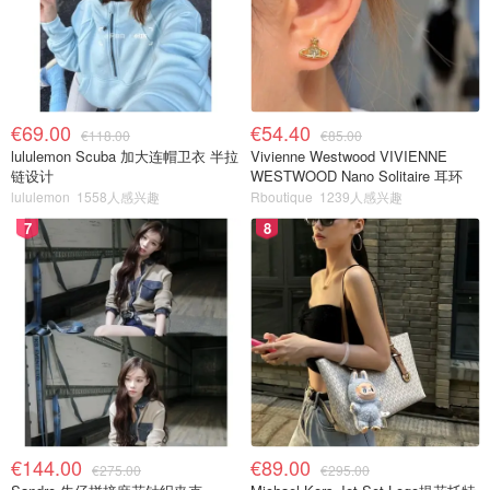
€69.00
€54.40
€118.00
€85.00
lululemon Scuba 加大连帽卫衣 半拉
Vivienne Westwood VIVIENNE
链设计
WESTWOOD Nano Solitaire 耳环
lululemon
1558人感兴趣
Rboutique
1239人感兴趣
7
8
€144.00
€89.00
€275.00
€295.00