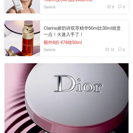
6
0
Galeria
Clarins娇韵诗双萃精华50ml比30ml就贵
一点！火速入手了！
额外8折 €76收50ml
10
0
Galeria