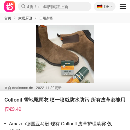
🇩🇪
4折！lulu周四疯狂上新
DE
Boticinal 夏促开抢！
还没结束！&OtherStories大促
Joybuy变相75折 随时失效
速领！Stanley独家85折
疑似霸哥！Camper额外叠85折
Zalando 奥莱闪促！每日更新
Moncler反季囤！5折起+叠9折
Coach Brooklyn仅€192
首页
家居厨卫
日用杂货
来自
dealmoon.de
2022-11-30更新
Collonil 雪地靴雨衣 喷一喷就防水防污 所有皮革都能用
仅€9.49
Amazon德国亚马逊 现有 Collonil 皮革护理喷雾
仅