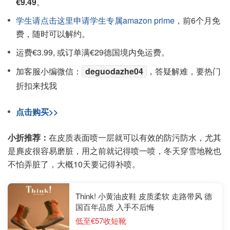
€9.49
。
学生请点击这里申请学生专属amazon prime
，前6个月免
费，随时可以解约。
运费€3.99, 或订单满€29德国境内免运费。
加客服小编微信：
deguodazhe04
，答疑解难，要热门
折扣来找我
点击购买>>
小折推荐：
在皮质表面喷一层就可以有效的防污防水，尤其
是麂皮很容易磨脏，用之前就记得喷一喷，冬天穿雪地靴也
不怕弄脏了，大概10天要记得补喷。
Think! 小黄油皮鞋 皮质柔软 走路带风 德
国百年品质 入手不后悔
低至€57收短靴