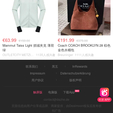
€63.99
€191.99
€150.00
€375.00
Mammut Taiss Light 抓绒夹克 薄荷
Coach COACH BROOKLYN 28 棕色
绿
金色水桶包
OUTLETCITY METZINGEN
1135人感兴趣
Breuninger
1111人感兴趣
联系我们
黑五
InRewards
Impressum
Datenschutzerklärung
用户协议
版权声明
触屏版
电脑版
下载App
contact@dazhe.de
打开 APP
页面信息由用户分享或品牌、商家提供，由Dealmoon核实后发布折
扣广告