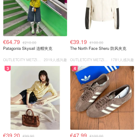
€64.79
€39.19
€210.00
€100.00
Patagonia Skysail 连帽夹克
The North Face Sheru 防风夹克
OUTLETCITY METZINGEN
2019人感兴趣
OUTLETCITY METZINGEN
1781人感兴趣
3
4
€39.20
€47.99
€99.90
€100.00