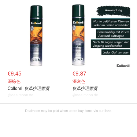
€9.45
€9.87
深棕色
深灰色
Collonil
皮革护理喷雾
皮革护理喷雾
@dealmoon.de
@dealmoon.de
Dealmoon may be paid when users buy items via our links.