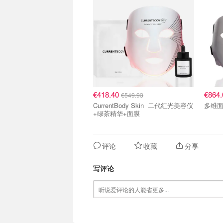
€418.40
€864
€549.93
CurrentBody Skin 二代红光美容仪
多维面
+绿茶精华+面膜
评论
收藏
分享
写评论