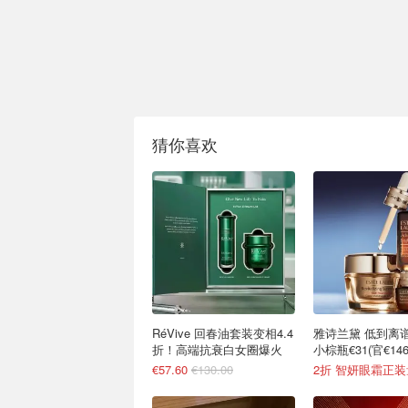
猜你喜欢
RéVive 回春油套装变相4.4
雅诗兰黛 低到离谱
折！高端抗衰白女圈爆火
小棕瓶€31(官€146
€57.60
€130.00
2折 智妍眼霜正装