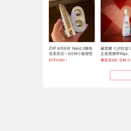
ZIIP 8月好价 Halo2.0微电
赫莲娜 七夕狂送1
流美容仪！4分钟小脸塑型
正装黑绷带50px
绷带
到手€360！
叠套装8折 尝鲜小套
Bobbi Brown 橘子面霜
Fresh上新！€3
2026重磅升级！
果冻卸妆膏 防晒