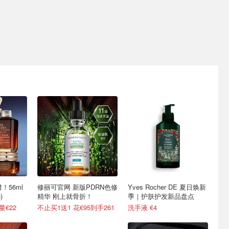
！56ml
修丽可官网 新版PDRN色修
Yves Rocher DE 夏日焕新
)
精华 刚上就骨折！
季｜护肤护发新品盘点
量€22
不止买1送1 花€95到手261
洗手液 €4