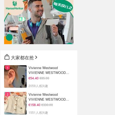
大家都在抢
Vivienne Westwood
VIVIENNE WESTWOOD
Nano Solitaire 耳环
€54.40
€85.00
2059人感兴趣
Vivienne Westwood
VIVIENNE WESTWOOD
'Bea' 短款开衫
€158.40
€330.00
1551人感兴趣