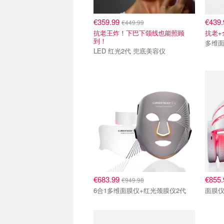
€359.99
€439
€449.99
抗老王炸！下巴下颌线也能照顾
抗老+
到！
多维
LED 红光2代 兜底美容仪
€683.99
€855
€949.98
6合1多维面膜仪+红光颈膜仪2代
面膜仪