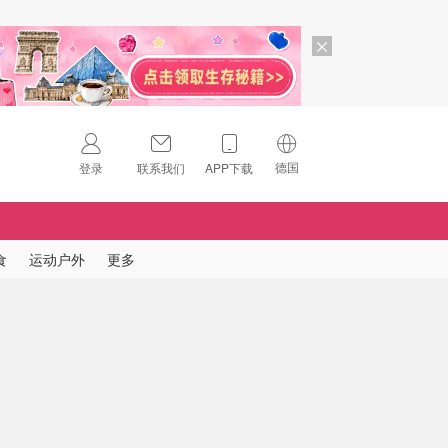
德国
登录
联系我们
APP下载
🇺🇸
美国
🇨🇳
中国
食
运动户外
更多
🇨🇦
加拿大
扫码下载 App
🇬🇧
英国
Download on the
App Store
🇩🇪
德国
Download the
Android App
🇫🇷
法国