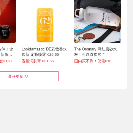
2件！含
Lookfantastic DE彩妆香水
The Ordinary 网红磨砂水
、新版白
焕新 定妆喷雾 €25.65
杯！可以直接买了！
€150
香氛润肤膏 €21.56
国内买不到！仅需€16
展开更多
6拿下大豆
倩碧 爆款回归！镭射瓶美
Sephora 周末狂欢 奥莱直
/彩妆轻松
白精华 天猫销量No.1
接减！白送Dior发卡