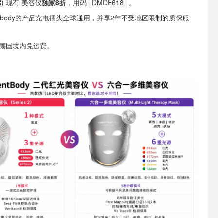
(FR) 现有 美容仪
独家8折
，用码
DMDE618
。
entbody的产品充电插头全球通用，并享2年不受地区限制的质保服
享德国境内免运费。