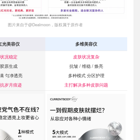
图片来自于@Dealmoon，版权属于原作者
红光美容仪
多维美容仪
状况稳定
皮肤状况复杂
胶原生成
抗皱 / 维稳 / 焕亮
满 匀净透亮
多种模式 分区护理
抗岁月痕迹
主打解决多种皮肤问题