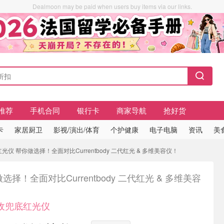
Dealmoon may be paid when users buy items via our links.
推荐
手机合同
银行卡
商家导航
抢好货
卡
家居厨卫
影视/演出/体育
个护健康
电子电脑
资讯
美
红光仪 帮你做选择！全面对比Currentbody 二代红光 & 多维美容仪！
选择！全面对比Currentbody 二代红光 & 多维美容
0收兜底红光仪