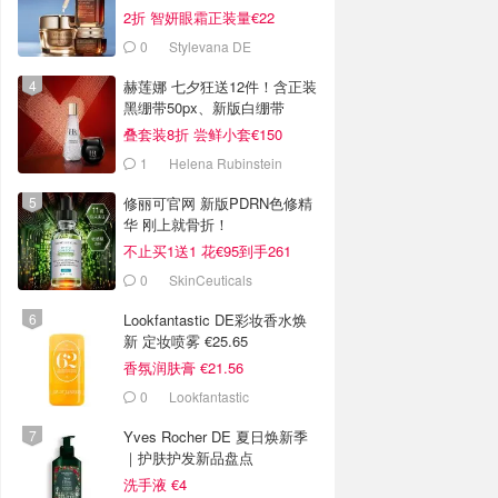
2折 智妍眼霜正装量€22
0
Stylevana DE
赫莲娜 七夕狂送12件！含正装
黑绷带50px、新版白绷带
叠套装8折 尝鲜小套€150
1
Helena Rubinstein
修丽可官网 新版PDRN色修精
华 刚上就骨折！
不止买1送1 花€95到手261
0
SkinCeuticals
Lookfantastic DE彩妆香水焕
新 定妆喷雾 €25.65
香氛润肤膏 €21.56
0
Lookfantastic
Yves Rocher DE 夏日焕新季
｜护肤护发新品盘点
洗手液 €4