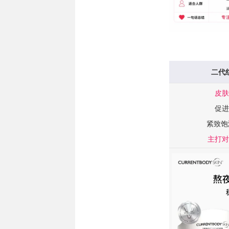
二代
皮肤
促进
紧致饱
主打对