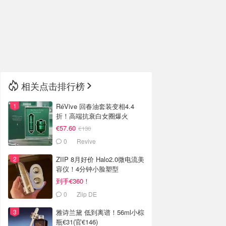
🇮🇹
意大利
🇦🇺
澳洲
🇳🇿
新西兰
相关点击排行榜
RéVive 回春油套装变相4.4
折！高端抗衰白女圈爆火
€57.60
€130
0
Revive
ZIIP 8月好价 Halo2.0微电流美
容仪！4分钟小脸塑型
到手€360！
0
Ziip DE
雅诗兰黛 低到离谱！56ml小棕
瓶€31(官€146)