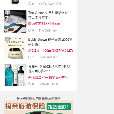
0
YVES ROCHER
The Ordinary 网红磨砂水杯！
可以直接买了！
国内买不到！仅需€16
0
The Ordinary
Bobbi Brown 橘子面霜 2026重
磅升级！
新5.2折！100ml仅€67(官€127)
1
Lookfantastic
修丽可 倒贴送回归💥2.3折💥
花€50到手€211
买洁面送27ml精华值€166
0
SkinCeuticals
探亲访友签证保险 拒签全额退款