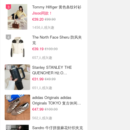
Tommy Hilfiger 黄色条纹衬衫
Jisoo同款！
€39.20
€99.90
1456人感兴趣
The North Face Sheru 防风夹
克
€39.19
€100.00
657人感兴趣
Stanley STANLEY THE
QUENCHER H2.O
FLOWSTATE 保温杯 1.18L 黑
€31.99
€49.99
色
651人感兴趣
adidas Originals adidas
Originals TOKYO 复古休闲鞋
深棕色
€47.99
€100.00
562人感兴趣
Sandro 牛仔拼接麻花针织夹克