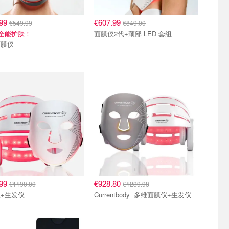
.99
€607.99
€549.99
€849.00
全能护肤！
面膜仪2代+颈部 LED 套组
面膜仪
.99
€928.80
€1190.00
€1289.98
+生发仪
Currentbody 多维面膜仪+生发仪