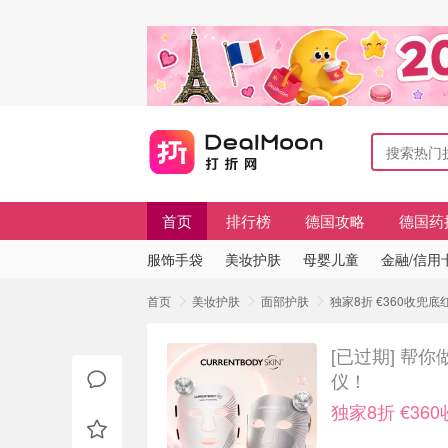
首页
排行榜
德国攻略
德国药
服饰手袋
美妆护肤
母婴儿童
金融/信用
首页
美妆护肤
面部护肤
独家8折 €360收兜底
[已过期]
帮你做
仪！
独家8折 €36