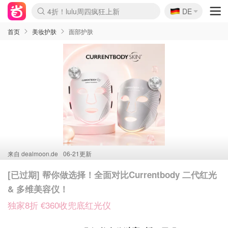
🇩🇪
4折！lulu周四疯狂上新
DE
Boticinal 夏促开抢！
还没结束！&OtherStories大促
Joybuy变相75折 随时失效
速领！Stanley独家85折
疑似霸哥！Camper额外叠85折
Zalando 奥莱闪促！每日更新
Moncler反季囤！5折起+叠9折
Coach Brooklyn仅€192
首页
美妆护肤
面部护肤
来自
dealmoon.de
06-21更新
[已过期] 帮你做选择！全面对比Currentbody 二代红光
& 多维美容仪！
独家8折 €360收兜底红光仪