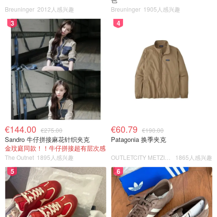
Breuninger
2012人感兴趣
Breuninger
1905人感兴趣
3
4
€144.00
€60.79
€275.00
€190.00
Sandro 牛仔拼接麻花针织夹克
Patagonia 换季夹克
金玟庭同款！！牛仔拼接超有层次感
The Outnet
1895人感兴趣
OUTLETCITY METZINGEN
1865人感兴趣
5
6