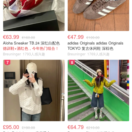
€63.99
€47.99
€160.00
€100.00
Aloha Sneaker TB.24 深红白配色
adidas Originals adidas Originals
德训鞋+酒红色，今年热门组合！
TOKYO 复古休闲鞋 深棕色
Breuninger
1793人感兴趣
Breuninger
1769人感兴趣
7
8
£95.00
€64.79
£190.00
€210.00