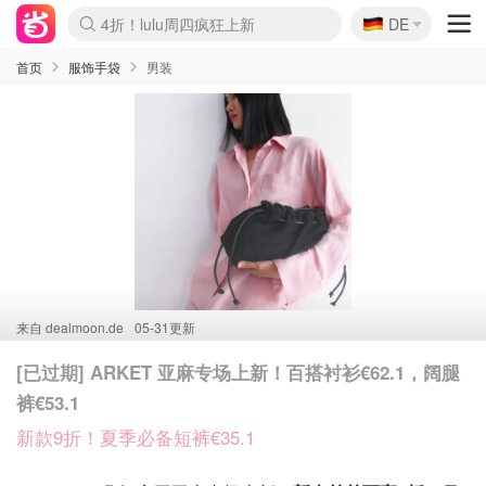
🇩🇪
4折！lulu周四疯狂上新
DE
Boticinal 夏促开抢！
还没结束！&OtherStories大促
Joybuy变相75折 随时失效
速领！Stanley独家85折
疑似霸哥！Camper额外叠85折
Zalando 奥莱闪促！每日更新
Moncler反季囤！5折起+叠9折
Coach Brooklyn仅€192
首页
服饰手袋
男装
来自
dealmoon.de
05-31更新
[已过期] ARKET 亚麻专场上新！百搭衬衫€62.1，阔腿
裤€53.1
新款9折！夏季必备短裤€35.1