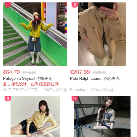
1
2
€64.79
€207.99
€210.00
€375.00
Patagonia Skysail 连帽夹克
Polo Ralph Lauren 驼色夹克
复古撞色设计，山系感直接拉满
OUTLETCITY METZINGEN
2007人感兴趣
Breuninger
1304人感兴趣
3
4