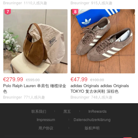
Breuninger
1110人感兴趣
Breuninger
915人感兴趣
7
8
€279.99
€47.99
€595.00
€100.00
Polo Ralph Lauren 单肩包 橄榄绿金
adidas Originals adidas Originals
色
TOKYO 复古休闲鞋 深棕色
Breuninger
771人感兴趣
Breuninger
748人感兴趣
联系我们
黑五
InRewards
Impressum
Datenschutzerklärung
用户协议
版权声明