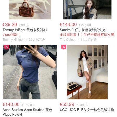
€39.20
€144.00
€99.90
€275.00
Tommy Hilfiger 黄色条纹衬衫
Sandro 牛仔拼接麻花针织夹克
Jisoo同款！
金玟庭同款！！牛仔拼接超有层次感
Tommy Hilfiger
1136人感兴趣
The Outnet
1114人感兴趣
5
6
€140.00
€55.99
€350.00
€139.99
Acne Studios Acne Studios 蓝色
UGG UGG ELEA 女士棕色毛绒凉拖
Pique Polo衫