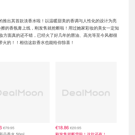
的推出其首款淡香水啦！以温暖甜美的香调与人性化的设计为亮
叠擦的香氛膏上线，刚发售就抢断啦！用过她家彩妆的美女一定知
做美妆方面真的还不错，已经火了好几年的唇油、高光等至今风都很
带火的！！相信这款香水也能给你惊喜！
96
€18.86
€79.95
€20.95
Rare 新品香水 50ml
刚发售就断货啦！这款还有！