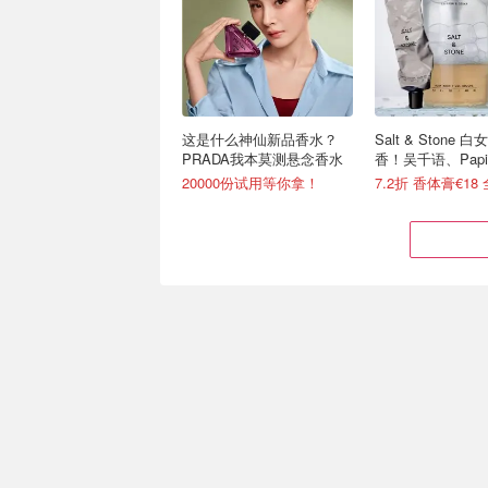
这是什么神仙新品香水？
Salt & Stone
PRADA我本莫测悬念香水
香！吴千语、Pap
20000份试用等你拿！
宝格丽大吉岭茶 茶香界白
高级感香水天花板
月光 双版本好价！
莎翁玫瑰香水仅€5
6折起 大吉岭淡香€53
7.1折起 €29收