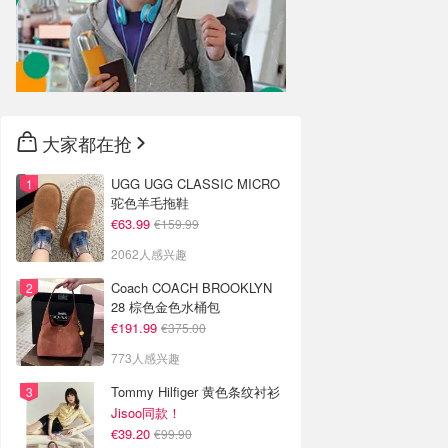
大家都在抢
UGG UGG CLASSIC MICRO
驼色羊毛拖鞋
€63.99
€159.99
2062人感兴趣
Coach COACH BROOKLYN
28 棕色金色水桶包
€191.99
€375.00
773人感兴趣
Tommy Hilfiger 黄色条纹衬衫
Jisoo同款！
€39.20
€99.90