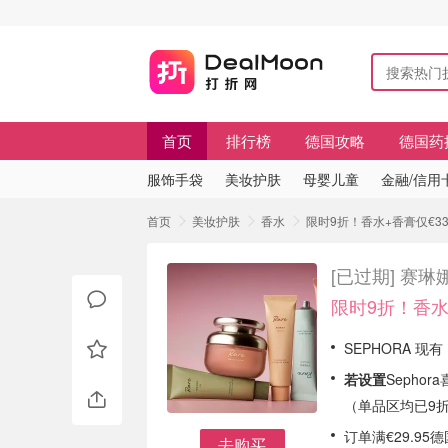
首页
排行榜
德国攻略
德国药
服饰手袋
美妆护肤
母婴儿童
金融/信用
首页
美妆护肤
香水
限时9折！香水+香膏仅€33
[已过期]
赛琳娜
限时9折！香水
SEPHORA 现有
若设置
Sepho
（单品区均已9
订单满€29.95
去购买