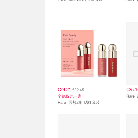
€29.21
€25.
€32.45
全德仅此一家
Rare 唇颊2用 腮红套装