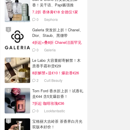
香！吴千语、Papi酱强推
7.2折 香体膏€18 全德仅1家
0
Sephora
Galeria 突发折上折！Chanel、
Dior、Staub、黑绷带
4折起+叠8折 Chanel洁面罕见
€43
0
Galeria
Le Labo 大容量邮寄解禁！木
质香手霜补货€29
8折解禁+送€10！爆款香€26
2
Cult Beauty
Tom Ford 香水折上折！试香礼
盒€44 含5支爆款香！
7折起 咖啡玫瑰€36
0
Lookfantastic
宝格丽大吉岭茶 茶香界白月光
双版本好价！