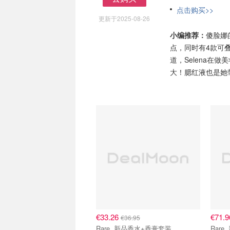
去购买
点击购买>>
更新于2025-08-26
小编推荐：
傻脸娜
点，同时有4款可
道，Selena在
大！腮红液也是她
€33.26
€71.
€36.95
Rare 新品香水+香膏套装