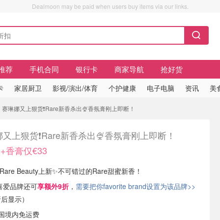
Dealmoon may be paid when users buy items via our links.
推荐
手机合同
银行卡
商家导航
抢好货
卡
家居厨卫
影视/演出/体育
个护健康
电子电脑
资讯
美
 赛琳娜又上狠货❗️Rare新香杀出🍨香氛膏刚上即断！
又上狠货❗️Rare新香杀出🍨香氛膏刚上即断！
+香膏仅€33
 Rare Beauty上新✨不可错过的Rare甜蜜新香！
ra喜爱品牌还可
享额外9折
，
需要把你favorite brand设置为该品牌>>
折后显示）
德国境内免运费