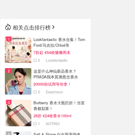
🇳🇿
新西兰
相关点击排行榜
Lookfantastic 香水合集！Tom
Ford/马吉拉/Chloé等
7折起 €54收慵懒周末
0
Lookfantastic
这是什么神仙新品香水？
PRADA我本莫测悬念香水
20000份试用等你拿！
0
Dealmoon
Burberry 香水大瓶巨折！当室
香都划算！
26折 €24收香水100ml
1
NOTINO
Salt & Stone 白女新宠伪体