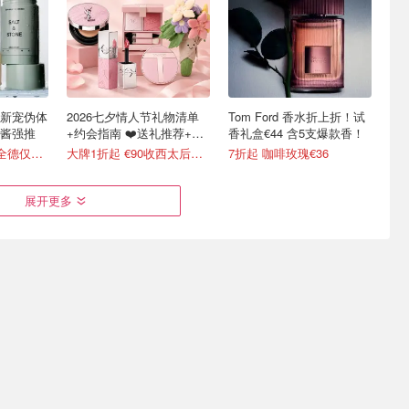
 白女新宠伪体
2026七夕情人节礼物清单
Tom Ford 香水折上折！试
i酱强推
+约会指南 ❤️送礼推荐+折
香礼盒€44 含5支爆款香！
扣汇总
7.2折 香体膏€18 全德仅1家
大牌1折起 €90收西太后土星耳钉
7折起 咖啡玫瑰€36
展开更多
！马吉拉
Lookfantastic DE 夏季护肤
Lookfantastic DE 盛夏好物
0！
热卖特惠 碧倩爽肤水€35
上新 低至六折！
试香礼盒8支
焕亮凝胶洁面乳 €21
遮瑕膏 €4