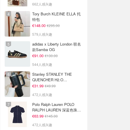
662人感兴趣
Tory Burch KLEINE ELLA 托
特包
€148.00
€295.00
579人感兴趣
adidas x Liberty London 联名
款Samba OG
€91.00
€130.00
544人感兴趣
Stanley STANLEY THE
QUENCHER H2.O
FLOWSTATE 保温杯 1.18L 黑
€31.99
€49.99
色
472人感兴趣
Polo Ralph Lauren POLO
RALPH LAUREN 深蓝色珠地
布 Polo衫
€63.99
€145.00
472人感兴趣