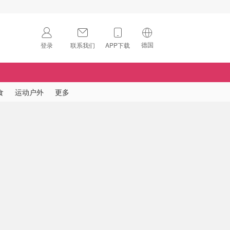
德国
登录
联系我们
APP下载
🇺🇸
美国
🇨🇳
中国
食
运动户外
更多
🇨🇦
加拿大
扫码下载 App
🇬🇧
英国
Download on the
App Store
🇩🇪
德国
Download the
Android App
🇫🇷
法国
🇮🇹
意大利
🇦🇺
澳洲