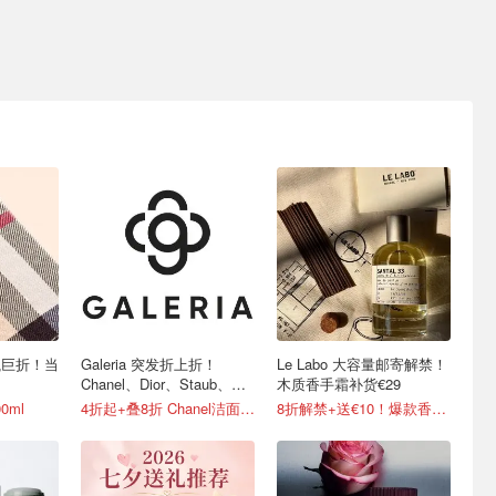
大瓶巨折！当
Galeria 突发折上折！
Le Labo 大容量邮寄解禁！
Chanel、Dior、Staub、黑
木质香手霜补货€29
绷带
0ml
4折起+叠8折 Chanel洁面罕见€43
8折解禁+送€10！爆款香€26