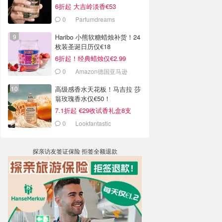
6折起 大吉岭淡香€53
0
Parfumdreams
Haribo 小熊软糖蜡烛补货！24
枚装圣诞日历仅€18
6折起！经典蜡烛仅€2.99
0
Amazon德国亚马逊
高级感香水天花板！马吉拉 莎
翁玫瑰香水仅€50！
7.1折起 €29收试香礼盒8支
0
Lookfantastic
探亲访友签证保险 拒签全额退款