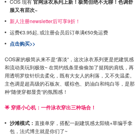
COS 现有
官网泳衣系列上新！极简但绝不无聊！色调舒
服又有层次~
新人注册newsletter后可享9折！
运费€3.95起, 或注册会员后订单满€50免运费
点击购买>>
COS家的极简从来不是“寡淡”，这次泳衣系列更是把建筑感
和流动美玩到极致~ 在简约线条里偷偷加了挺阔的肩线，再
用透明罗纹针织去柔化，既有大女人的利落，又不失温柔。
主色调是超高级的石板灰、暖棕色、奶油白和纯白等，是那
种“随便穿都显贵”的氛围感！
🌟 穿搭小心机：一件泳衣穿出三种场合！
沙滩模式：
直接单穿，搭配一副建筑感太阳镜+草编手拿
包，法式博主就是你们了~