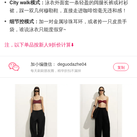
City walk模式：
泳衣外面套一条轻盈的阔腿长裤或衬衫
裙，踩一双几何穆勒鞋，直接走进咖啡馆毫无违和感！
细节控模式：
加一对金属珍珠耳环，或者拎一只皮质手
袋，谁说泳衣只能度假穿~
注，以下单品按新人9折价计算⬇️
加小编微信：
复制
每天刷刷朋友圈，精华折扣不漏掉