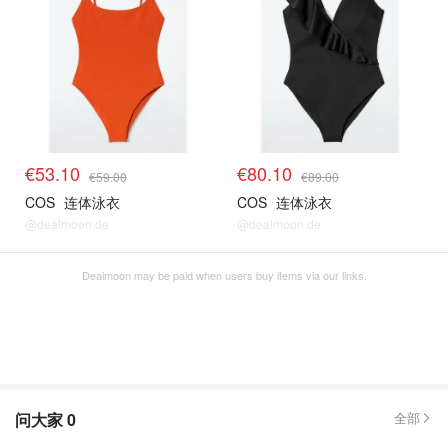
€53.10
€80.10
€59.00
€89.00
COS
连体泳衣
COS
连体泳衣
@dealmoon.de
@dealmoon.de
Dealmoon may be paid when users buy items via our links.
问大家
0
全部