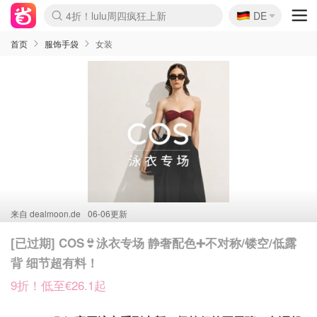
🇩🇪
4折！lulu周四疯狂上新
DE
Boticinal 夏促开抢！
还没结束！&OtherStories大促
Joybuy变相75折 随时失效
速领！Stanley独家85折
疑似霸哥！Camper额外叠85折
Zalando 奥莱闪促！每日更新
Moncler反季囤！5折起+叠9折
Coach Brooklyn仅€192
首页
服饰手袋
女装
来自
dealmoon.de
06-06更新
[已过期] COS👙泳衣专场 静奢配色➕不对称/镂空/低露
背 细节超有料！
9折！低至€26.1起