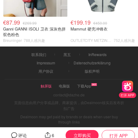
€87.99
€199.19
€269.99
€450.00
Ganni GANNI ISOLI 卫衣 深灰色拼
Mammut 硬壳冲锋衣
驼色粉色
Breuninger
788人感兴趣
OUTLETCITY METZINGEN
752人感兴趣
联系我们
黑五
InRewards
Impressum
Datenschutzerklärung
用户协议
版权声明
触屏版
电脑版
下载App
contact@dazhe.de
打开 APP
页面信息由用户分享或品牌、商家提供，由Dealmoon核实后发布折
扣广告
Dealmoon may get paid by brands or deals when user buy
through links
立即购买
评论
6
打开 APP