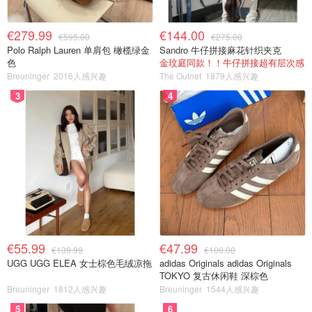
€279.99
€144.00
€595.00
€275.00
Polo Ralph Lauren 单肩包 橄榄绿金
Sandro 牛仔拼接麻花针织夹克
色
金玟庭同款！！牛仔拼接超有层次感
Breuninger
2016人感兴趣
The Outnet
1879人感兴趣
3
4
€55.99
€47.99
€139.99
€100.00
UGG UGG ELEA 女士棕色毛绒凉拖
adidas Originals adidas Originals
TOKYO 复古休闲鞋 深棕色
Breuninger
1812人感兴趣
Breuninger
1544人感兴趣
5
6