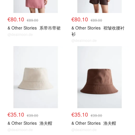
€80.10
€80.10
€89.00
€89.00
& Other Stories
系带吊带裙
& Other Stories
褶皱收腰衬
衫
@dealmoon.de
@dealmoon.de
€35.10
€35.10
€39.00
€39.00
& Other Stories
渔夫帽
& Other Stories
渔夫帽
@dealmoon.de
@dealmoon.de