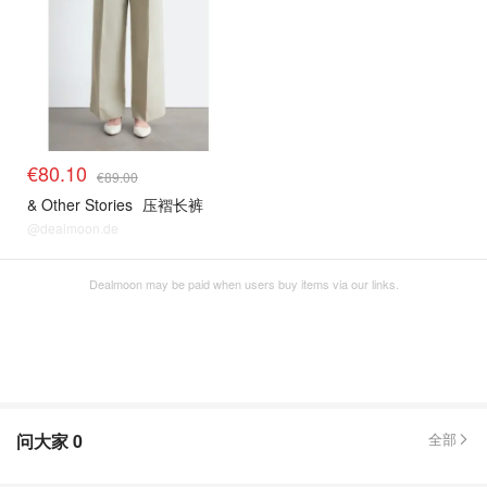
€80.10
€89.00
& Other Stories
压褶长裤
@dealmoon.de
Dealmoon may be paid when users buy items via our links.
问大家
0
全部