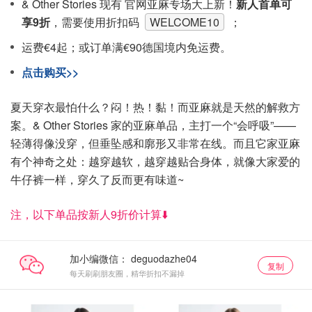
& Other Stories 现有 官网亚麻专场大上新！
新人首单可
享9折
，需要使用折扣码
WELCOME10
；
运费€4起；或订单满€90德国境内免运费。
点击购买>>
夏天穿衣最怕什么？闷！热！黏！而亚麻就是天然的解救方
案。& Other Stories 家的亚麻单品，主打一个“会呼吸”——
轻薄得像没穿，但垂坠感和廓形又非常在线。而且它家亚麻
有个神奇之处：越穿越软，越穿越贴合身体，就像大家爱的
牛仔裤一样，穿久了反而更有味道~
注，以下单品按新人9折价计算⬇️
加小编微信：
复制
每天刷刷朋友圈，精华折扣不漏掉