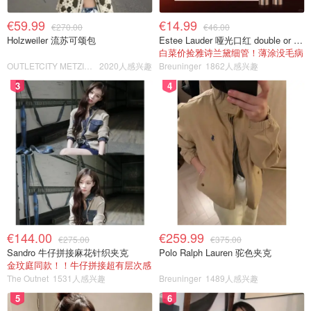
€59.99
€14.99
€270.00
€46.00
Holzweiler 流苏可颂包
Estee Lauder 哑光口红 double or nothing色号
白菜价捡雅诗兰黛细管！薄涂没毛病
OUTLETCITY METZINGEN
2020人感兴趣
Breuninger
1862人感兴趣
3
4
€144.00
€259.99
€275.00
€375.00
Sandro 牛仔拼接麻花针织夹克
Polo Ralph Lauren 驼色夹克
金玟庭同款！！牛仔拼接超有层次感
The Outnet
1531人感兴趣
Breuninger
1489人感兴趣
5
6