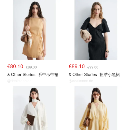
€80.10
€89.10
€89.00
€99.00
& Other Stories
系带吊带裙
& Other Stories
扭结小黑裙
@dealmoon.de
@dealmoon.de