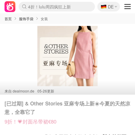
🇩🇪
4折！lulu周四疯狂上新
DE
Boticinal 夏促开抢！
还没结束！&OtherStories大促
Joybuy变相75折 随时失效
速领！Stanley独家85折
疑似霸哥！Camper额外叠85折
Zalando 奥莱闪促！每日更新
Moncler反季囤！5折起+叠9折
Coach Brooklyn仅€192
首页
服饰手袋
女装
来自
dealmoon.de
05-26更新
[已过期] & Other Stories 亚麻专场上新☀️今夏的天然凉
意，全靠它了
9折！💗封面吊带裙€80