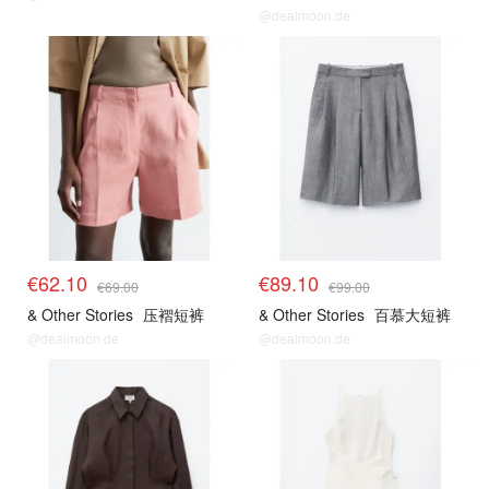
@dealmoon.de
€62.10
€89.10
€69.00
€99.00
& Other Stories
压褶短裤
& Other Stories
百慕大短裤
@dealmoon.de
@dealmoon.de