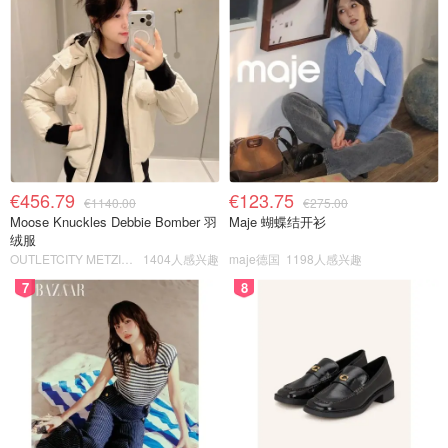
€456.79
€123.75
€1140.00
€275.00
Moose Knuckles Debbie Bomber 羽
Maje 蝴蝶结开衫
绒服
OUTLETCITY METZINGEN
1404人感兴趣
maje德国
1198人感兴趣
7
8