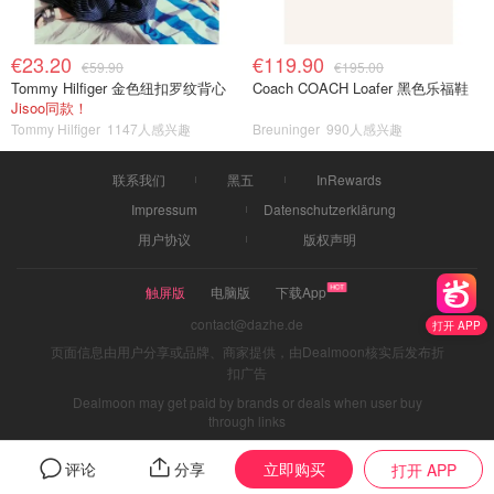
€23.20
€119.90
€59.90
€195.00
Tommy Hilfiger 金色纽扣罗纹背心
Coach COACH Loafer 黑色乐福鞋
Jisoo同款！
Tommy Hilfiger
1147人感兴趣
Breuninger
990人感兴趣
联系我们
黑五
InRewards
Impressum
Datenschutzerklärung
用户协议
版权声明
触屏版
电脑版
下载App
contact@dazhe.de
打开 APP
页面信息由用户分享或品牌、商家提供，由Dealmoon核实后发布折
扣广告
Dealmoon may get paid by brands or deals when user buy
through links
立即购买
评论
分享
打开 APP