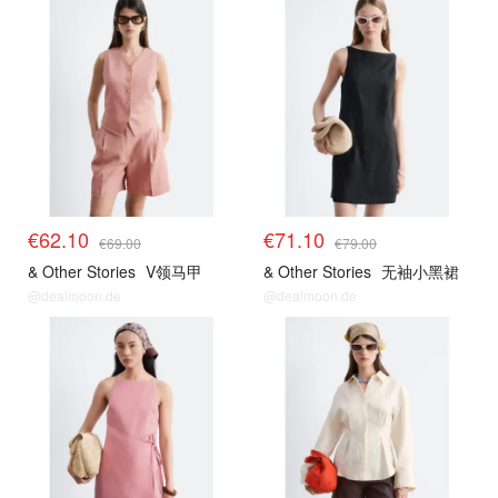
€62.10
€71.10
€69.00
€79.00
& Other Stories
V领马甲
& Other Stories
无袖小黑裙
@dealmoon.de
@dealmoon.de