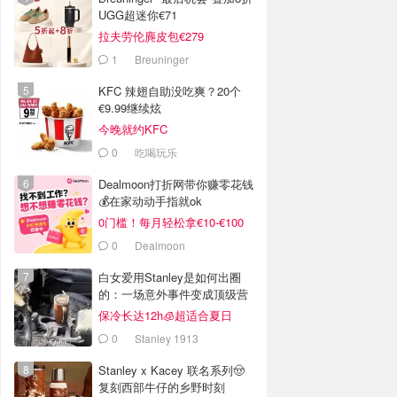
UGG超迷你€71
拉夫劳伦麂皮包€279
1
Breuninger
KFC 辣翅自助没吃爽？20个
€9.99继续炫
今晚就约KFC
0
吃喝玩乐
Dealmoon打折网带你赚零花钱
💰在家动动手指就ok
0门槛！每月轻松拿€10-€100
0
Dealmoon
白女爱用Stanley是如何出圈
的：一场意外事件变成顶级营
销案例
保冷长达12h🧊超适合夏日
0
Stanley 1913
Stanley x Kacey 联名系列🤠
复刻西部牛仔的乡野时刻