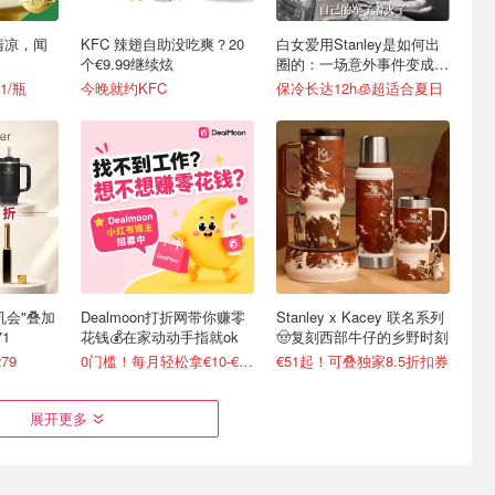
清凉，闻
KFC 辣翅自助没吃爽？20
白女爱用Stanley是如何出
个€9.99继续炫
圈的：一场意外事件变成顶
级营销案例
1/瓶
今晚就约KFC
保冷长达12h🧊超适合夏日
最后机会"叠加
Dealmoon打折网带你赚零
Stanley x Kacey 联名系列
1
花钱💰在家动动手指就ok
🤠复刻西部牛仔的乡野时刻
79
0门槛！每月轻松拿€10-€100
€51起！可叠独家8.5折扣券
展开更多