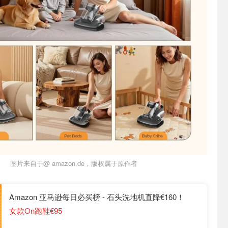
图片来自于@ amazon.de，版权属于原作者
Amazon 亚马逊每日必买榜 - 石头洗地机直降€160！
女款On跑鞋€95