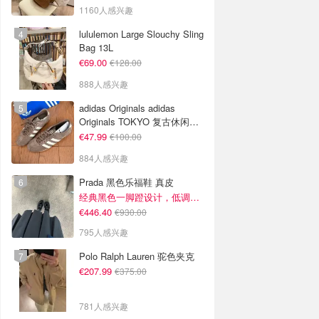
1160人感兴趣
lululemon Large Slouchy Sling
Bag 13L
€69.00
€128.00
888人感兴趣
adidas Originals adidas
Originals TOKYO 复古休闲鞋
深棕色
€47.99
€100.00
884人感兴趣
Prada 黑色乐福鞋 真皮
经典黑色一脚蹬设计，低调百搭又高级
€446.40
€930.00
795人感兴趣
Polo Ralph Lauren 驼色夹克
€207.99
€375.00
781人感兴趣