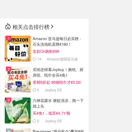
🇳🇿
新西兰
相关点击排行榜
Amazon 亚马逊每日必买榜 -
石头洗地机直降€160！
女款On跑鞋€95
14
Amazon德国亚马逊
买纸还得看Joybuy！厕纸、厨
房纸、纸巾全买4免1
变相5折起 90抽纸巾才€0.22/
包
0
Joybuy DE
六神花露水 驱蚊清凉，闻一下
就上头
买4免1，低至€4.71/瓶
0
Joybuy DE
Breuninger "最后机会"叠加8折