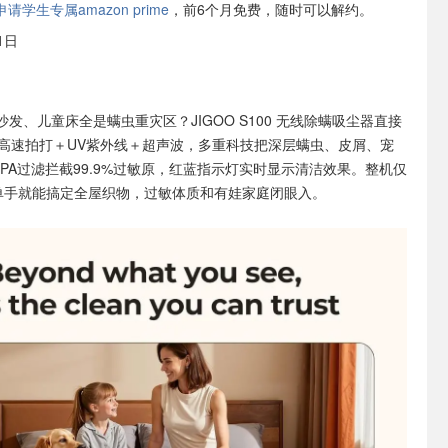
学生专属amazon prime
，前6个月免费，随时可以解约。
1日
沙发、儿童床全是螨虫重灾区？JIGOO S100 无线除螨吸尘器直接
0转高速拍打＋UV紫外线＋超声波，多重科技把深层螨虫、皮屑、宠
PA过滤拦截99.9%过敏原，红蓝指示灯实时显示清洁效果。整机仅
，单手就能搞定全屋织物，过敏体质和有娃家庭闭眼入。