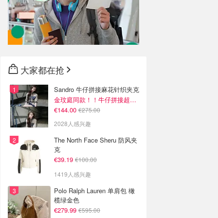
大家都在抢
Sandro 牛仔拼接麻花针织夹克
金玟庭同款！！牛仔拼接超有层次感
€144.00
€275.00
2028人感兴趣
The North Face Sheru 防风夹
克
€39.19
€100.00
1419人感兴趣
Polo Ralph Lauren 单肩包 橄
榄绿金色
€279.99
€595.00