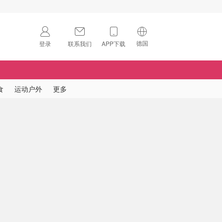
德国
登录
联系我们
APP下载
🇺🇸
美国
🇨🇳
中国
食
运动户外
更多
🇨🇦
加拿大
扫码下载 App
🇬🇧
英国
Download on the
App Store
🇩🇪
德国
Download the
Android App
🇫🇷
法国
🇮🇹
意大利
🇦🇺
澳洲