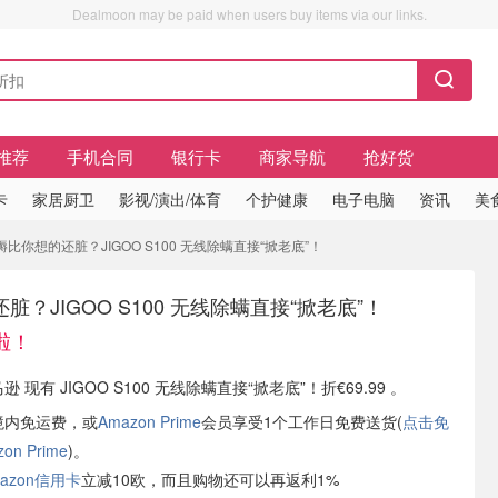
Dealmoon may be paid when users buy items via our links.
推荐
手机合同
银行卡
商家导航
抢好货
卡
家居厨卫
影视/演出/体育
个护健康
电子电脑
资讯
美
床褥比你想的还脏？JIGOO S100 无线除螨直接“掀老底”！
？JIGOO S100 无线除螨直接“掀老底”！
9啦！
逊 现有 JIGOO S100 无线除螨直接“掀老底”！折€69.99 。
境内免运费，或
Amazon Prime
会员享受1个工作日免费送货(
点击免
n Prime
)。
azon信用卡
立减10欧，而且购物还可以再返利1%