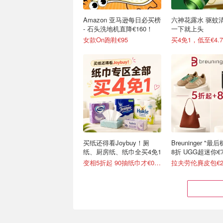
Amazon 亚马逊每日必买榜
六神花露水 驱蚊
- 石头洗地机直降€160！
一下就上头
女款On跑鞋€95
买4免1，低至€4.7
买纸还得看Joybuy！厕
Breuninger "
纸、厨房纸、纸巾全买4免1
8折 UGG超迷你€7
变相5折起 90抽纸巾才€0.22/包
拉夫劳伦麂皮包€2