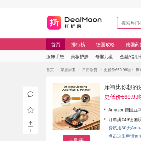
首页
排行榜
德国攻略
德国药
服饰手袋
美妆护肤
母婴儿童
金融/信用
首页
家居厨卫
日用杂货
史低价€69.99啦！ 
床褥比你想的还脏
史低价€69.9
Amazon德国亚马
订单满€49德国
费试用30天Amazo
1
点击这里申请am
去购买