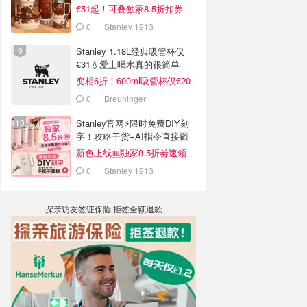
€51起！可叠独家8.5折扣券
0
Stanley 1913
Stanley 1.18L经典吸管杯仅
€31💧爱上喝水真的很简单
变相6折！600ml吸管杯仅€20
0
Breuninger
Stanley官网⚡️限时免费DIY刻
字！攻略干货+AI指令直接戳
新色上线🆓独家8.5折劵速领
0
Stanley 1913
探亲访友签证保险 拒签全额退款