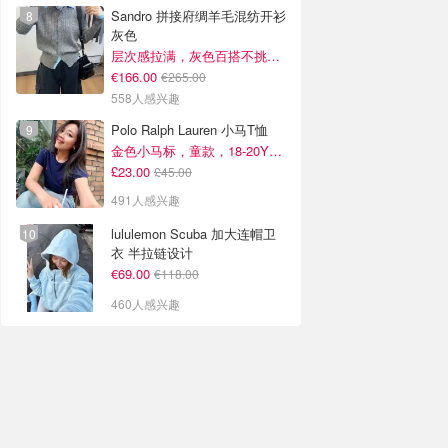
Sandro 拼接府绸羊毛混纺开衫
灰色
层次感拉满，灰色百搭不挑人~
€166.00
€265.00
558人感兴趣
Polo Ralph Lauren 小马T恤
金色小马标，童款，18-20Y捡漏！
£23.00
£45.00
491人感兴趣
lululemon Scuba 加大连帽卫
衣 半拉链设计
€69.00
€118.00
460人感兴趣