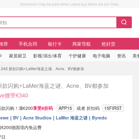
Dealmoon may be paid when users buy items via our links.
推荐
手机合同
银行卡
商家导航
抢好货
卡
家居厨卫
影视/演出/体育
个护健康
电子电脑
资讯
美
0 24S 新款闪购⚡️LaMer海蓝之谜、Acne、BV都参加
 新款闪购⚡️LaMer海蓝之谜、Acne、BV都参加
we腰带€340
有 新款闪购！满€200
享受8折码
APP15
或者 折扣码
15FIRST
oewe
｜
BV
｜
Acne Studios
｜
LaMer 海蓝之谜
｜
Byredo
满€200德国境内免运费
7日