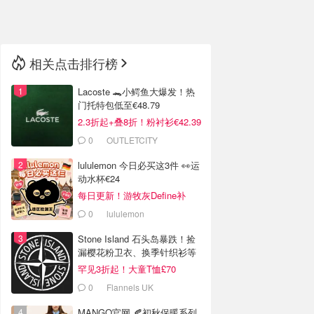
🇳🇿
新西兰
相关点击排行榜
Lacoste 🐊小鳄鱼大爆发！热
门托特包低至€48.79
2.3折起+叠8折！粉衬衫€42.39
0
OUTLETCITY
METZINGEN
lululemon 今日必买这3件 👀运
动水杯€24
每日更新！游牧灰Define补
货！
0
lululemon
Stone Island 石头岛暴跌！捡
漏樱花粉卫衣、换季针织衫等
罕见3折起！大童T恤£70
0
Flannels UK
MANGO官网 🍂初秋保暖系列