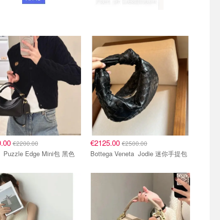
0.00
€2125.00
€2200.00
€2500.00
Loewe Puzzle Edge Mini包 黑色
Bottega Veneta Jodie 迷你手提包