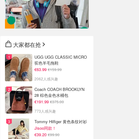
大家都在抢
UGG UGG CLASSIC MICRO
驼色羊毛拖鞋
€63.99
€159.99
2062人感兴趣
Coach COACH BROOKLYN
28 棕色金色水桶包
€191.99
€375.00
773人感兴趣
Tommy Hilfiger 黄色条纹衬衫
Jisoo同款！
€39.20
€99.90