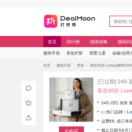
首页
排行榜
德国攻略
德国药
服饰手袋
美妆护肤
母婴儿童
金融/信用
首页
服饰手袋
男装
新款85折 Loewe腰带€34
[已过期]
24S
新款85折 Loe
24S (DE) 现
👉热门品牌
：
L
运费€8, 或订单
截止日期为5月1
去购买