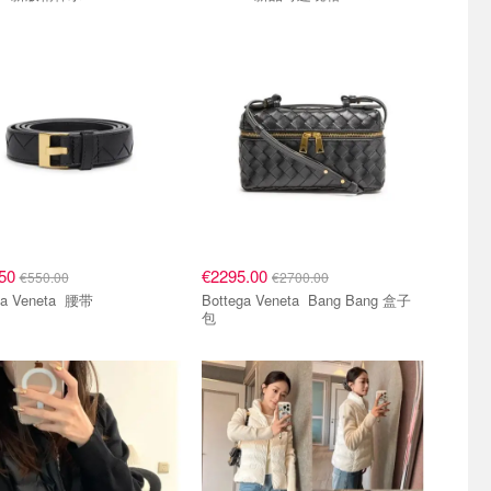
.50
€2295.00
€550.00
€2700.00
Bottega Veneta 腰带
Bottega Veneta Bang Bang 盒子
包