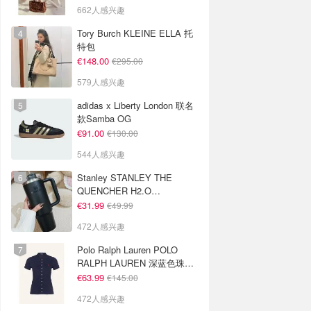
662人感兴趣
Tory Burch KLEINE ELLA 托
特包
€148.00
€295.00
579人感兴趣
adidas x Liberty London 联名
款Samba OG
€91.00
€130.00
544人感兴趣
Stanley STANLEY THE
QUENCHER H2.O
FLOWSTATE 保温杯 1.18L 黑
€31.99
€49.99
色
472人感兴趣
Polo Ralph Lauren POLO
RALPH LAUREN 深蓝色珠地
布 Polo衫
€63.99
€145.00
472人感兴趣