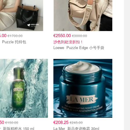
5.00
€2550.00
€1700.00
€3000.00
Loewe Puzzle 托特包
沙色到处没折扣！
Loewe Puzzle Edge 小号手袋
.50
€208.25
€150.00
€245.00
La Mer 新版精粹水 150 ml
La Mer 新品奇迹晚霜 30ml