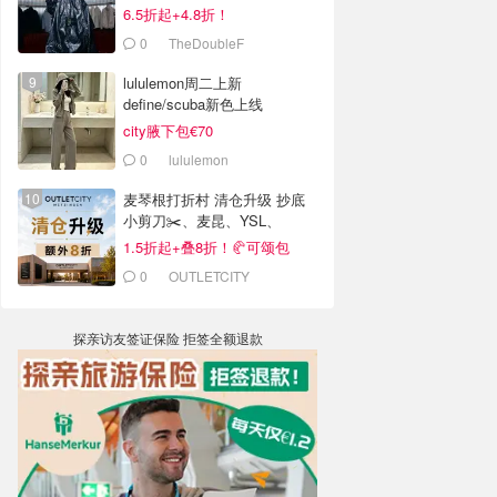
6.5折起+4.8折！
0
TheDoubleF
lululemon周二上新
define/scuba新色上线
city腋下包€70
0
lululemon
麦琴根打折村 清仓升级 抄底
小剪刀✂️、麦昆、YSL、
Barbour等
1.5折起+叠8折！🥐可颂包
€44.79
0
OUTLETCITY
METZINGEN
探亲访友签证保险 拒签全额退款