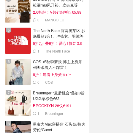
捡漏miu风开衫、皮夹克等
2.6折起！V领针织衫仅€5.99
0
MANGO EU
The North Face 官网奥莱区 抄
底爆款3合1、冲锋衣、羽绒等
5折起+叠9折！爱心T恤€13.5
1
The North Face
COS 🍂秋季新款 博主上身系
列🌟跟着入不踩雷！
9折！速看上身效果👉
0
COS
Breuninger "最后机会"叠加8折
UGG栗棕色€63
BROOKLYN 28仅€191
1
Breuninger
男友力Max穿搭💯 石头岛/拉夫
劳伦/Gucci