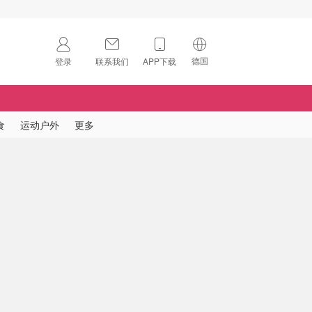
德国
登录
联系我们
APP下载
🇺🇸
美国
🇨🇳
中国
食
运动户外
更多
🇨🇦
加拿大
扫码下载 App
🇬🇧
英国
Download on the
App Store
🇩🇪
德国
Download the
Android App
🇫🇷
法国
🇮🇹
意大利
🇦🇺
澳洲