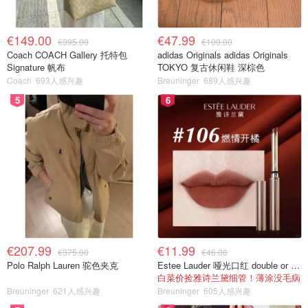
€149.00
€47.99
€395.00
€100.00
Coach COACH Gallery 托特包
adidas Originals adidas Originals
Signature 帆布
TOKYO 复古休闲鞋 深棕色
Coach
693人感兴趣
Breuninger
689人感兴趣
5
6
€207.99
€11.99
€375.00
€46.00
Polo Ralph Lauren 驼色夹克
Estee Lauder 哑光口红 double or nothing色号
白菜价捡雅诗兰黛细管！薄涂没毛病
Breuninger
621人感兴趣
Breuninger
605人感兴趣