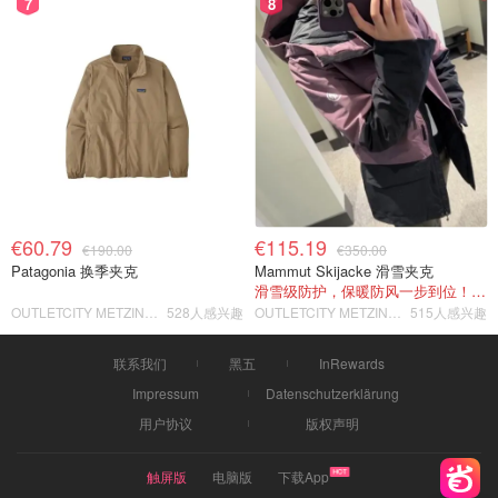
7
8
€60.79
€115.19
€190.00
€350.00
Patagonia 换季夹克
Mammut Skijacke 滑雪夹克
滑雪级防护，保暖防风一步到位！仅剩s！
OUTLETCITY METZINGEN
528人感兴趣
OUTLETCITY METZINGEN
515人感兴趣
联系我们
黑五
InRewards
Impressum
Datenschutzerklärung
用户协议
版权声明
触屏版
电脑版
下载App