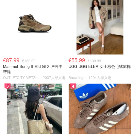
€87.99
€55.99
€180.00
€139.99
Mammut Sertig II Mid GTX 户外中
UGG UGG ELEA 女士棕色毛绒凉拖
帮鞋
OUTLETCITY METZINGEN
2037人感兴趣
Breuninger
1204人感兴趣
3
4