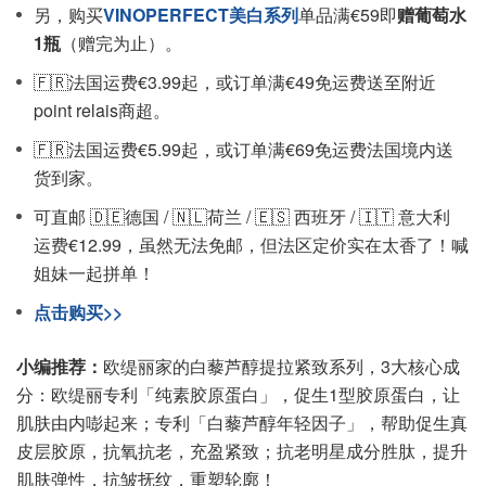
另，购买
VINOPERFECT美白系列
单品满€59即
赠葡萄水
1瓶
（赠完为止）。
🇫🇷法国运费€3.99起，或订单满€49免运费送至附近
point relais商超。
🇫🇷法国运费€5.99起，或订单满€69免运费法国境内送
货到家。
可直邮 🇩🇪德国 / 🇳🇱荷兰 / 🇪🇸 西班牙 / 🇮🇹 意大利
运费€12.99，虽然无法免邮，但法区定价实在太香了！喊
姐妹一起拼单！
点击购买>>
小编推荐：
欧缇丽家的白藜芦醇提拉紧致系列，3大核心成
分：欧缇丽专利「纯素胶原蛋白」，促生1型胶原蛋白，让
肌肤由内嘭起来；专利「白藜芦醇年轻因子」，帮助促生真
皮层胶原，抗氧抗老，充盈紧致；抗老明星成分胜肽，提升
肌肤弹性，抗皱抚纹，重塑轮廓！