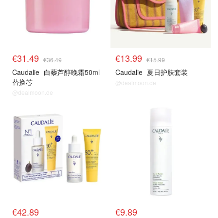
€31.49
€13.99
€36.49
€15.99
Caudalie
白藜芦醇晚霜50ml
Caudalie
夏日护肤套装
替换芯
@dealmoon.de
@dealmoon.de
正价单品
正价单品
€42.89
€9.89