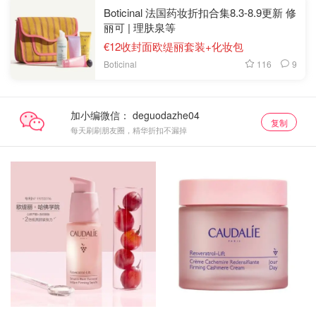
Boticinal 法国药妆折扣合集8.3-8.9更新 修
丽可 | 理肤泉等
€12收封面欧缇丽套装+化妆包
116
9
Boticinal
加小编微信：
复制
每天刷刷朋友圈，精华折扣不漏掉
特价专区
特价专区