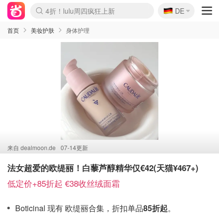
🇩🇪
4折！lulu周四疯狂上新
DE
Boticinal 夏促开抢！
还没结束！&OtherStories大促
Joybuy变相75折 随时失效
速领！Stanley独家85折
疑似霸哥！Camper额外叠85折
Zalando 奥莱闪促！每日更新
Moncler反季囤！5折起+叠9折
Coach Brooklyn仅€192
首页
美妆护肤
身体护理
来自
dealmoon.de
07-14更新
法女超爱的欧缇丽！白藜芦醇精华仅€42(天猫¥467+)
低定价+85折起 €38收丝绒面霜
Boticinal 现有 欧缇丽合集，折扣单品
85折起
。