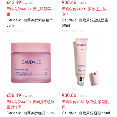
€42.49
€38.49
€47.49
€43.49
天猫售价¥467+ 促进胶原再
天猫售价¥420+ 紧致提拉抗
生！
老！
Caudalie
白藜芦醇紧致精华
Caudalie
白藜芦醇丝绒面霜
30ml
50ml
@dealmoon.de
@dealmoon.de
特价专区
特价专区
€38.49
€30.89
€43.49
€35.89
天猫售价¥420+ 夜间抚平纹路
天猫售价¥357 淡眼纹 紧塑眼
重塑轮廓
周
Caudalie
白藜芦醇晚霜 50ml
Caudalie
白藜芦醇眼霜 15ml