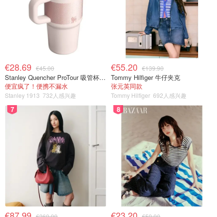
€28.69
€55.20
€45.00
€139.90
Stanley Quencher ProTour 吸管杯 0.59L
Tommy Hilfiger 牛仔夹克
便宜疯了！便携不漏水
张元英同款
Stanley 1913
732人感兴趣
Tommy Hilfiger
692人感兴趣
7
8
€87.99
€23.20
€269.99
€59.90