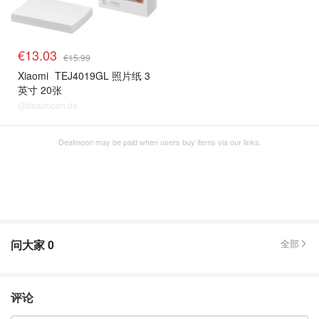
€13.03
€15.99
Xiaomi
TEJ4019GL 照片纸 3
英寸 20张
@dealmoon.de
Dealmoon may be paid when users buy items via our links.
问大家
0
全部
评论