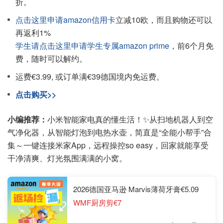
折。
点击这里申请amazon信用卡
立减10欧，而且购物还可以
再返利1%
学生请点击这里申请学生专属amazon prime
，前6个月免
费，随时可以解约。
运费€3.99, 或订单满€39德国境内免运费。
点击购买>>
小编推荐：
小米智能家电真的懂生活！✨从扫地机器人到空
气净化器，从智能灯泡到电热水壶，简直是“全能小帮手”合
集～一键连接米家App，远程操控so easy，回家就能享受
干净清爽、灯光氛围满满的小窝。
2026德国亚马逊 Marvis薄荷牙膏€5.09
WMF厨房剪€7