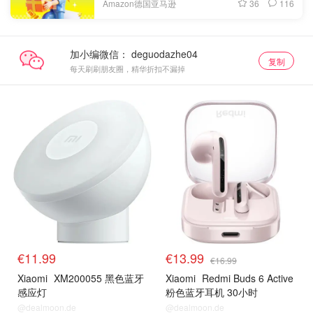
36
116
Amazon德国亚马逊
加小编微信：
复制
每天刷刷朋友圈，精华折扣不漏掉
€11.99
€13.99
€16.99
Xiaomi
XM200055 黑色蓝牙
Xiaomi
Redmi Buds 6 Active
感应灯
粉色蓝牙耳机 30小时
@dealmoon.de
@dealmoon.de