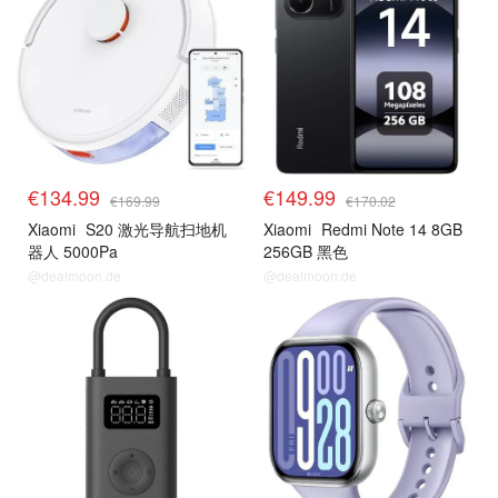
€134.99
€149.99
€169.99
€170.02
Xiaomi
S20 激光导航扫地机
Xiaomi
Redmi Note 14 8GB
器人 5000Pa
256GB 黑色
@dealmoon.de
@dealmoon.de