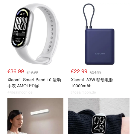
€36.99
€22.99
€49.99
€24.99
Xiaomi
Smart Band 10 运动
Xiaomi
33W 移动电源
手表 AMOLED屏
10000mAh
@dealmoon.de
@dealmoon.de