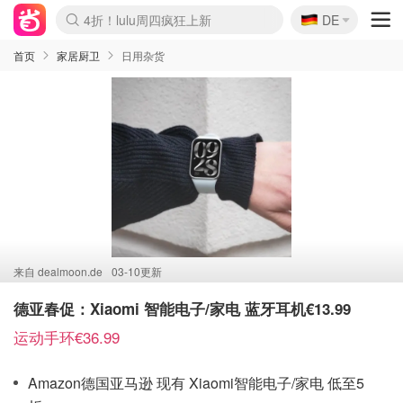
🇩🇪
4折！lulu周四疯狂上新
DE
Boticinal 夏促开抢！
还没结束！&OtherStories大促
Joybuy变相75折 随时失效
速领！Stanley独家85折
疑似霸哥！Camper额外叠85折
Zalando 奥莱闪促！每日更新
Moncler反季囤！5折起+叠9折
Coach Brooklyn仅€192
首页
家居厨卫
日用杂货
来自
dealmoon.de
03-10更新
德亚春促：Xiaomi 智能电子/家电 蓝牙耳机€13.99
运动手环€36.99
Amazon德国亚马逊 现有 Xiaomi智能电子/家电 低至5