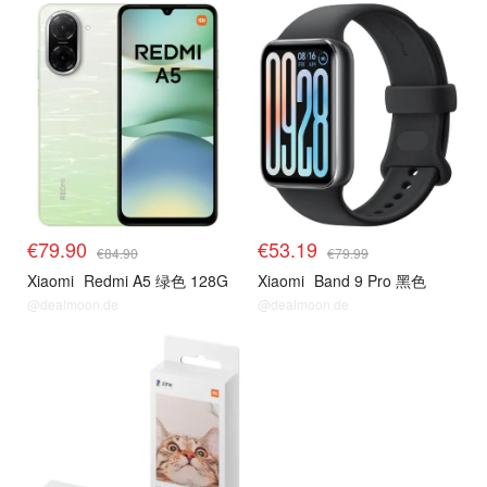
€79.90
€53.19
€84.90
€79.99
Xiaomi
Redmi A5 绿色 128G
Xiaomi
Band 9 Pro 黑色
@dealmoon.de
@dealmoon.de