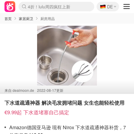
🇩🇪
4折！lulu周四疯狂上新
DE
Boticinal 夏促开抢！
还没结束！&OtherStories大促
Joybuy变相75折 随时失效
速领！Stanley独家85折
疑似霸哥！Camper额外叠85折
Zalando 奥莱闪促！每日更新
Moncler反季囤！5折起+叠9折
Coach Brooklyn仅€192
首页
家居厨卫
厨房用品
来自
dealmoon.de
2022-08-17更新
下水道疏通神器 解决毛发拥堵问题 女生也能轻松使用
€9.99起 下水道堵塞自己搞定
Amazon德国亚马逊 现有 Nirox 下水道疏通神器补货，7