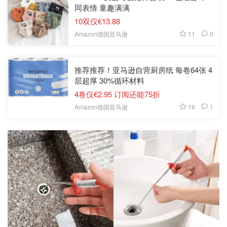
同表情 童趣满满
10双仅€13.88
11
0
Amazon德国亚马逊
推荐推荐！亚马逊自营厨房纸 每卷64张 4
层超厚 30%循环材料
4卷仅€2.95 订阅还能75折
16
1
Amazon德国亚马逊