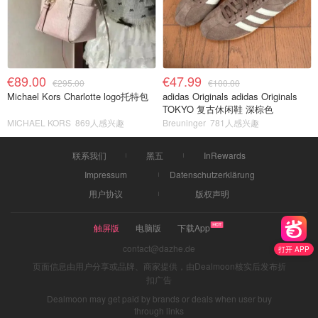
€89.00
€47.99
€295.00
€100.00
Michael Kors Charlotte logo托特包
adidas Originals adidas Originals
TOKYO 复古休闲鞋 深棕色
MICHAEL KORS
869人感兴趣
Breuninger
781人感兴趣
联系我们
黑五
InRewards
Impressum
Datenschutzerklärung
用户协议
版权声明
触屏版
电脑版
下载App
contact@dazhe.de
打开 APP
页面信息由用户分享或品牌、商家提供，由Dealmoon核实后发布折
扣广告
Dealmoon may get paid by brands or deals when user buy
through links