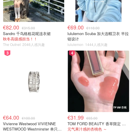
€82.00
€69.00
€315.00
€118.00
Sandro 千鸟格粗花呢连衣裙
lululemon Scuba 加大连帽卫衣 半拉
秋冬高级感担当！！
链设计
The Outnet
2046人感兴趣
lululemon
1444人感兴趣
3
4
€64.00
€31.99
€100.00
€65.00
Vivienne Westwood VIVIENNE
TOM FORD BEAUTY 香草限定 镜面唇蜜 #08INHIBITION
WESTWOOD Westminster 单只耳
元气果汁感的杏桃色 ～