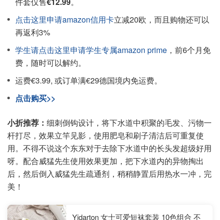
件套仅售
€12.99
。
点击这里申请amazon信用卡
立减20欧，而且购物还可以
再返利3%
学生请点击这里申请学生专属amazon prime
，前6个月免
费，随时可以解约。
运费€3.99, 或订单满€29德国境内免运费。
点击购买>>
小折推荐：
细刺倒钩设计，将下水道中积聚的毛发、污物一
杆打尽，效果立竿见影，使用肥皂和刷子清洁后可重复使
用。不得不说这个东东对于去除下水道中的长头发超级好用
呀。配合威猛先生使用效果更加，把下水道内的异物掏出
后，然后倒入威猛先生疏通剂，稍稍静置后用热水一冲，完
美！
Yidarton 女士可爱短袜套装 10色组合 不