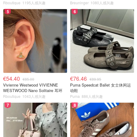
环
Rboutique
1195人感兴趣
Breuninger
1080人感兴趣
5
6
€54.40
€76.46
€85.00
€89.95
Vivienne Westwood VIVIENNE
Puma Speedcat Ballet 女士休闲运
WESTWOOD Nano Solitaire 耳环
动鞋
Rboutique
1043人感兴趣
Puma
886人感兴趣
7
8