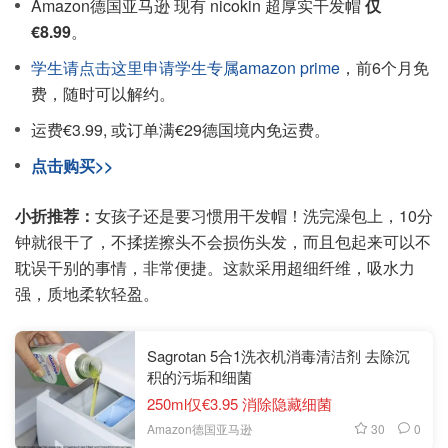
Amazon德国亚马逊 现有 nicokin 超厚实干发帽
仅
€8.99
。
学生请点击这里申请学生专属amazon prime
，前6个月免
费，随时可以解约。
运费€3.99, 或订单满€29德国境内免运费。
点击购买>>
小折推荐：
女孩子还是要习惯用干发帽！洗完澡包上，10分
钟就很干了，不揉搓擦头不会损伤头发，而且包起来可以不
耽误干别的事情，非常便捷。这款采用超细纤维，吸水力
强，质地柔软轻盈。
Sagrotan 5合1洗衣机消毒清洁剂 去除沉
积的污垢和细菌
250ml仅€3.95 消除隐藏细菌
30
0
Amazon德国亚马逊