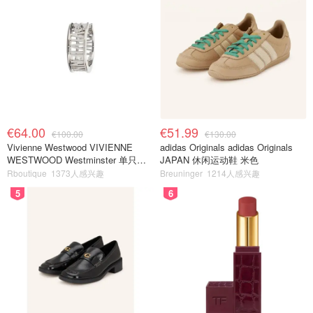
€64.00
€51.99
€100.00
€130.00
Vivienne Westwood VIVIENNE
adidas Originals adidas Originals
WESTWOOD Westminster 单只耳
JAPAN 休闲运动鞋 米色
环
Rboutique
1373人感兴趣
Breuninger
1214人感兴趣
5
6