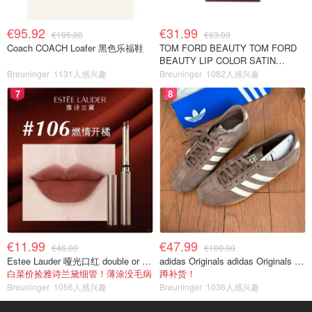
€95.92
€31.99
€195.00
€63.00
Coach COACH Loafer 黑色乐福鞋
TOM FORD BEAUTY TOM FORD
BEAUTY LIP COLOR SATIN
MATTE 裸玫瑰口红
Breuninger
1131人感兴趣
Breuninger
1082人感兴趣
7
8
€11.99
€47.99
€46.00
€100.00
Estee Lauder 哑光口红 double or nothing色号
adidas Originals adidas Originals TOKYO 复古休闲鞋 深棕色
白菜价捡雅诗兰黛细管！薄涂没毛病
蹲补货！
Breuninger
1056人感兴趣
Breuninger
1036人感兴趣