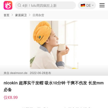
🇩🇪
4折！lulu周四疯狂上新
DE
Boticinal 夏促开抢！
还没结束！&OtherStories大促
Joybuy变相75折 随时失效
速领！Stanley独家85折
疑似霸哥！Camper额外叠85折
Zalando 奥莱闪促！每日更新
Moncler反季囤！5折起+叠9折
Coach Brooklyn仅€192
首页
家居厨卫
日用杂货
来自
dealmoon.de
2022-06-28发布
nicokin 超厚实干发帽 吸水10分钟 干爽不伤发 长发mm
必备
仅€8.99