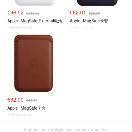
€96.52
€62.01
€119.00
€69.00
Apple
MagSafe External电池
Apple
MagSafe卡套
@dealmoon.de
@dealmoon.de
€62.90
€69.00
Apple
MagSafe卡套
@dealmoon.de
Dealmoon may be paid when users buy items via our links.