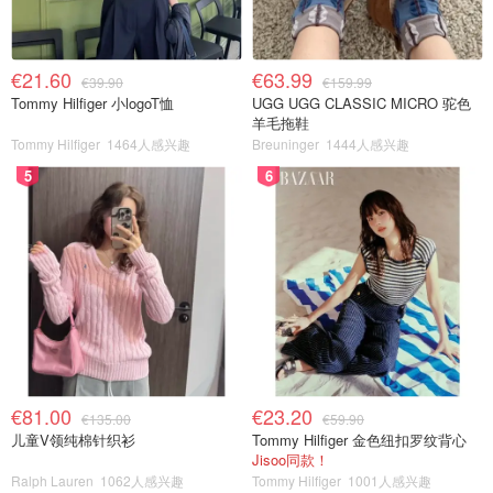
€21.60
€63.99
€39.90
€159.99
Tommy Hilfiger 小logoT恤
UGG UGG CLASSIC MICRO 驼色
羊毛拖鞋
Tommy Hilfiger
1464人感兴趣
Breuninger
1444人感兴趣
5
6
€81.00
€23.20
€135.00
€59.90
儿童V领纯棉针织衫
Tommy Hilfiger 金色纽扣罗纹背心
Jisoo同款！
Ralph Lauren
1062人感兴趣
Tommy Hilfiger
1001人感兴趣