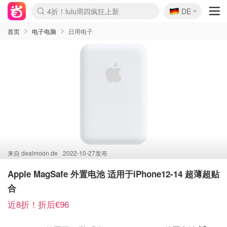
🇩🇪
4折！lulu周四疯狂上新
DE
Boticinal 夏促开抢！
还没结束！&OtherStories大促
Joybuy变相75折 随时失效
速领！Stanley独家85折
疑似霸哥！Camper额外叠85折
Zalando 奥莱闪促！每日更新
Moncler反季囤！5折起+叠9折
Coach Brooklyn仅€192
首页
电子电脑
日用电子
来自
dealmoon.de
2022-10-27发布
Apple MagSafe 外置电池 适用于iPhone12-14 超薄超贴
合
近8折！折后€96