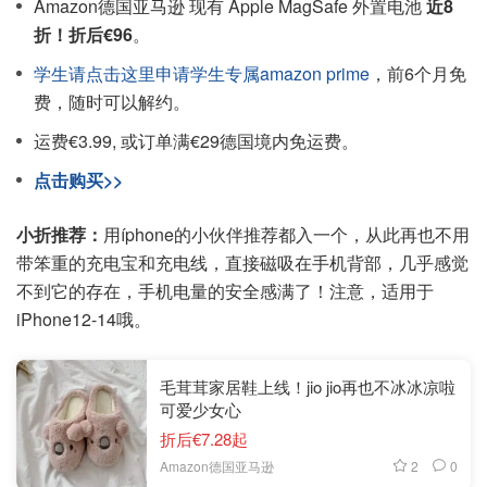
Amazon德国亚马逊 现有 Apple MagSafe 外置电池
近8
折！折后€96
。
学生请点击这里申请学生专属amazon prime
，前6个月免
费，随时可以解约。
运费€3.99, 或订单满€29德国境内免运费。
点击购买>>
小折推荐：
用íphone的小伙伴推荐都入一个，从此再也不用
带笨重的充电宝和充电线，直接磁吸在手机背部，几乎感觉
不到它的存在，手机电量的安全感满了！注意，适用于
iPhone12-14哦。
毛茸茸家居鞋上线！jio jio再也不冰冰凉啦
可爱少女心
折后€7.28起
2
0
Amazon德国亚马逊