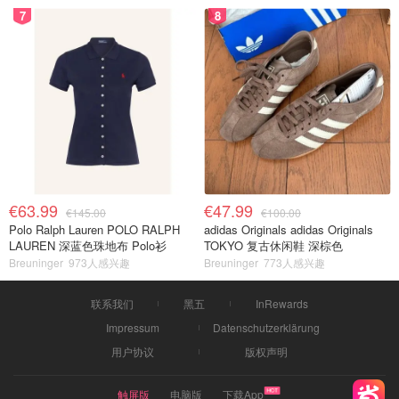
7
8
€63.99
€47.99
€145.00
€100.00
Polo Ralph Lauren POLO RALPH
adidas Originals adidas Originals
LAUREN 深蓝色珠地布 Polo衫
TOKYO 复古休闲鞋 深棕色
Breuninger
973人感兴趣
Breuninger
773人感兴趣
联系我们
黑五
InRewards
Impressum
Datenschutzerklärung
用户协议
版权声明
触屏版
电脑版
下载App