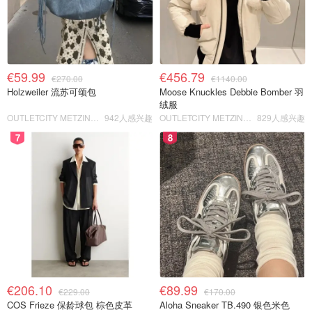
€59.99
€456.79
€270.00
€1140.00
Holzweiler 流苏可颂包
Moose Knuckles Debbie Bomber 羽
绒服
OUTLETCITY METZINGEN
942人感兴趣
OUTLETCITY METZINGEN
829人感兴趣
7
8
€206.10
€89.99
€229.00
€170.00
COS Frieze 保龄球包 棕色皮革
Aloha Sneaker TB.490 银色米色