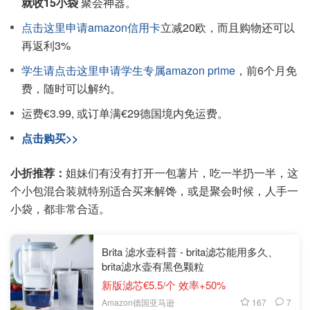
就收15小袋
聚会神器。
点击这里申请amazon信用卡
立减20欧，而且购物还可以
再返利3%
学生请点击这里申请学生专属amazon prime
，前6个月免
费，随时可以解约。
运费€3.99, 或订单满€29德国境内免运费。
点击购买>>
小折推荐：
姐妹们有没有打开一包薯片，吃一半扔一半，这
个小包混合装就特别适合买来解馋，或是聚会时候，人手一
小袋，都非常合适。
Brita 滤水壶科普 - brita滤芯能用多久、
brita滤水壶有黑色颗粒
新版滤芯€5.5/个 效率+50%
167
7
Amazon德国亚马逊