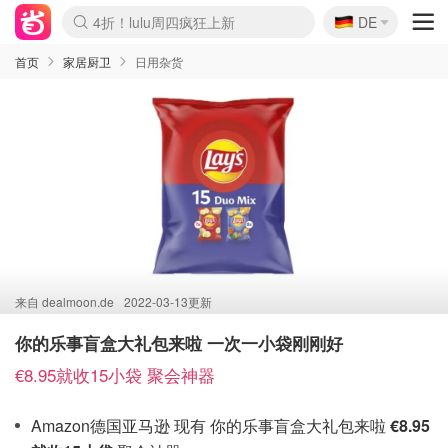
🇩🇪
4折！lulu周四疯狂上新
DE
Boticinal 夏促开抢！
还没结束！&OtherStories大促
Joybuy变相75折 随时失效
速领！Stanley独家85折
疑似霸哥！Camper额外叠85折
Zalando 奥莱闪促！每日更新
Moncler反季囤！5折起+叠9折
Coach Brooklyn仅€192
首页
家居厨卫
日用杂货
来自
dealmoon.de
2022-03-13更新
你的乐事盲盒大礼包来啦 一次一小袋刚刚好
€8.95就收15小袋 聚会神器
Amazon德国亚马逊 现有 你的乐事盲盒大礼包来啦
€8.95