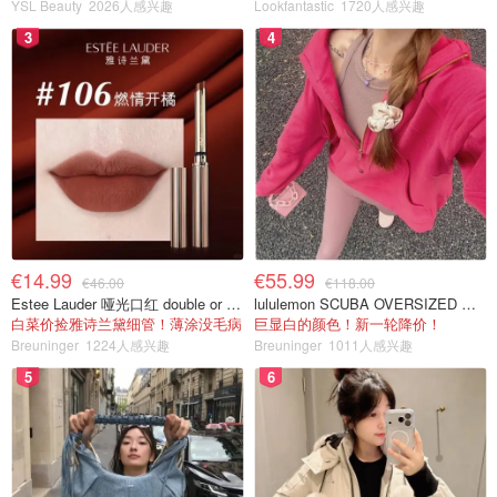
YSL Beauty
2026人感兴趣
Lookfantastic
1720人感兴趣
3
4
€14.99
€55.99
€46.00
€118.00
Estee Lauder 哑光口红 double or nothing色号
lululemon SCUBA OVERSIZED 半拉链卫衣 紫红色
白菜价捡雅诗兰黛细管！薄涂没毛病
巨显白的颜色！新一轮降价！
Breuninger
1224人感兴趣
Breuninger
1011人感兴趣
5
6