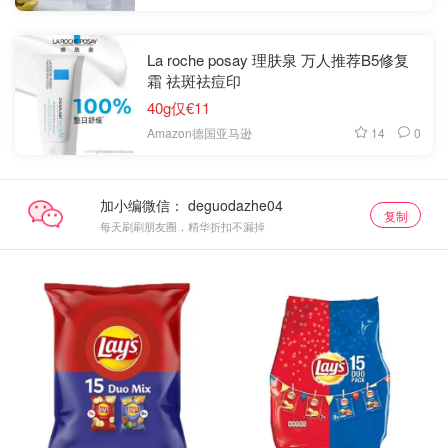
La roche posay 理肤泉 万人推荐B5修复
霜 祛斑祛痘印
40g仅€11
14
0
Amazon德国亚马逊
加小编微信：
复制
每天刷刷朋友圈，精华折扣不漏掉