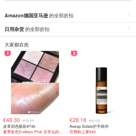
Amazon德国亚马逊
的全部折扣
日用杂货
的全部折扣
大家都在抢
1
2
€48.30
€28.18
€69.00
€40.25
皮革四色眼影#740
Aesop Solais护手精华
夏季新色Endless Pink 非常仙的亮片盘！
官网刚上要€40