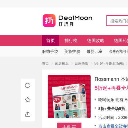
首页
排行榜
德国攻略
德国药
服饰手袋
美妆护肤
母婴儿童
金融/信用
首页
家居厨卫
日用杂货
5折起+再叠全场9折！ 
Rossmann
5折起+再叠全
吃喝玩乐 现有 Ro
8折+叠全场9折
活动时间：2026
点击查看全部海报
去购买