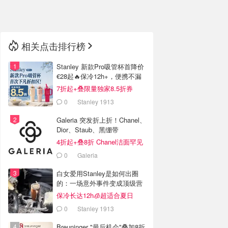
🇳🇿
新西兰
相关点击排行榜
Stanley 新款Pro吸管杯首降价
€28起🔥保冷12h+，便携不漏
水
7折起+叠限量独家8.5折券
0
Stanley 1913
Galeria 突发折上折！Chanel、
Dior、Staub、黑绷带
4折起+叠8折 Chanel洁面罕见
€43
0
Galeria
白女爱用Stanley是如何出圈
的：一场意外事件变成顶级营
销案例
保冷长达12h🧊超适合夏日
0
Stanley 1913
Breuninger "最后机会"叠加8折