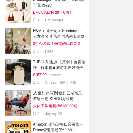
TF细管€23
BROOKLYN 28仅€191
1
Breuninger
H&M x 迪士尼 x Sanderson
三方联名 小熊维尼系列太治愈
8折今晚截！🧸超萌玩偶€12
0
H&M
TUPLUS 途加 【原创中置宽拉
杆】行李箱🧳旅游出差好搭子
€157.99
€209.99
0
Amazon德国亚马逊
从‘坐如针毡’到‘坐如云端’☝️只
差这一把 SIHOO办公椅
人体工学电脑椅€139.99起
0
Joybuy DE
Amazon 亚马逊每日必买榜 -
Drano管道疏通仅€2.58！