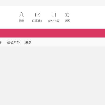
德国
登录
联系我们
APP下载
🇺🇸
美国
🇨🇳
中国
食
运动户外
更多
🇨🇦
加拿大
扫码下载 App
🇬🇧
英国
Download on the
App Store
🇩🇪
德国
Download the
Android App
🇫🇷
法国
🇮🇹
意大利
🇦🇺
澳洲