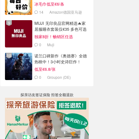
冰毛巾低至€6/条
14
Amazon德国亚马逊
MUJI 无印良品官网精选🔥家
居服睡衣套装仅€35 多色可选
独家8折！畅销区任选
0
Muji
诺兰口碑新作《奥德赛》全德
热映中！3小时史诗巨作！
低至€6.8/张
0
Groupon (DE)
探亲访友签证保险 拒签全额退款