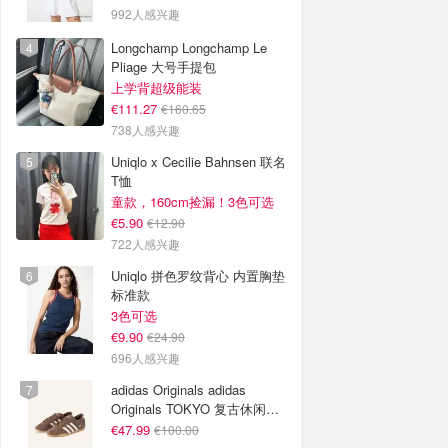
992人感兴趣
Longchamp Longchamp Le
Pliage 大号手提包
上学背超级能装
€111.27
€160.65
738人感兴趣
Uniqlo x Cecilie Bahnsen 联名
T恤
童款，160cm捡漏！3色可选
€5.90
€12.90
722人感兴趣
Uniqlo 拼色罗纹背心 内置胸垫
标准款
3色可选
€9.90
€24.90
696人感兴趣
adidas Originals adidas
Originals TOKYO 复古休闲鞋
深棕色
€47.99
€100.00