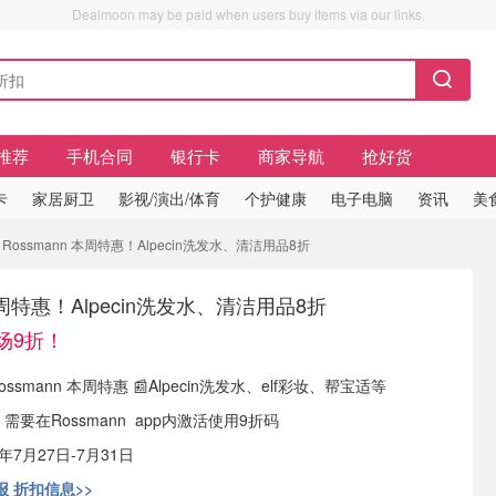
Dealmoon may be paid when users buy items via our links.
推荐
手机合同
银行卡
商家导航
抢好货
卡
家居厨卫
影视/演出/体育
个护健康
电子电脑
资讯
美
Rossmann 本周特惠！Alpecin洗发水、清洁用品8折
 本周特惠！Alpecin洗发水、清洁用品8折
场9折！
ssmann 本周特惠 📰Alpecin洗发水、elf彩妆、帮宝适等
。需要在Rossmann app内激活使用9折码
年7月27日-7月31日
 折扣信息>>