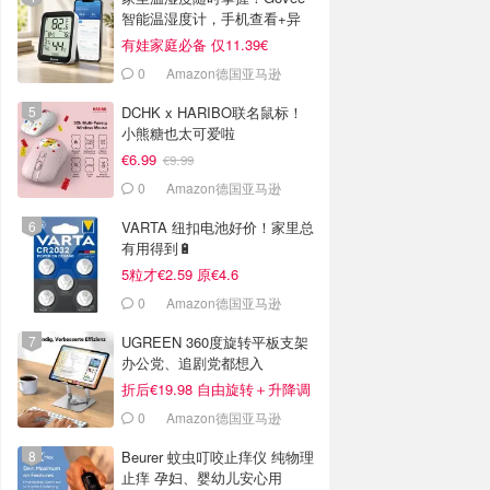
智能温湿度计，手机查看+异
常提醒
有娃家庭必备 仅11.39€
0
Amazon德国亚马逊
DCHK x HARIBO联名鼠标！
小熊糖也太可爱啦
€6.99
€9.99
0
Amazon德国亚马逊
VARTA 纽扣电池好价！家里总
有用得到🔋
5粒才€2.59 原€4.6
0
Amazon德国亚马逊
UGREEN 360度旋转平板支架
办公党、追剧党都想入
折后€19.98 自由旋转＋升降调
节
0
Amazon德国亚马逊
Beurer 蚊虫叮咬止痒仪 纯物理
止痒 孕妇、婴幼儿安心用