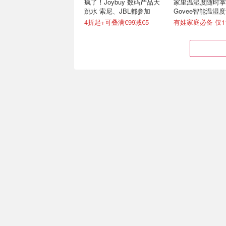
疯了！Joybuy 数码产品大
家里温湿度随时掌
跳水 索尼、JBL都参加
Govee智能温湿
查看+异常提醒
4折起+可叠满€99减€5
有娃家庭必备 仅11
Brennenstuhl 6位排插！⚡
资本家落泪价 🥬A
家里最值得买的“隐形刚需”
Basics 电子产品
仅€6.24 独立开关+儿童防护
7号电池才€0.26/