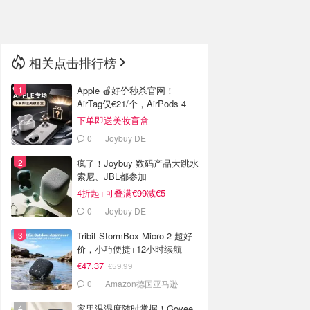
🇳🇿
新西兰
相关点击排行榜
Apple 🍎好价秒杀官网！
AirTag仅€21/个，AirPods 4
€116
下单即送美妆盲盒
0
Joybuy DE
疯了！Joybuy 数码产品大跳水
索尼、JBL都参加
4折起+可叠满€99减€5
0
Joybuy DE
Tribit StormBox Micro 2 超好
价，小巧便捷+12小时续航
€47.37
€59.99
0
Amazon德国亚马逊
家里温湿度随时掌握！Govee