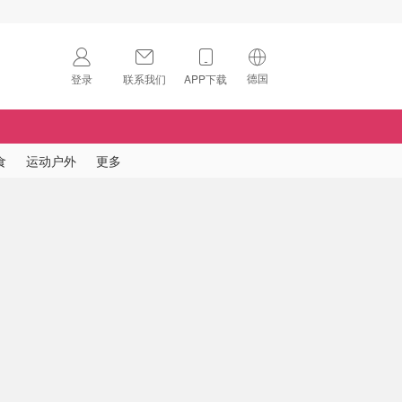
德国
登录
联系我们
APP下载
🇺🇸
美国
🇨🇳
中国
食
运动户外
更多
🇨🇦
加拿大
扫码下载 App
🇬🇧
英国
Download on the
App Store
🇩🇪
德国
Download the
Android App
🇫🇷
法国
🇮🇹
意大利
🇦🇺
澳洲