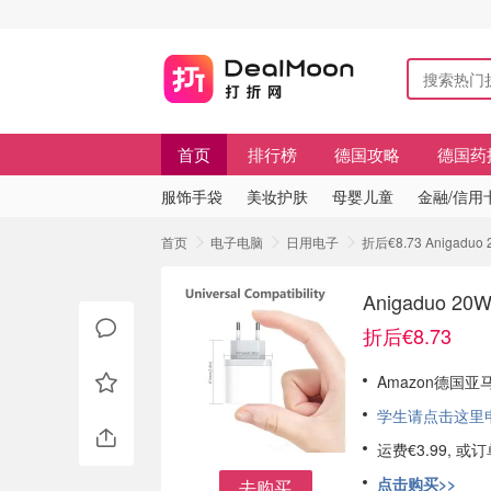
首页
排行榜
德国攻略
德国药
服饰手袋
美妆护肤
母婴儿童
金融/信用
首页
电子电脑
日用电子
折后€8.73 Aniga
Anigaduo
折后€8.73
Amazon德国亚马
学生请点击这里申请
运费€3.99, 
点击购买>>
去购买