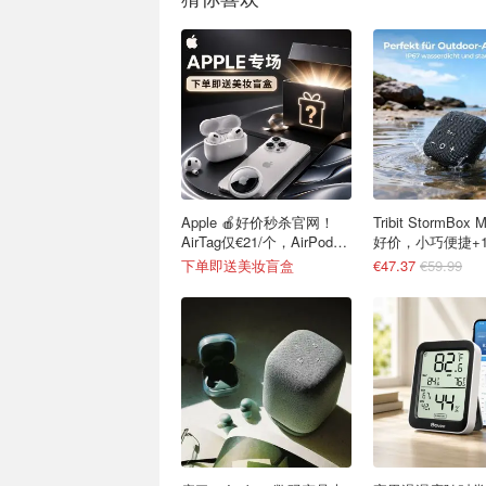
Apple 🍎好价秒杀官网！
Tribit StormBox Micro 2 超
AirTag仅€21/个，AirPods
好价，小巧便捷+
4 €116
航
下单即送美妆盲盒
€47.37
€59.99