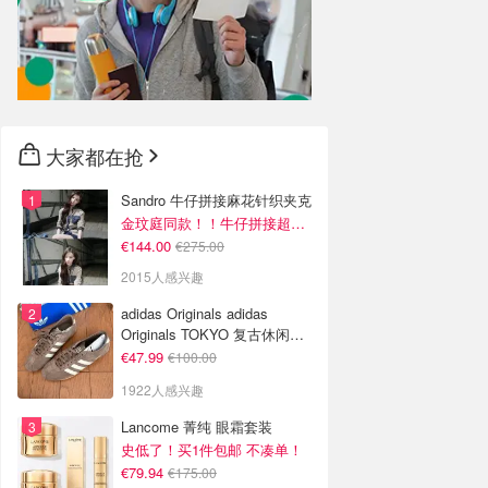
大家都在抢
Sandro 牛仔拼接麻花针织夹克
金玟庭同款！！牛仔拼接超有层次感
€144.00
€275.00
2015人感兴趣
adidas Originals adidas
Originals TOKYO 复古休闲鞋
深棕色
€47.99
€100.00
1922人感兴趣
Lancome 菁纯 眼霜套装
史低了！买1件包邮 不凑单！
€79.94
€175.00