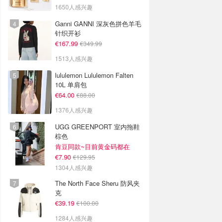
1650人感兴趣
Ganni GANNI 深灰色拼色羊毛
针织开衫
€167.99
€349.99
1513人感兴趣
lululemon Lululemon Falten
10L 单肩包
€64.00
€88.00
1376人感兴趣
UGG GREENPORT 室内拖鞋
棕色
肯豆同款~目前黄金码都在
€7.90
€129.95
1304人感兴趣
The North Face Sheru 防风夹
克
€39.19
€100.00
1284人感兴趣