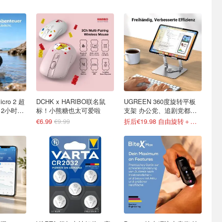
DCHK x HARIBO联名鼠
UGREEN 360度旋转平板
12小时续
标！小熊糖也太可爱啦
支架 办公党、追剧党都想
入
€6.99
€9.99
折后€19.98 自由旋转＋升降调节