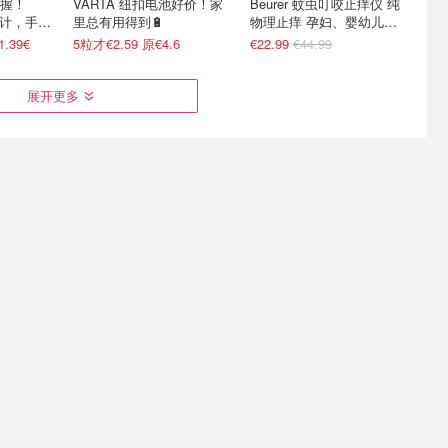
握！
VARTA 纽扣电池好价！家
Beurer 蚊虫叮咬止痒仪 纯
度计，手机
里总有用得到🔋
物理止痒 孕妇、婴幼儿安
心用
.39€
5粒才€2.59 原€4.6
€22.99
€44.99
展开更多
mazon
11英寸Android 16平板仅
摄影党必备！SanDisk
捡漏
€79.99！追剧学习一步到位
Extreme高速移动硬盘会员
日神价！
节！
大屏幕长续航
直降€67！拷片党闭眼冲