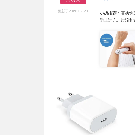
去购买
更新于2022-07-20
小折推荐：
替换快
防止过充、过流和