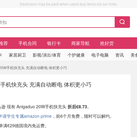
Dealmoon may be paid when users buy items via our links.
推荐
手机合同
银行卡
商家导航
抢好货
卡
家居厨卫
影视/演出/体育
个护健康
电子电脑
资讯
美
duo 20W手机快充头 充满自动断电 体积更小巧
 20W手机快充头 充满自动断电 体积更小巧
逊 现有 Anigaduo 20W手机快充头
折后€8.73
。
学生专属amazon prime
，前6个月免费，随时可以解约。
或订单满€29德国境内免运费。