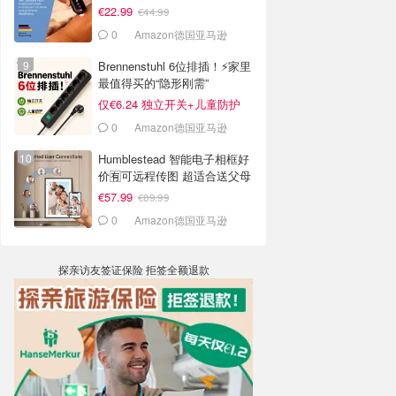
€22.99
€44.99
0
Amazon德国亚马逊
Brennenstuhl 6位排插！⚡家里
最值得买的“隐形刚需”
仅€6.24 独立开关+儿童防护
0
Amazon德国亚马逊
Humblestead 智能电子相框好
价🈶可远程传图 超适合送父母
€57.99
€89.99
0
Amazon德国亚马逊
探亲访友签证保险 拒签全额退款