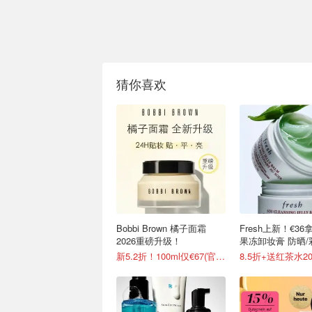
猜你喜欢
Bobbi Brown 橘子面霜
Fresh上新！€3
2026重磅升级！
果冻卸妆膏 防晒
卸
新5.2折！100ml仅€67(官€127)
8.5折+送红茶水2