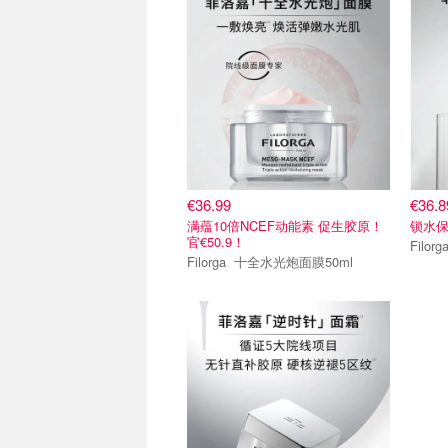
€36.99
€36.8
满蕴10倍NCEF动能素 促生胶原！
锁水保
官€50.9！
Filorga 十全水光炮面膜50ml