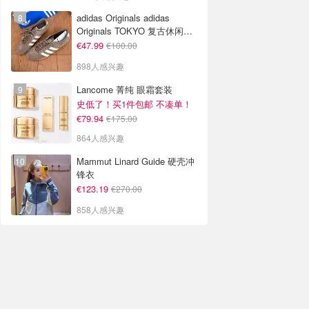
adidas Originals adidas
Originals TOKYO 复古休闲鞋
深棕色
€47.99
€100.00
898人感兴趣
Lancome 菁纯 眼霜套装
史低了！买1件包邮 不凑单！
€79.94
€175.00
864人感兴趣
Mammut Linard Guide 硬壳冲
锋衣
€123.19
€270.00
858人感兴趣