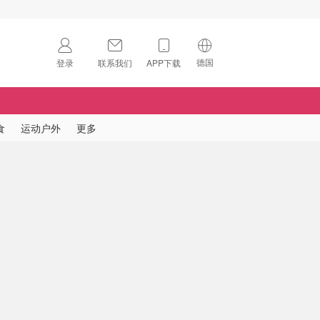
德国
登录
联系我们
APP下载
🇺🇸
美国
🇨🇳
中国
食
运动户外
更多
🇨🇦
加拿大
扫码下载 App
🇬🇧
英国
Download on the
App Store
🇩🇪
德国
Download the
Android App
🇫🇷
法国
🇮🇹
意大利
🇦🇺
澳洲