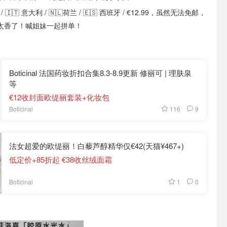
/ 🇮🇹 意大利 / 🇳🇱荷兰 / 🇪🇸 西班牙 / €12.99，虽然无法免邮，
太香了！喊姐妹一起拼单！
Boticinal 法国药妆折扣合集8.3-8.9更新 修丽可 | 理肤泉
等
€12收封面欧缇丽套装+化妆包
116
9
Boticinal
法女超爱的欧缇丽！白藜芦醇精华仅€42(天猫¥467+)
低定价+85折起 €38收丝绒面霜
1
0
Boticinal