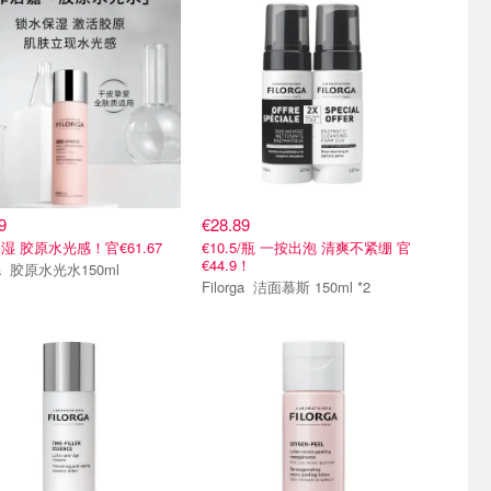
9
€28.89
湿 胶原水光感！官€61.67
€10.5/瓶 一按出泡 清爽不紧绷 官
€44.9！
Filorga 胶原水光水150ml
Filorga 洁面慕斯 150ml *2