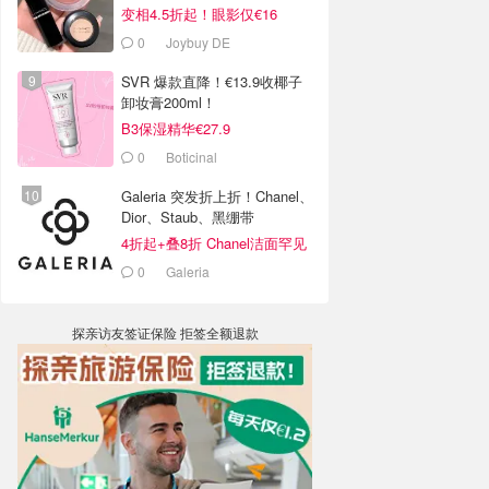
变相4.5折起！眼影仅€16
0
Joybuy DE
SVR 爆款直降！€13.9收椰子
卸妆膏200ml！
B3保湿精华€27.9
0
Boticinal
Galeria 突发折上折！Chanel、
Dior、Staub、黑绷带
4折起+叠8折 Chanel洁面罕见
€43
0
Galeria
探亲访友签证保险 拒签全额退款