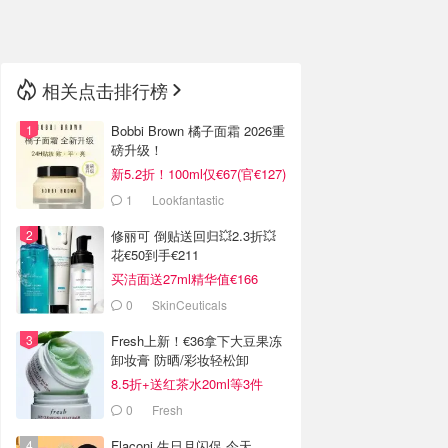
🇳🇿
新西兰
相关点击排行榜
Bobbi Brown 橘子面霜 2026重
磅升级！
新5.2折！100ml仅€67(官€127)
1
Lookfantastic
修丽可 倒贴送回归💥2.3折💥
花€50到手€211
买洁面送27ml精华值€166
0
SkinCeuticals
Fresh上新！€36拿下大豆果冻
卸妆膏 防晒/彩妆轻松卸
8.5折+送红茶水20ml等3件
0
Fresh
Flaconi 生日月闪促 今天