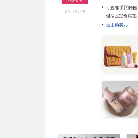
去购买
可直邮 🇩🇪德国 
更新于05-19
但法区定价实在
点击购买>>