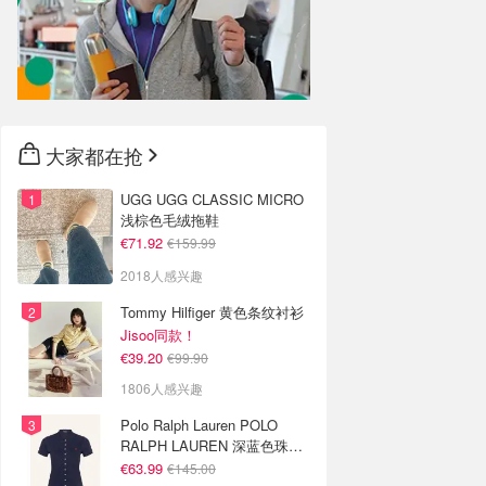
大家都在抢
UGG UGG CLASSIC MICRO
浅棕色毛绒拖鞋
€71.92
€159.99
2018人感兴趣
Tommy Hilfiger 黄色条纹衬衫
Jisoo同款！
€39.20
€99.90
1806人感兴趣
Polo Ralph Lauren POLO
RALPH LAUREN 深蓝色珠地
布 Polo衫
€63.99
€145.00