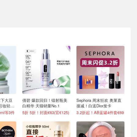
6拿下大豆
倩碧 爆款回归！镭射瓶美
Sephora 周末狂欢 奥莱直
/彩妆轻松
白精华 天猫销量No.1
接减！白送Dior发卡
0ml等3件
5折 5折！封面€63(官€125)
3.2折起！AB蓝罐4件套€69