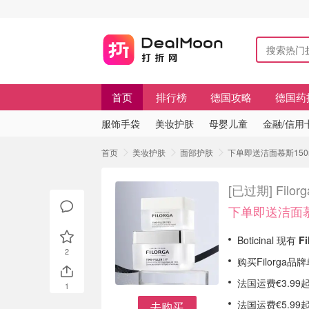
首页
排行榜
德国攻略
德国药
服饰手袋
美妆护肤
母婴儿童
金融/信用
首页
美妆护肤
面部护肤
下单即送洁面慕斯150ml
[已过期]
Fil
下单即送洁面慕
Boticinal 现有
F
2
购买Filorga
法国运费€3.99起
1
法国运费€5.9
去购买