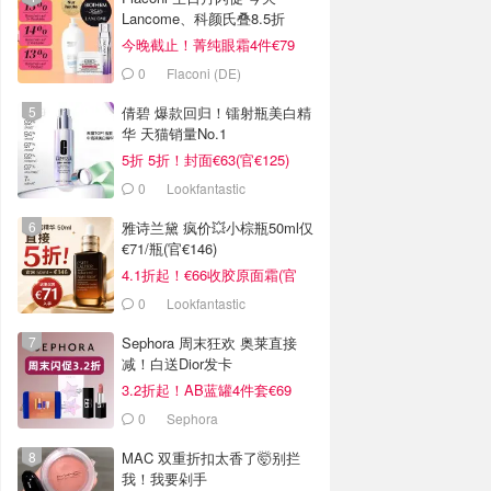
Lancome、科颜氏叠8.5折
今晚截止！菁纯眼霜4件€79
0
Flaconi (DE)
倩碧 爆款回归！镭射瓶美白精
华 天猫销量No.1
5折 5折！封面€63(官€125)
0
Lookfantastic
雅诗兰黛 疯价💥小棕瓶50ml仅
€71/瓶(官€146)
4.1折起！€66收胶原面霜(官
€135)
0
Lookfantastic
Sephora 周末狂欢 奥莱直接
减！白送Dior发卡
3.2折起！AB蓝罐4件套€69
0
Sephora
MAC 双重折扣太香了🤯别拦
我！我要剁手