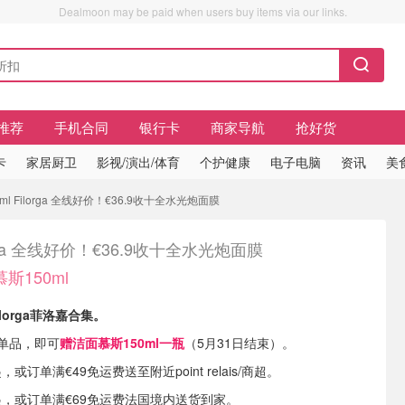
Dealmoon may be paid when users buy items via our links.
推荐
手机合同
银行卡
商家导航
抢好货
卡
家居厨卫
影视/演出/体育
个护健康
电子电脑
资讯
美
 Filorga 全线好价！€36.9收十全水光炮面膜
orga 全线好价！€36.9收十全水光炮面膜
斯150ml
ilorga菲洛嘉合集。
品牌单品，即可
赠洁面慕斯150ml一瓶
（5月31日结束）。
，或订单满€49免运费送至附近point relais/商超。
9起，或订单满€69免运费法国境内送货到家。