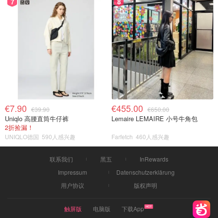
7
8
€7.90
€455.00
€39.90
€650.00
Uniqlo 高腰直筒牛仔裤
Lemaire LEMAIRE 小号牛角包
2折捡漏！
UNIQLO德国
590人感兴趣
Farfetch
460人感兴趣
联系我们
黑五
InRewards
Impressum
Datenschutzerklärung
用户协议
版权声明
触屏版
电脑版
下载App