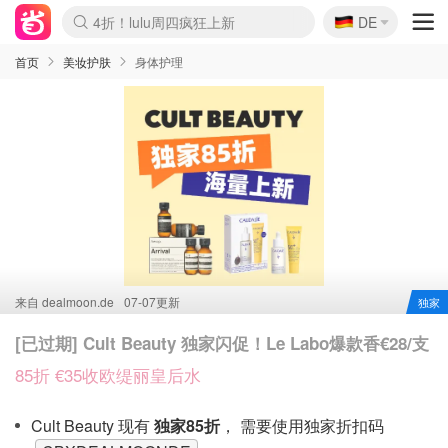
🇩🇪
4折！lulu周四疯狂上新
DE
Boticinal 夏促开抢！
还没结束！&OtherStories大促
Joybuy变相75折 随时失效
速领！Stanley独家85折
疑似霸哥！Camper额外叠85折
Zalando 奥莱闪促！每日更新
Moncler反季囤！5折起+叠9折
Coach Brooklyn仅€192
首页
美妆护肤
身体护理
来自
dealmoon.de
07-07更新
独家
[已过期] Cult Beauty 独家闪促！Le Labo爆款香€28/支
85折 €35收欧缇丽皇后水
Cult Beauty 现有
独家
85折
， 需要使用独家折扣码