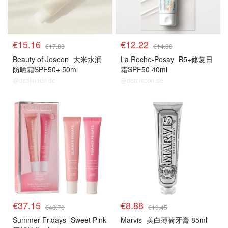
€15.16
€12.22
€17.83
€14.38
Beauty of Joseon
大米水润
La Roche-Posay
B5+修复日
防晒霜SPF50+ 50ml
霜SPF50 40ml
@dealmoon.de
@dealmoon.de
€37.15
€8.88
€43.70
€10.45
Summer Fridays
Sweet Pink
Marvis
美白薄荷牙膏 85ml