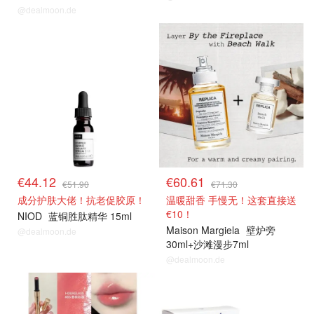
@dealmoon.de
€44.12
€60.61
€51.90
€71.30
成分护肤大佬！抗老促胶原！
温暖甜香 手慢无！这套直接送
€10！
NIOD
蓝铜胜肽精华 15ml
Maison Margiela
壁炉旁
@dealmoon.de
30ml+沙滩漫步7ml
@dealmoon.de