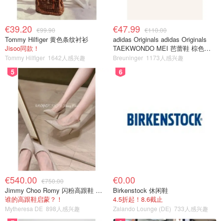
€39.20
€47.99
€99.90
€110.00
Tommy Hilfiger 黄色条纹衬衫
adidas Originals adidas Originals
Jisoo同款！
TAEKWONDO MEI 芭蕾鞋 棕色米
色
Tommy Hilfiger
1642人感兴趣
Breuninger
1173人感兴趣
5
6
€540.00
€0.00
€750.00
Jimmy Choo Romy 闪粉高跟鞋 米金色
Birkenstock 休闲鞋
谁的高跟鞋启蒙？！
4.5折起！8.6截止
Mytheresa DE
898人感兴趣
Zalando Lounge (DE)
733人感兴趣