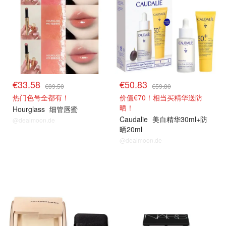
€33.58
€50.83
€39.50
€59.80
热门色号全都有！
价值€70！相当买精华送防
晒！
Hourglass
细管唇蜜
Caudalie
美白精华30ml+防
@dealmoon.de
晒20ml
@dealmoon.de