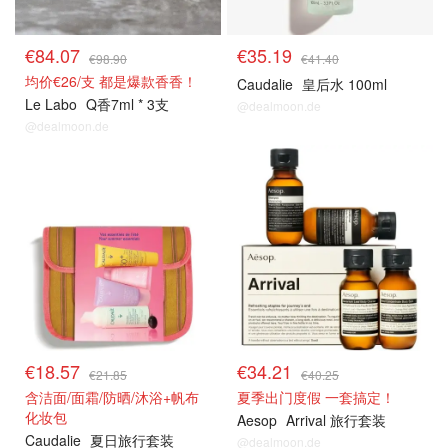
€84.07
€35.19
€98.90
€41.40
均价€26/支 都是爆款香香！
Caudalie
皇后水 100ml
Le Labo
Q香7ml * 3支
@dealmoon.de
@dealmoon.de
€18.57
€34.21
€21.85
€40.25
含洁面/面霜/防晒/沐浴+帆布
夏季出门度假 一套搞定！
化妆包
Aesop
Arrival 旅行套装
Caudalie
夏日旅行套装
@dealmoon.de