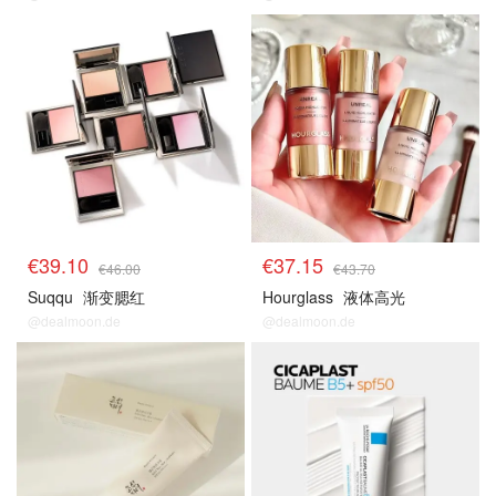
€39.10
€37.15
€46.00
€43.70
Suqqu
渐变腮红
Hourglass
液体高光
@dealmoon.de
@dealmoon.de