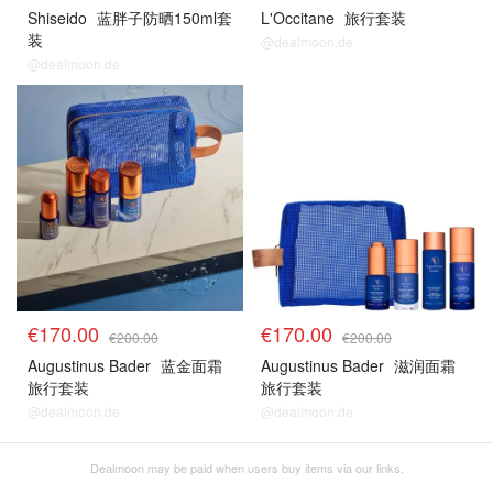
Shiseido
蓝胖子防晒150ml套
L'Occitane
旅行套装
装
@dealmoon.de
@dealmoon.de
€170.00
€170.00
€200.00
€200.00
Augustinus Bader
蓝金面霜
Augustinus Bader
滋润面霜
旅行套装
旅行套装
@dealmoon.de
@dealmoon.de
Dealmoon may be paid when users buy items via our links.