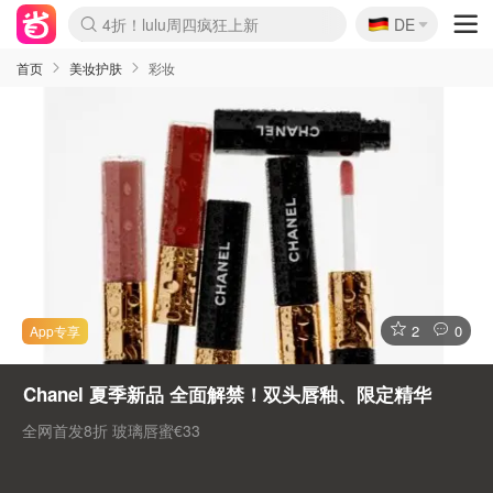
🇩🇪
4折！lulu周四疯狂上新
DE
Boticinal 夏促开抢！
还没结束！&OtherStories大促
Joybuy变相75折 随时失效
速领！Stanley独家85折
疑似霸哥！Camper额外叠85折
Zalando 奥莱闪促！每日更新
Moncler反季囤！5折起+叠9折
Coach Brooklyn仅€192
首页
美妆护肤
彩妆
2
0
Chanel 夏季新品 全面解禁！双头唇釉、限定精华
全网首发8折 玻璃唇蜜€33