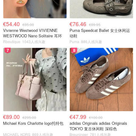
€54.40
€76.46
€85.00
€89.95
Vivienne Westwood VIVIENNE
Puma Speedcat Ballet 女士休闲运
WESTWOOD Nano Solitaire 耳环
动鞋
Rboutique
1043人感兴趣
Puma
886人感兴趣
7
8
€89.00
€47.99
€295.00
€100.00
Michael Kors Charlotte logo托特包
adidas Originals adidas Originals
TOKYO 复古休闲鞋 深棕色
MICHAEL KORS
869人感兴趣
Breuninger
781人感兴趣