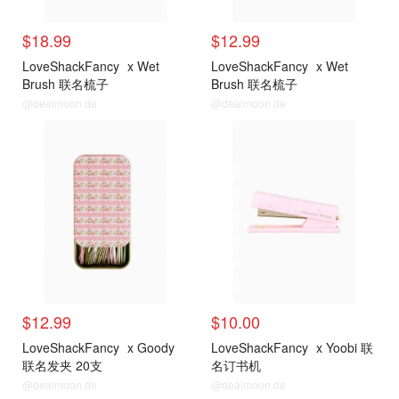
$18.99
$12.99
LoveShackFancy
x Wet
LoveShackFancy
x Wet
Brush 联名梳子
Brush 联名梳子
@dealmoon.de
@dealmoon.de
$12.99
$10.00
LoveShackFancy
x Goody
LoveShackFancy
x Yoobi 联
联名发夹 20支
名订书机
@dealmoon.de
@dealmoon.de