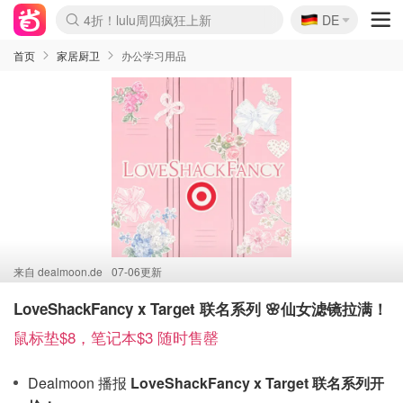
🇩🇪
4折！lulu周四疯狂上新
DE
Boticinal 夏促开抢！
还没结束！&OtherStories大促
Joybuy变相75折 随时失效
速领！Stanley独家85折
疑似霸哥！Camper额外叠85折
Zalando 奥莱闪促！每日更新
Moncler反季囤！5折起+叠9折
Coach Brooklyn仅€192
首页
家居厨卫
办公学习用品
来自
dealmoon.de
07-06更新
LoveShackFancy x Target 联名系列 🌸仙女滤镜拉满！
鼠标垫$8，笔记本$3 随时售罄
Dealmoon 播报
LoveShackFancy x Target 联名系列开