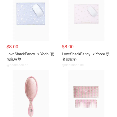
$8.00
$8.00
LoveShackFancy
x Yoobi 联
LoveShackFancy
x Yoobi 联
名鼠标垫
名鼠标垫
@dealmoon.de
@dealmoon.de