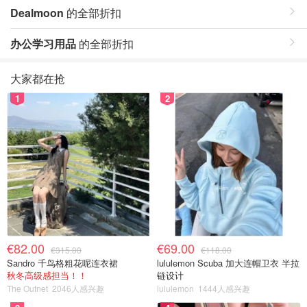
Dealmoon
的全部折扣
办公学习用品
的全部折扣
大家都在抢
1
2
€82.00
€69.00
€315.00
€118.00
Sandro 千鸟格粗花呢连衣裙
lululemon Scuba 加大连帽卫衣 半拉
秋冬高级感担当！！
链设计
The Outnet
2046人感兴趣
lululemon
1444人感兴趣