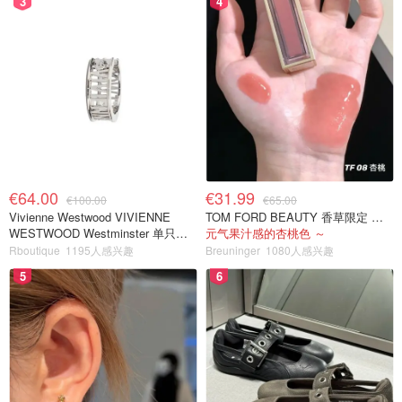
3
4
€64.00
€31.99
€100.00
€65.00
Vivienne Westwood VIVIENNE
TOM FORD BEAUTY 香草限定 镜面唇蜜 #08INHIBITION
WESTWOOD Westminster 单只耳
元气果汁感的杏桃色 ～
环
Rboutique
1195人感兴趣
Breuninger
1080人感兴趣
5
6