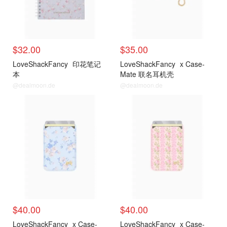
$32.00
$35.00
LoveShackFancy
印花笔记
LoveShackFancy
x Case-
本
Mate 联名耳机壳
@dealmoon.de
@dealmoon.de
$40.00
$40.00
LoveShackFancy
x Case-
LoveShackFancy
x Case-