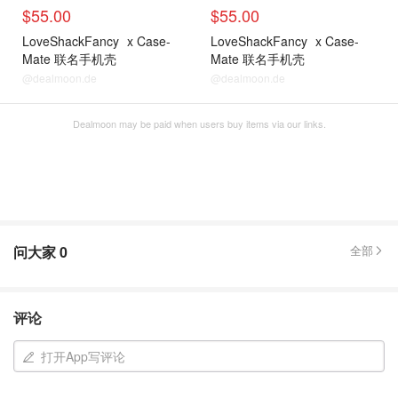
$55.00
$55.00
LoveShackFancy
x Case-
LoveShackFancy
x Case-
Mate 联名手机壳
Mate 联名手机壳
@dealmoon.de
@dealmoon.de
Dealmoon may be paid when users buy items via our links.
问大家
0
全部
评论
打开App写评论