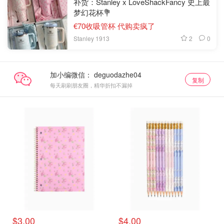
补货：Stanley x LoveShackFancy 史上最
梦幻花杯💐
€70收吸管杯 代购卖疯了
2
0
Stanley 1913
加小编微信：
复制
每天刷刷朋友圈，精华折扣不漏掉
$3.00
$4.00