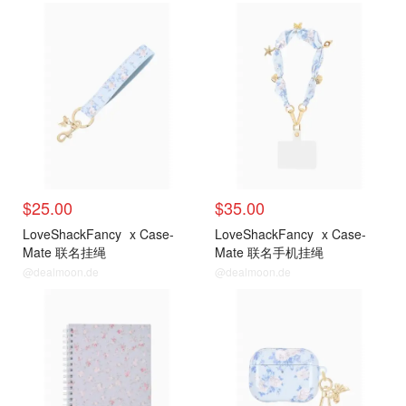
$25.00
$35.00
LoveShackFancy
x Case-
LoveShackFancy
x Case-
Mate 联名挂绳
Mate 联名手机挂绳
@dealmoon.de
@dealmoon.de