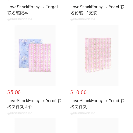
LoveShackFancy
x Target
LoveShackFancy
x Yoobi 联
联名笔记本
名铅笔 12支装
@dealmoon.de
@dealmoon.de
$5.00
$10.00
LoveShackFancy
x Yoobi 联
LoveShackFancy
x Yoobi 联
名文件夹 2个
名文件夹
@dealmoon.de
@dealmoon.de