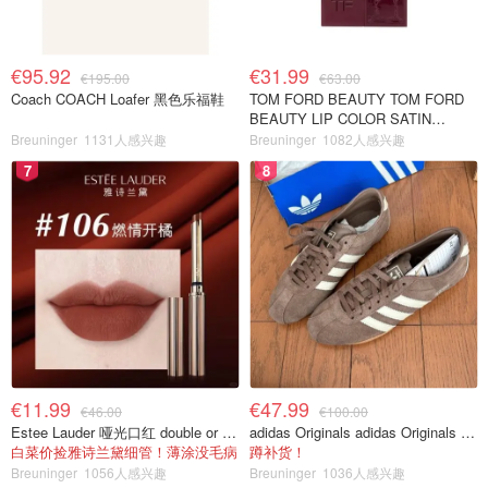
€95.92
€31.99
€195.00
€63.00
Coach COACH Loafer 黑色乐福鞋
TOM FORD BEAUTY TOM FORD
BEAUTY LIP COLOR SATIN
MATTE 裸玫瑰口红
Breuninger
1131人感兴趣
Breuninger
1082人感兴趣
7
8
€11.99
€47.99
€46.00
€100.00
Estee Lauder 哑光口红 double or nothing色号
adidas Originals adidas Originals TOKYO 复古休闲鞋 深棕色
白菜价捡雅诗兰黛细管！薄涂没毛病
蹲补货！
Breuninger
1056人感兴趣
Breuninger
1036人感兴趣