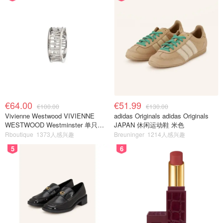
€64.00
€51.99
€100.00
€130.00
Vivienne Westwood VIVIENNE
adidas Originals adidas Originals
WESTWOOD Westminster 单只耳
JAPAN 休闲运动鞋 米色
环
Rboutique
1373人感兴趣
Breuninger
1214人感兴趣
5
6