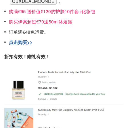
CBXDEALMOONDE
。
购满€95 送价值€120的护肤10件套+化妆包
购买伊索超过€70送50ml沐浴露
订单满€48免运费。
点击购买>>
折扣有效！赠礼有效！