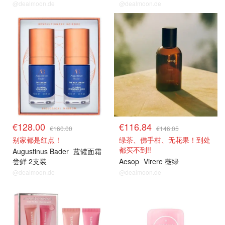
@dealmoon.de
@dealmoon.de
€128.00
€116.84
€160.00
€146.05
别家都是红点！
绿茶、佛手柑、无花果！到处
都买不到!!
Augustinus Bader
蓝罐面霜
尝鲜 2支装
Aesop
Virere 薇绿
@dealmoon.de
@dealmoon.de