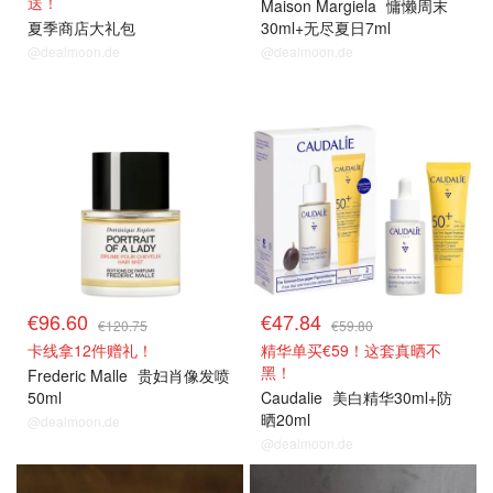
送！
Maison Margiela
慵懒周末
夏季商店大礼包
30ml+无尽夏日7ml
@dealmoon.de
@dealmoon.de
€96.60
€47.84
€120.75
€59.80
卡线拿12件赠礼！
精华单买€59！这套真晒不
黑！
Frederic Malle
贵妇肖像发喷
50ml
Caudalie
美白精华30ml+防
晒20ml
@dealmoon.de
@dealmoon.de