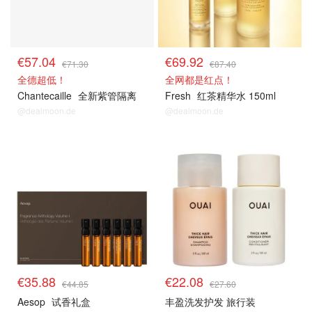
€57.04
€69.92
€71.30
€87.40
全德超低！
全网都是红点！
Chantecaille
全新紫管隔离
Fresh
红茶精华水 150ml
@dealmoon.de
@dealmoon.de
€35.88
€22.08
€44.85
€27.60
Aesop
试香礼盒
丰盈洗发护发 旅行装