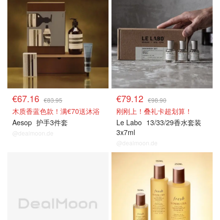
€67.16
€79.12
€83.95
€98.90
木质香蓝色款！满€70送沐浴
刚刚上！叠礼卡超划算！
Aesop
护手3件套
Le Labo
13/33/29香水套装
3x7ml
@dealmoon.de
@dealmoon.de