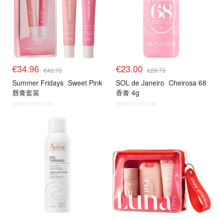
€34.96
€23.00
€43.70
€28.75
Summer Fridays
Sweet Pink
SOL de Janeiro
Cheirosa 68
唇膏套装
香膏 4g
@dealmoon.de
@dealmoon.de