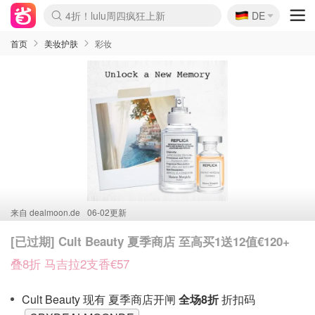
🇩🇪
4折！lulu周四疯狂上新
DE
Boticinal 夏促开抢！
还没结束！&OtherStories大促
Joybuy变相75折 随时失效
速领！Stanley独家85折
疑似霸哥！Camper额外叠85折
Zalando 奥莱闪促！每日更新
Moncler反季囤！5折起+叠9折
Coach Brooklyn仅€192
首页
美妆护肤
彩妆
来自
dealmoon.de
06-02更新
[已过期] Cult Beauty 夏季商店 至高买1送12值€120+
叠8折 马吉拉2支香€57
Cult Beauty 现有 夏季商店开闸
全场8折
折扣码