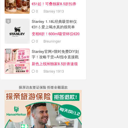
€51起！可叠独家8.5折扣券
0
Stanley 1913
Stanley 1.18L经典吸管杯仅
€31💧爱上喝水真的很简单
变相6折！600ml吸管杯仅€20
0
Breuninger
Stanley官网⚡️限时免费DIY刻
字！攻略干货+AI指令直接戳
新色上线🆓独家8.5折劵速领
0
Stanley 1913
探亲访友签证保险 拒签全额退款