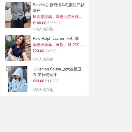
Sandro 拼接府绸羊毛混纺开衫
灰色
层次感拉满，灰色百搭不挑人~
€166.00
€265.00
558人感兴趣
Polo Ralph Lauren 小马T恤
金色小马标，童款，18-20Y捡漏！
£23.00
£45.00
491人感兴趣
lululemon Scuba 加大连帽卫
衣 半拉链设计
€69.00
€118.00
460人感兴趣