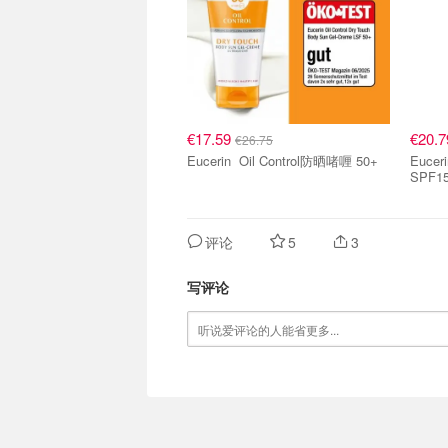
€17.59
€20.
€26.75
Eucerin Oil Control防晒啫喱 50+
Eucerin Hyaluron-Fi
SPF1
评论
5
3
写评论