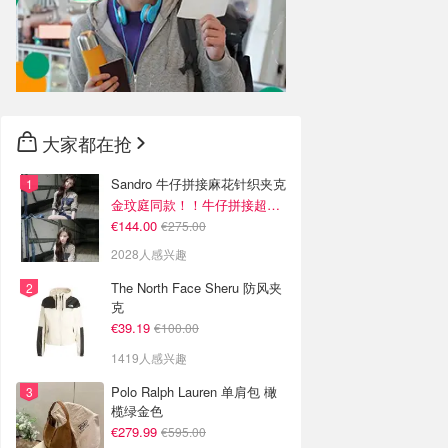
大家都在抢
Sandro 牛仔拼接麻花针织夹克
金玟庭同款！！牛仔拼接超有层次感
€144.00
€275.00
2028人感兴趣
The North Face Sheru 防风夹
克
€39.19
€100.00
1419人感兴趣
Polo Ralph Lauren 单肩包 橄
榄绿金色
€279.99
€595.00