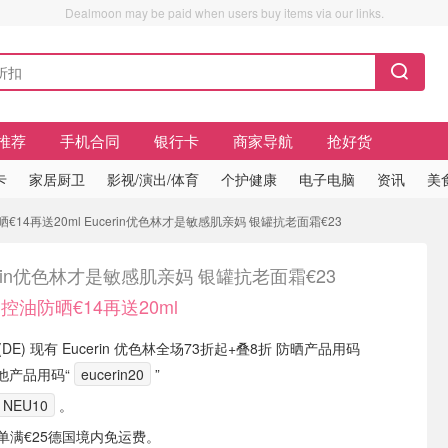
Dealmoon may be paid when users buy items via our links.
推荐
手机合同
银行卡
商家导航
抢好货
卡
家居厨卫
影视/演出/体育
个护健康
电子电脑
资讯
美
晒€14再送20ml Eucerin优色林才是敏感肌亲妈 银罐抗老面霜€23
erin优色林才是敏感肌亲妈 银罐抗老面霜€23
 控油防晒€14再送20ml
ke (DE) 现有 Eucerin 优色林全场73折起+叠8折 防晒产品用码
他产品用码“
eucerin20
”
NEU10
。
或订单满€25德国境内免运费。