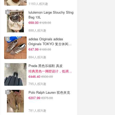
1160人感兴趣
lululemon Large Slouchy Sling
Bag 13L
€69.00
€128.00
888人感兴趣
adidas Originals adidas
Originals TOKYO 复古休闲鞋
深棕色
€47.99
€100.00
884人感兴趣
Prada 黑色乐福鞋 真皮
经典黑色一脚蹬设计，低调百搭又高级
€446.40
€930.00
795人感兴趣
Polo Ralph Lauren 驼色夹克
€207.99
€375.00
781人感兴趣