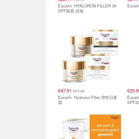
Eucerin HYALURON-FILLER 30
SPF面霜 抗皱
€47.91
€23.
€81.40
Eucerin Hyaluron-Filler 弹性日夜
Eucerin Hyaluron-Fi
霜
SPF2