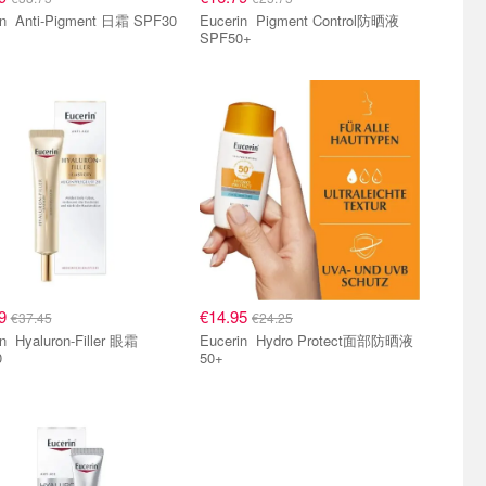
Eucerin Anti-Pigment 日霜 SPF30
Eucerin Pigment Control防晒液
SPF50+
99
€14.95
€37.45
€24.25
ller 眼霜
Eucerin Hydro Protect面部防晒液
0
50+