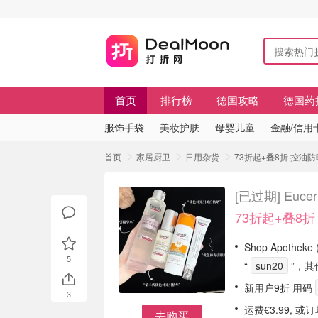
首页
排行榜
德国攻略
德国药
服饰手袋
美妆护肤
母婴儿童
金融/信用
首页
家居厨卫
日用杂货
73折起+叠8折 控油防
[已过期]
Euc
73折起+叠8折
Shop Apothe
5
“
sun20
”，其
新用户9折 用码
3
运费€3.99, 
去购买