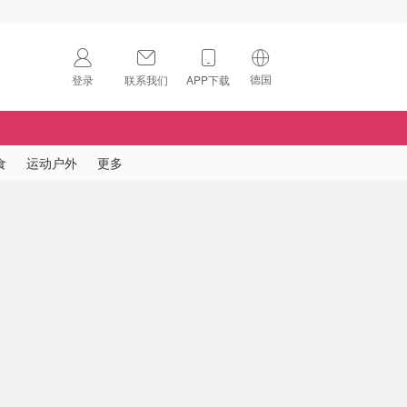
德国
登录
联系我们
APP下载
🇺🇸
美国
🇨🇳
中国
食
运动户外
更多
🇨🇦
加拿大
扫码下载 App
🇬🇧
英国
Download on the
App Store
🇩🇪
德国
Download the
Android App
🇫🇷
法国
🇮🇹
意大利
🇦🇺
澳洲