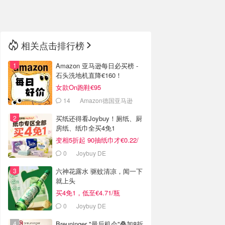
🇳🇿
新西兰
相关点击排行榜
Amazon 亚马逊每日必买榜 -
石头洗地机直降€160！
女款On跑鞋€95
14
Amazon德国亚马逊
买纸还得看Joybuy！厕纸、厨
房纸、纸巾全买4免1
变相5折起 90抽纸巾才€0.22/
包
0
Joybuy DE
六神花露水 驱蚊清凉，闻一下
就上头
买4免1，低至€4.71/瓶
0
Joybuy DE
Breuninger "最后机会"叠加8折