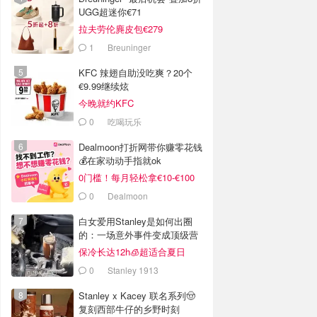
UGG超迷你€71
拉夫劳伦麂皮包€279
1
Breuninger
KFC 辣翅自助没吃爽？20个
€9.99继续炫
今晚就约KFC
0
吃喝玩乐
Dealmoon打折网带你赚零花钱
💰在家动动手指就ok
0门槛！每月轻松拿€10-€100
0
Dealmoon
白女爱用Stanley是如何出圈
的：一场意外事件变成顶级营
销案例
保冷长达12h🧊超适合夏日
0
Stanley 1913
Stanley x Kacey 联名系列🤠
复刻西部牛仔的乡野时刻