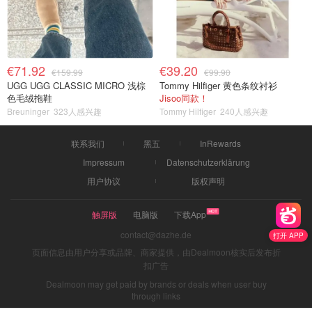
€71.92
€39.20
€159.99
€99.90
UGG UGG CLASSIC MICRO 浅棕
Tommy Hilfiger 黄色条纹衬衫
色毛绒拖鞋
Jisoo同款！
Breuninger
323人感兴趣
Tommy Hilfiger
240人感兴趣
联系我们
黑五
InRewards
Impressum
Datenschutzerklärung
用户协议
版权声明
触屏版
电脑版
下载App
contact@dazhe.de
打开 APP
页面信息由用户分享或品牌、商家提供，由Dealmoon核实后发布折
扣广告
Dealmoon may get paid by brands or deals when user buy
through links