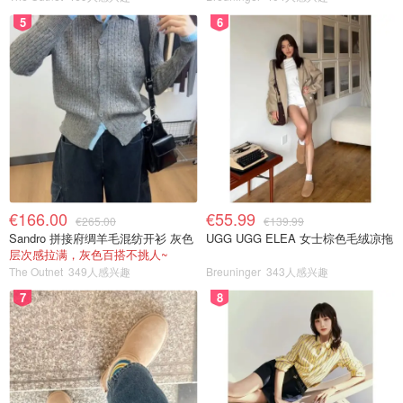
5
6
€166.00
€55.99
€265.00
€139.99
Sandro 拼接府绸羊毛混纺开衫 灰色
UGG UGG ELEA 女士棕色毛绒凉拖
层次感拉满，灰色百搭不挑人~
The Outnet
349人感兴趣
Breuninger
343人感兴趣
7
8