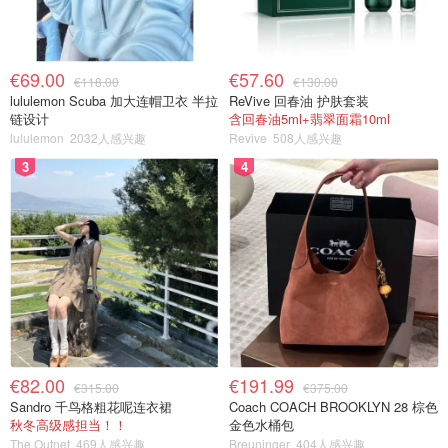
€69.00
€57.60
€118.00
€130.00
lululemon Scuba 加大连帽卫衣 半拉
ReVive 回春油 护肤套装
链设计
含回春油5ml+翡翠面霜10ml
lululemon
2032人感兴趣
Revive
508人感兴趣
3
4
€82.00
€191.99
€315.00
€375.00
Sandro 千鸟格粗花呢连衣裙
Coach COACH BROOKLYN 28 棕色
秋冬高级感担当！！
金色水桶包
The Outnet
469人感兴趣
Breuninger
404人感兴趣