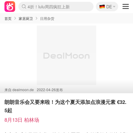
🇩🇪
4折！lulu周四疯狂上新
DE
Boticinal 夏促开抢！
还没结束！&OtherStories大促
Joybuy变相75折 随时失效
速领！Stanley独家85折
疑似霸哥！Camper额外叠85折
Zalando 奥莱闪促！每日更新
Moncler反季囤！5折起+叠9折
Coach Brooklyn仅€192
首页
家居厨卫
日用杂货
来自
dealmoon.de
2022-04-26发布
朗朗音乐会又要来啦！为这个夏天添加点浪漫元素 €32.
5起
8月13日 柏林场