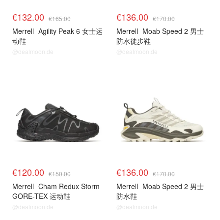
€132.00
€136.00
€165.00
€170.00
Merrell
Agility Peak 6 女士运
Merrell
Moab Speed 2 男士
动鞋
防水徒步鞋
@dealmoon.de
@dealmoon.de
€120.00
€136.00
€150.00
€170.00
Merrell
Cham Redux Storm
Merrell
Moab Speed 2 男士
GORE-TEX 运动鞋
防水鞋
@dealmoon.de
@dealmoon.de