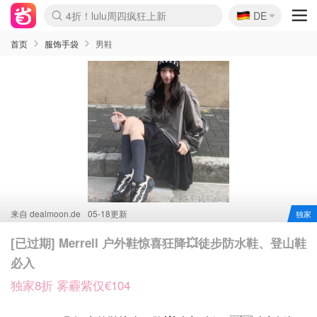
🇩🇪
4折！lulu周四疯狂上新
DE
Boticinal 夏促开抢！
还没结束！&OtherStories大促
Joybuy变相75折 随时失效
速领！Stanley独家85折
疑似霸哥！Camper额外叠85折
Zalando 奥莱闪促！每日更新
Moncler反季囤！5折起+叠9折
Coach Brooklyn仅€192
首页
服饰手袋
男鞋
来自
dealmoon.de
05-18更新
独家
[已过期] Merrell 户外鞋惊喜狂降💥徒步防水鞋、登山鞋
必入
独家8折 雾霾紫仅€104