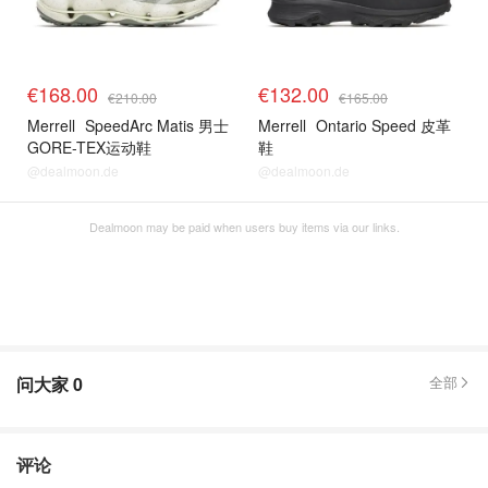
€168.00
€132.00
€210.00
€165.00
Merrell
SpeedArc Matis 男士
Merrell
Ontario Speed 皮革
GORE-TEX运动鞋
鞋
@dealmoon.de
@dealmoon.de
Dealmoon may be paid when users buy items via our links.
问大家
0
全部
评论