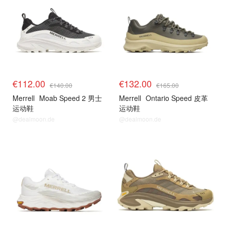
€112.00
€132.00
€140.00
€165.00
Merrell
Moab Speed 2 男士
Merrell
Ontario Speed 皮革
运动鞋
运动鞋
@dealmoon.de
@dealmoon.de