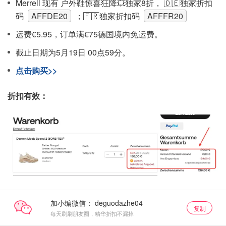
Merrell 现有 户外鞋惊喜狂降💥独家8折， 🇩🇪独家折扣
码
AFFDE20
；🇫🇷独家折扣码
AFFFR20
运费€5.95，订单满€75德国境内免运费。
截止日期为5月19日 00点59分。
点击购买>>
折扣有效：
加小编微信：
复制
每天刷刷朋友圈，精华折扣不漏掉