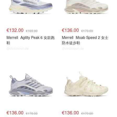
€132.00
€136.00
€165.00
€170.00
Merrell
Agility Peak 6 女款跑
Merrell
Moab Speed 2 女士
鞋
防水徒步鞋
@dealmoon.de
@dealmoon.de
€136.00
€136.00
€170.00
€170.00