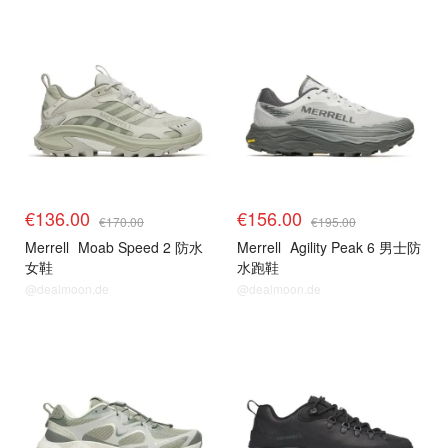
€136.00
€156.00
€170.00
€195.00
Merrell
Moab Speed 2 防水
Merrell
Agility Peak 6 男士防
女鞋
水跑鞋
@dealmoon.de
@dealmoon.de