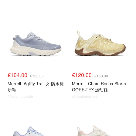
€104.00
€120.00
€130.00
€150.00
Merrell
Agility Trail 女 防水徒
Merrell
Cham Redux Storm
步鞋
GORE-TEX 运动鞋
@dealmoon.de
@dealmoon.de