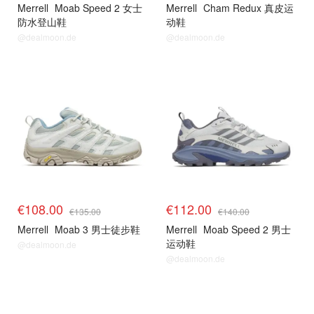
Merrell
Moab Speed 2 女士
Merrell
Cham Redux 真皮运
防水登山鞋
动鞋
@dealmoon.de
@dealmoon.de
€108.00
€112.00
€135.00
€140.00
Merrell
Moab 3 男士徒步鞋
Merrell
Moab Speed 2 男士
运动鞋
@dealmoon.de
@dealmoon.de