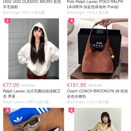
UGG UGG CLASSIC MICRO 驼色
Polo Ralph Lauren POLO RALPH
羊毛拖鞋
LAUREN 深蓝色珠地布 Polo衫
Breuninger
2037人感兴趣
Breuninger
1618人感兴趣
3
4
€77.00
€191.99
€110.00
€375.00
Ralph Lauren 法式毛圈拉链连帽卫
Coach COACH BROOKLYN 28 棕色
衣 男童
金色水桶包
Ralph Lauren
1597人感兴趣
Breuninger
1310人感兴趣
5
6