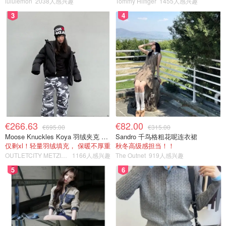
lululemon
2038人感兴趣
Tommy Hilfiger
1455人感兴趣
3
4
€266.63
€82.00
€695.00
€315.00
Moose Knuckles Koya 羽绒夹克 黑色
Sandro 千鸟格粗花呢连衣裙
仅剩xl！轻量羽绒填充， 保暖不厚重
秋冬高级感担当！！
OUTLETCITY METZINGEN
1166人感兴趣
The Outnet
919人感兴趣
5
6