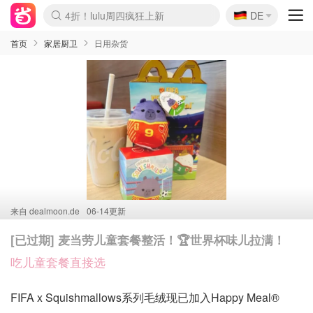
🇩🇪
4折！lulu周四疯狂上新
DE
Boticinal 夏促开抢！
还没结束！&OtherStories大促
Joybuy变相75折 随时失效
速领！Stanley独家85折
疑似霸哥！Camper额外叠85折
Zalando 奥莱闪促！每日更新
Moncler反季囤！5折起+叠9折
Coach Brooklyn仅€192
首页
家居厨卫
日用杂货
来自
dealmoon.de
06-14更新
[已过期] 麦当劳儿童套餐整活！🏆世界杯味儿拉满！
吃儿童套餐直接选
FIFA x Squishmallows系列毛绒现已加入Happy Meal®