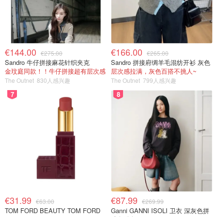
€144.00
€166.00
€275.00
€265.00
Sandro 牛仔拼接麻花针织夹克
Sandro 拼接府绸羊毛混纺开衫 灰色
金玟庭同款！！牛仔拼接超有层次感
层次感拉满，灰色百搭不挑人~
The Outnet
830人感兴趣
The Outnet
799人感兴趣
7
8
€31.99
€87.99
€63.00
€269.99
TOM FORD BEAUTY TOM FORD
Ganni GANNI ISOLI 卫衣 深灰色拼