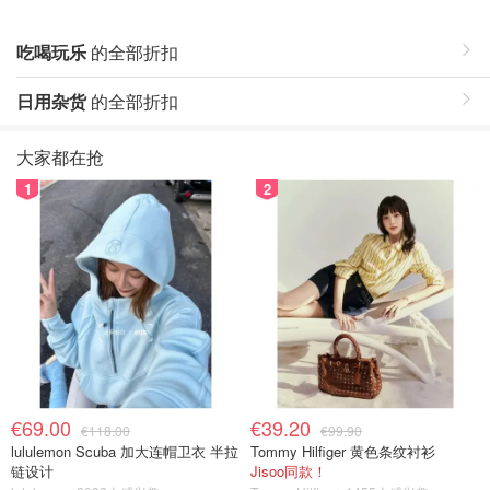
吃喝玩乐
的全部折扣
日用杂货
的全部折扣
大家都在抢
1
2
€69.00
€39.20
€118.00
€99.90
lululemon Scuba 加大连帽卫衣 半拉
Tommy Hilfiger 黄色条纹衬衫
链设计
Jisoo同款！