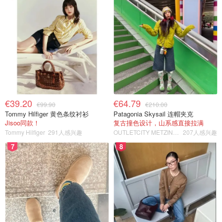
€39.20
€64.79
€99.90
€210.00
Tommy Hilfiger 黄色条纹衬衫
Patagonia Skysail 连帽夹克
Jisoo同款！
复古撞色设计，山系感直接拉满
Tommy Hilfiger
291人感兴趣
OUTLETCITY METZINGEN
207人感兴趣
7
8