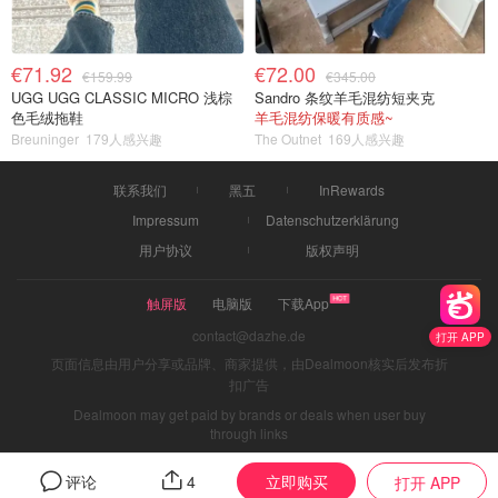
€71.92
€72.00
€159.99
€345.00
UGG UGG CLASSIC MICRO 浅棕
Sandro 条纹羊毛混纺短夹克
色毛绒拖鞋
羊毛混纺保暖有质感~
Breuninger
179人感兴趣
The Outnet
169人感兴趣
联系我们
黑五
InRewards
Impressum
Datenschutzerklärung
用户协议
版权声明
触屏版
电脑版
下载App
contact@dazhe.de
打开 APP
页面信息由用户分享或品牌、商家提供，由Dealmoon核实后发布折
扣广告
Dealmoon may get paid by brands or deals when user buy
through links
立即购买
评论
4
打开 APP