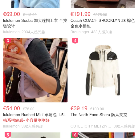
€69.00
€191.99
€118.00
€375.00
lululemon Scuba 加大连帽卫衣 半拉
Coach COACH BROOKLYN 28 棕色
链设计
金色水桶包
lululemon
2034人感兴趣
Breuninger
433人感兴趣
3
4
€54.00
€39.19
€78.00
€100.00
lululemon Ruched Mini 单肩包 1.5L
The North Face Sheru 防风夹克
韩系褶皱感~小容量刚刚好
lululemon
382人感兴趣
OUTLETCITY METZINGEN
382人感兴趣
5
6