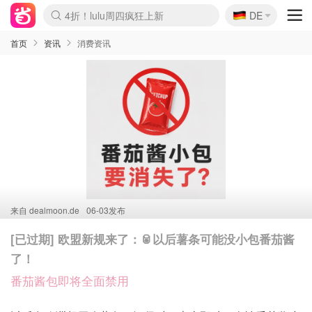
🇩🇪
4折！lulu周四疯狂上新
DE
Boticinal 夏促开抢！
还没结束！&OtherStories大促
Joybuy变相75折 随时失效
速领！Stanley独家85折
疑似霸哥！Camper额外叠85折
Zalando 奥莱闪促！每日更新
Moncler反季囤！5折起+叠9折
Coach Brooklyn仅€192
首页
资讯
消费资讯
来自
dealmoon.de
06-03发布
[已过期] 欧盟新规来了：🥫以后薯条可能没小包番茄酱
了！
番茄酱包即将全面禁用