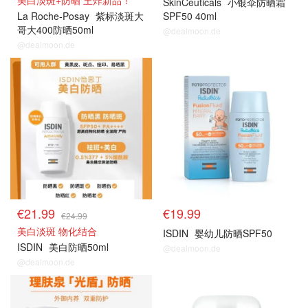
美白淡斑+防晒 王炸新品！
SkinCeuticals
小银伞防晒霜
La Roche-Posay
紫标淡斑大
SPF50 40ml
哥大400防晒50ml
@dealmoon.de
@dealmoon.de
药妆防晒
药妆防晒
€21.99
€19.99
€24.99
美白淡斑 物化结合
ISDIN
婴幼儿防晒SPF50
ISDIN
美白防晒50ml
@dealmoon.de
@dealmoon.de
药妆防晒
药妆防晒