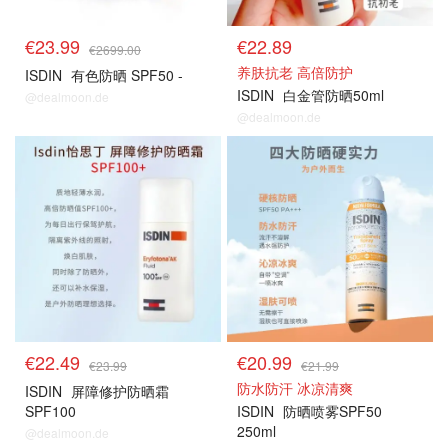
€23.99
€22.89
€2699.00
养肤抗老 高倍防护
ISDIN
有色防晒 SPF50 -
ISDIN
白金管防晒50ml
@dealmoon.de
@dealmoon.de
药妆防晒
药妆防晒
€22.49
€20.99
€23.99
€21.99
防水防汗 冰凉清爽
ISDIN
屏障修护防晒霜
SPF100
ISDIN
防晒喷雾SPF50
250ml
@dealmoon.de