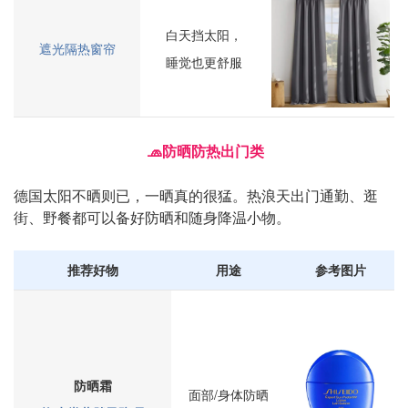
白天挡太阳，
遮光隔热窗帘
睡觉也更舒服
🧢防晒防热出门类
德国太阳不晒则已，一晒真的很猛。热浪天出门通勤、逛
街、野餐都可以备好防晒和随身降温小物。
推荐好物
用途
参考图片
防晒霜
面部/身体防晒