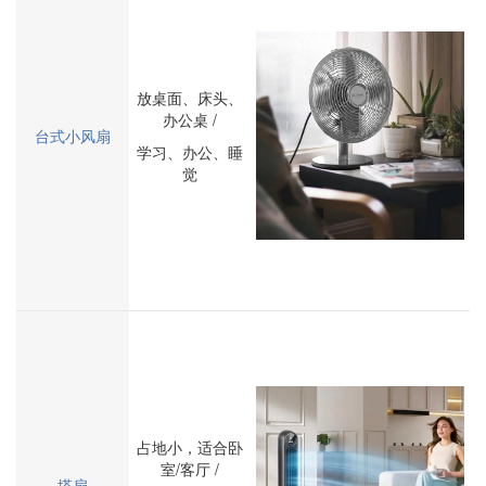
放桌面、床头、
办公桌 /
台式小风扇
学习、办公、睡
觉
占地小，适合卧
室/客厅 /
塔扇