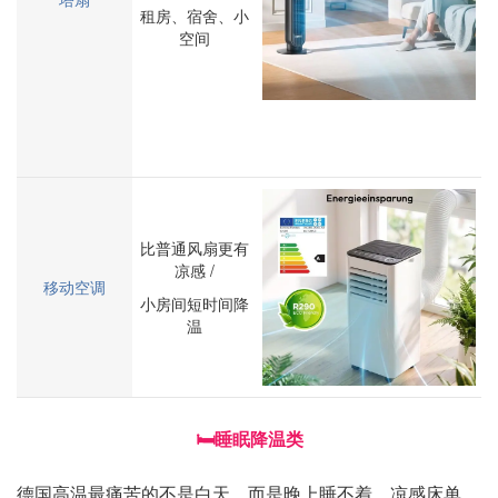
租房、宿舍、小
空间
比普通风扇更有
凉感 /
移动空调
小房间短时间降
温
🛏️睡眠降温类
德国高温最痛苦的不是白天，而是晚上睡不着。凉感床单、