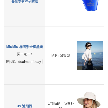
资生堂蓝胖子防晒
MiuMiu 椭圆形全框墨镜
买一送一‼️
护眼+凹造型
折扣码
dealmoonbday
头顶防晒、防紫外
UV 遮阳帽