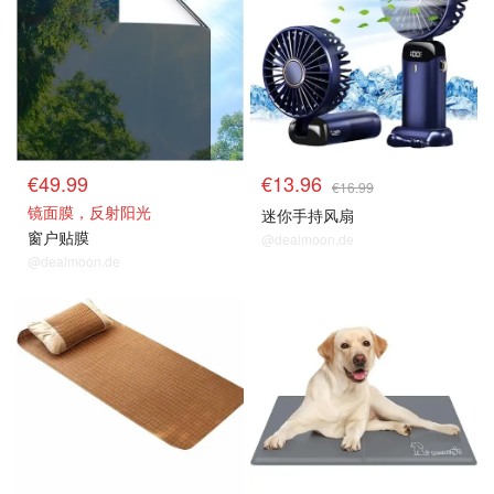
€49.99
€13.96
€16.99
镜面膜，反射阳光
迷你手持风扇
窗户贴膜
@dealmoon.de
@dealmoon.de
风扇 & 空调 等降温好物
风扇 & 空调 等降温好物