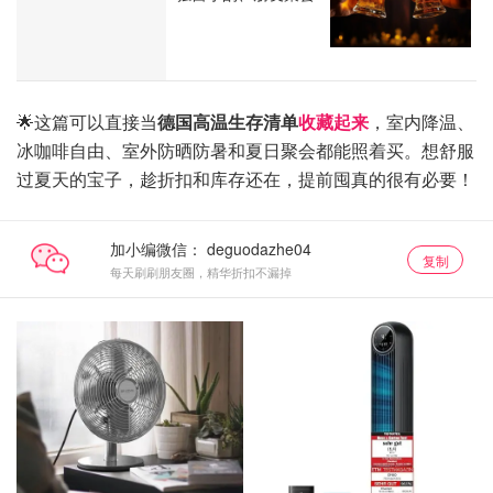
🌟这篇可以直接当
德国高温生存清单
收藏起来
，室内降温、
冰咖啡自由、室外防晒防暑和夏日聚会都能照着买。想舒服
过夏天的宝子，趁折扣和库存还在，提前囤真的很有必要！
加小编微信：
复制
每天刷刷朋友圈，精华折扣不漏掉
风扇 & 空调 等降温好物
风扇 & 空调 等降温好物