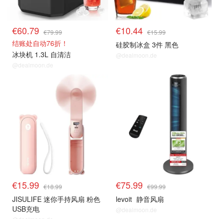
€60.79
€10.44
€79.99
€15.99
结账处自动76折！
硅胶制冰盒 3件 黑色
冰块机 1.3L 自清洁
@dealmoon.de
@dealmoon.de
风扇 & 空调 等降温好物
风扇 & 空调 等降温好物
€15.99
€75.99
€18.99
€99.99
JISULIFE 迷你手持风扇 粉色
levoit
静音风扇
USB充电
@dealmoon.de