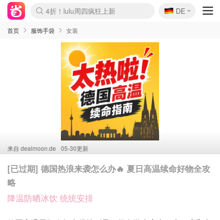
🇩🇪
还没结束！&OtherStories大促
DE
Boticinal 夏促开抢！
Joybuy变相75折 随时失效
速领！Stanley独家85折
疑似霸哥！Camper额外叠85折
Zalando 奥莱闪促！每日更新
Moncler反季囤！5折起+叠9折
Coach Brooklyn仅€192
首页
服饰手袋
女装
来自
dealmoon.de
05-30更新
[已过期] 德国热浪来袭怎么办🔥 夏日高温续命好物全攻
略
降温防晒冰饮 统统安排