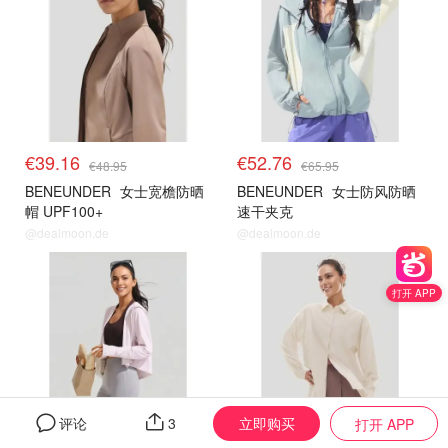
€39.16
€52.76
€48.95
€65.95
BENEUNDER
女士宽檐防晒
BENEUNDER
女士防风防晒
帽 UPF100+
速干夹克
@dealmoon.de
@dealmoon.de
蕉下防晒 独家8折
蕉下防晒 独家8折
打开 APP
立即购买
评论
3
打开 APP