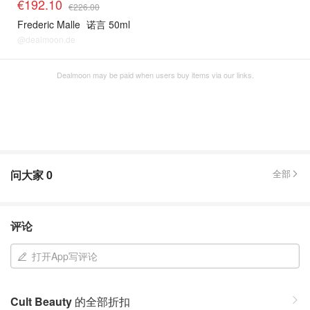
€192.10
€226.00
Frederic Malle
诺言 50ml
@dealmoon.de
Dealmoon may be paid when users buy items via our links.
问大家
0
全部
评论
打开App写评论
Cult Beauty
的全部折扣