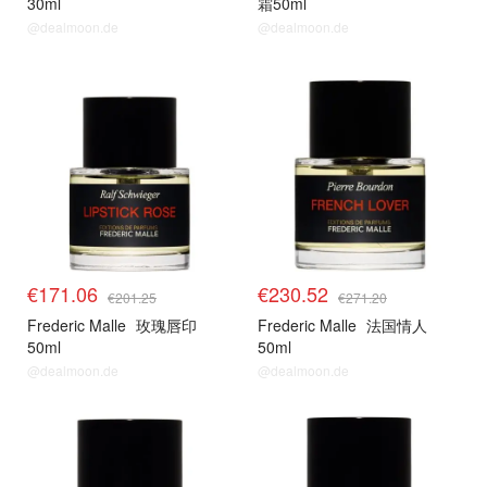
30ml
霜50ml
@dealmoon.de
@dealmoon.de
€171.06
€230.52
€201.25
€271.20
Frederic Malle
玫瑰唇印
Frederic Malle
法国情人
50ml
50ml
@dealmoon.de
@dealmoon.de