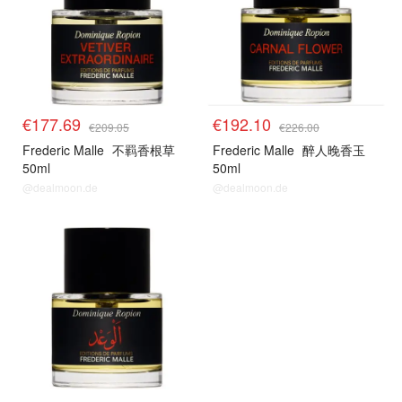
€177.69
€192.10
€209.05
€226.00
Frederic Malle
不羁香根草
Frederic Malle
醉人晚香玉
50ml
50ml
@dealmoon.de
@dealmoon.de