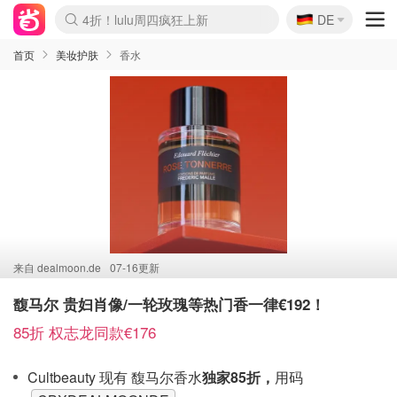
🇩🇪
4折！lulu周四疯狂上新
DE
Boticinal 夏促开抢！
还没结束！&OtherStories大促
Joybuy变相75折 随时失效
速领！Stanley独家85折
疑似霸哥！Camper额外叠85折
Zalando 奥莱闪促！每日更新
Moncler反季囤！5折起+叠9折
Coach Brooklyn仅€192
首页
美妆护肤
香水
来自
dealmoon.de
07-16更新
馥马尔 贵妇肖像/一轮玫瑰等热门香一律€192！
85折 权志龙同款€176
Cultbeauty 现有 馥马尔香水
独家85折，
用码