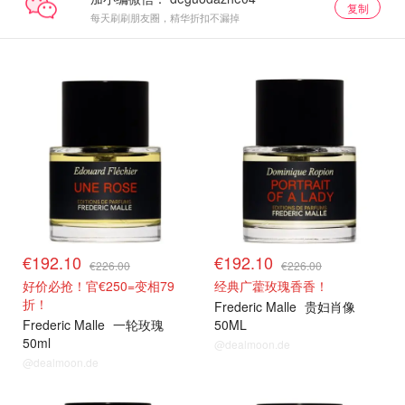
复制
每天刷刷朋友圈，精华折扣不漏掉
€192.10
€192.10
€226.00
€226.00
好价必抢！官€250=变相79
经典广藿玫瑰香香！
折！
Frederic Malle
贵妇肖像
Frederic Malle
一轮玫瑰
50ML
50ml
@dealmoon.de
@dealmoon.de