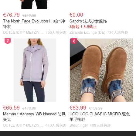
€76.79
€0.00
€240.00
The North Face Evolution II 3合1冲
Sandro 法式少女服饰
锋衣
3折起！8.6截止
OUTLETCITY METZINGEN
756人感兴趣
Zalando Lounge (DE)
730人感兴趣
7
8
€65.59
€63.99
€170.00
€159.99
Mammut Aenergy WB Hooded 防风
UGG UGG CLASSIC MICRO 驼色
夹克
羊毛拖鞋
OUTLETCITY METZINGEN
446人感兴趣
Breuninger
408人感兴趣