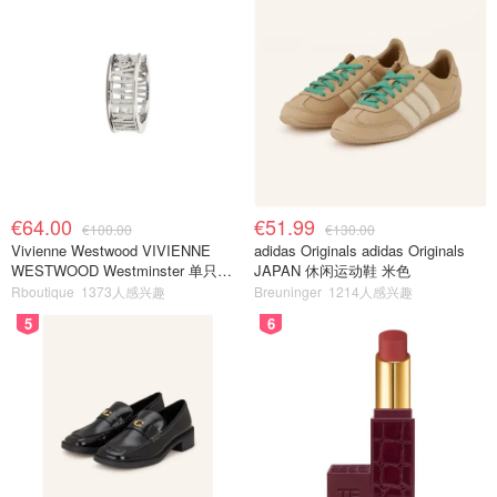
€64.00
€51.99
€100.00
€130.00
Vivienne Westwood VIVIENNE
adidas Originals adidas Originals
WESTWOOD Westminster 单只耳
JAPAN 休闲运动鞋 米色
环
Rboutique
1373人感兴趣
Breuninger
1214人感兴趣
5
6