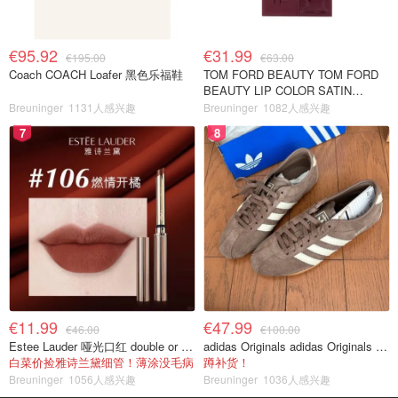
€95.92
€31.99
€195.00
€63.00
Coach COACH Loafer 黑色乐福鞋
TOM FORD BEAUTY TOM FORD
BEAUTY LIP COLOR SATIN
MATTE 裸玫瑰口红
Breuninger
1131人感兴趣
Breuninger
1082人感兴趣
7
8
€11.99
€47.99
€46.00
€100.00
Estee Lauder 哑光口红 double or nothing色号
adidas Originals adidas Originals TOKYO 复古休闲鞋 深棕色
白菜价捡雅诗兰黛细管！薄涂没毛病
蹲补货！
Breuninger
1056人感兴趣
Breuninger
1036人感兴趣