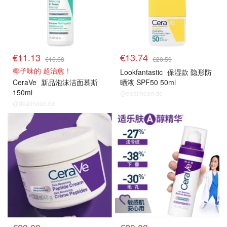
€11.13
€13.74
€16.68
€20.59
椰子味的 超治愈！
Lookfantastic
保湿款 隐形防
CeraVe
新品泡沫洁面慕斯
晒液 SPF50 50ml
150ml
@dealmoon.de
@dealmoon.de