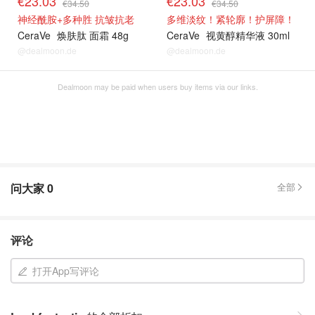
€23.03
€23.03
€34.50
€34.50
神经酰胺+多种胜 抗皱抗老
多维淡纹！紧轮廓！护屏障！
CeraVe
焕肤肽 面霜 48g
CeraVe
视黄醇精华液 30ml
@dealmoon.de
@dealmoon.de
Dealmoon may be paid when users buy items via our links.
问大家
0
全部
评论
打开App写评论