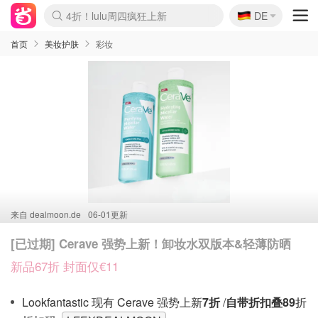
🇩🇪
4折！lulu周四疯狂上新
DE
Boticinal 夏促开抢！
还没结束！&OtherStories大促
Joybuy变相75折 随时失效
速领！Stanley独家85折
疑似霸哥！Camper额外叠85折
Zalando 奥莱闪促！每日更新
Moncler反季囤！5折起+叠9折
Coach Brooklyn仅€192
首页
美妆护肤
彩妆
来自
dealmoon.de
06-01更新
[已过期] Cerave 强势上新！卸妆水双版本&轻薄防晒
新品67折 封面仅€11
Lookfantastic 现有 Cerave 强势上新
7折
/
自带折扣叠89
折