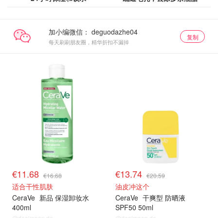
加小编微信：
复制
每天刷刷朋友圈，精华折扣不漏掉
€11.68
€13.74
€16.68
€20.59
适合干性肌肤
油皮冲这个
CeraVe
新品 保湿卸妆水
CeraVe
干爽型 防晒液
400ml
SPF50 50ml
@dealmoon.de
@dealmoon.de