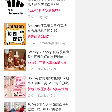
黑！藕粉防晒面罩€14
低至4.1折！双肩包€19
0
Joybuy DE
Amazon 亚马逊每日必买榜 -
石头洗地机直降€160！
管道疏通€2.87
14
Amazon德国亚马逊
Stanley x Kacey 联名系列🤠
复刻西部牛仔的乡野时刻
€51起！可叠独家8.5折扣券
0
Stanley 1913
Stanley官网⚡️限时免费DIY刻
字！攻略干货+AI指令直接戳
新色上线🆓独家8.5折劵速领
0
Stanley 1913
从‘坐如针毡’到‘坐如云端’☝️只
差这一把 SIHOO办公椅