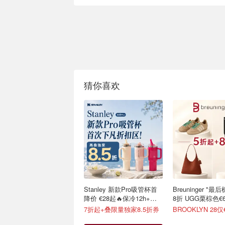
猜你喜欢
Stanley 新款Pro吸管杯首
Breuninger "
降价 €28起🔥保冷12h+，
8折 UGG栗棕色€6
便携不漏水
7折起+叠限量独家8.5折券
BROOKLYN 28仅