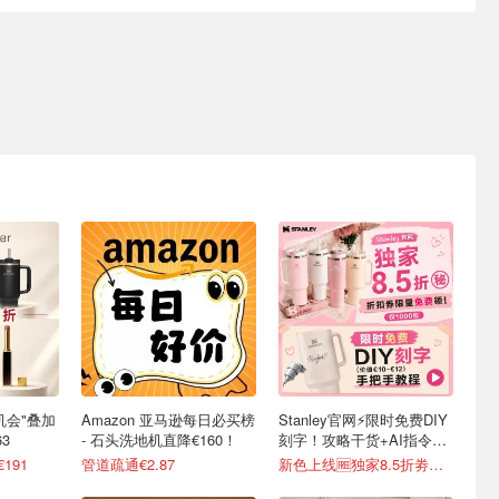
最后机会"叠加
Amazon 亚马逊每日必买榜
Stanley官网⚡️限时免费DIY
3
- 石头洗地机直降€160！
刻字！攻略干货+AI指令直
接戳
€191
管道疏通€2.87
新色上线🆓独家8.5折劵速领