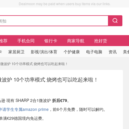
Dealmoon may be paid when users buy items via our links.
推荐
手机合同
银行卡
商家导航
抢好货
卡
家居厨卫
影视/演出/体育
个护健康
电子电脑
资讯
美
2合1微波炉 10个功率模式 烧烤也可以吃起来啦！
合1微波炉 10个功率模式 烧烤也可以吃起来啦！
马逊 现有 SHARP 2合1微波炉
折后€79
。
学生专属amazon prime
，前6个月免费，随时可以解约。
或订单满€29德国境内免运费。