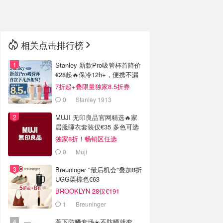
🇳🇿
新西兰
相关点击排行榜
Stanley 新款Pro吸管杯首降价
€28起🔥保冷12h+，便携不漏
水
7折起+叠限量独家8.5折券
0
Stanley 1913
MUJI 无印良品官网精选🔥家
居服睡衣套装仅€35 多色可选
独家8折！畅销区任选
0
Muji
Breuninger "最后机会"叠加8折
UGG栗棕色€63
BROOKLYN 28仅€191
1
Breuninger
蕉下防晒专场☀️不防晒就变