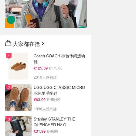
大家都在抢
Coach COACH 棕色休闲运动
鞋
€125.59
€175.00
2010人感兴趣
UGG UGG CLASSIC MICRO
驼色羊毛拖鞋
€63.99
€159.99
1096人感兴趣
Stanley STANLEY THE
QUENCHER H2.O
FLOWSTATE 保温杯 1.18L 黑
€31.99
€49.99