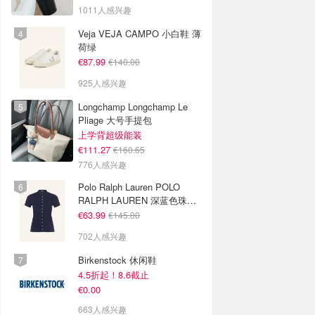
色
1011人感兴趣
Veja VEJA CAMPO 小白鞋 薄
荷绿
€87.99
€140.00
925人感兴趣
Longchamp Longchamp Le
Pliage 大号手提包
上学背超级能装
€111.27
€160.65
776人感兴趣
Polo Ralph Lauren POLO
RALPH LAUREN 深蓝色珠地
布 Polo衫
€63.99
€145.00
702人感兴趣
Birkenstock 休闲鞋
4.5折起！8.6截止
€0.00
663人感兴趣