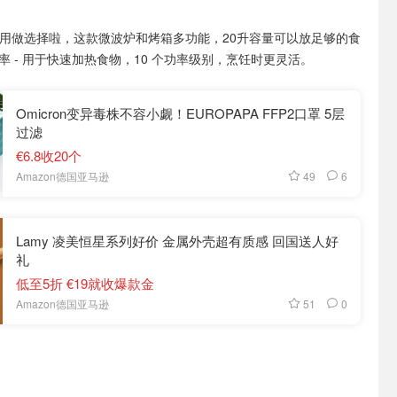
用做选择啦，这款微波炉和烤箱多功能，20升容量可以放足够的食
波功率 - 用于快速加热食物，10 个功率级别，烹饪时更灵活。
Omicron变异毒株不容小觑！EUROPAPA FFP2口罩 5层
过滤
€6.8收20个
49
6
Amazon德国亚马逊
Lamy 凌美恒星系列好价 金属外壳超有质感 回国送人好
礼
低至5折 €19就收爆款金
51
0
Amazon德国亚马逊