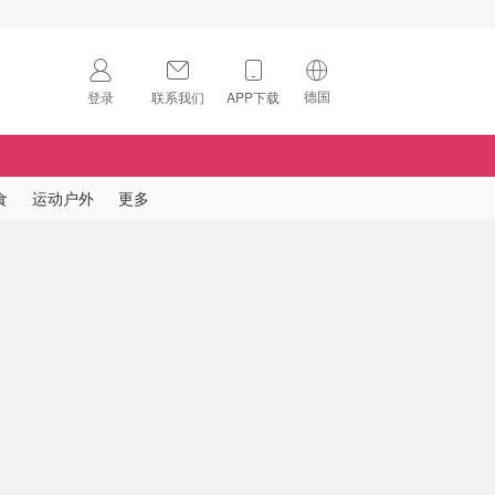
德国
登录
联系我们
APP下载
🇺🇸
美国
🇨🇳
中国
食
运动户外
更多
🇨🇦
加拿大
扫码下载 App
🇬🇧
英国
Download on the
App Store
🇩🇪
德国
Download the
Android App
🇫🇷
法国
🇮🇹
意大利
🇦🇺
澳洲