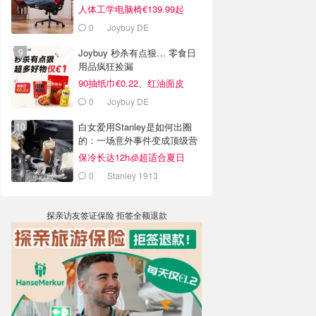
人体工学电脑椅€139.99起
0
Joybuy DE
Joybuy 秒杀有点狠… 零食日
用品疯狂捡漏
90抽纸巾€0.22、红油面皮
€0.99
0
Joybuy DE
白女爱用Stanley是如何出圈
的：一场意外事件变成顶级营
销案例
保冷长达12h🧊超适合夏日
0
Stanley 1913
探亲访友签证保险 拒签全额退款