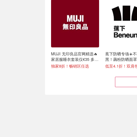
MUJI 无印良品官网精选🔥
蕉下防晒专场☀️
家居服睡衣套装仅€35 多色
黑！藕粉防晒面罩€
可选
独家8折！畅销区任选
低至4.1折！双肩包
Joybuy 秒杀有点狠… 零食
IFA 柏林消费电子