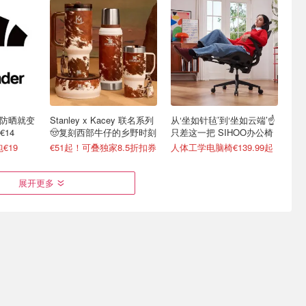
不防晒就变
Stanley x Kacey 联名系列
从‘坐如针毡’到‘坐如云端’☝️
14
🤠复刻西部牛仔的乡野时刻
只差这一把 SIHOO办公椅
€19
€51起！可叠独家8.5折扣券
人体工学电脑椅€139.99起
展开更多
展 共5天
Creality 创想三维3D打印机
Galeria 突发折上折！