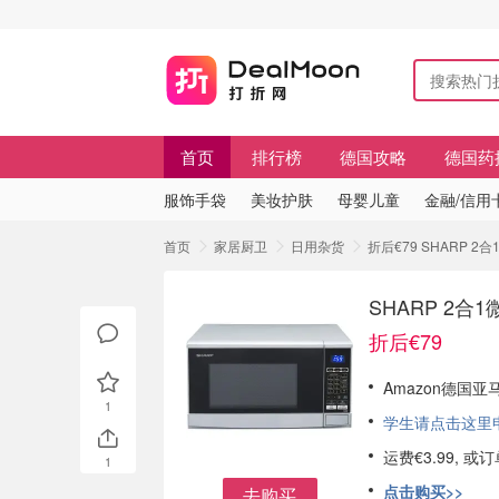
首页
排行榜
德国攻略
德国药
服饰手袋
美妆护肤
母婴儿童
金融/信用
首页
家居厨卫
日用杂货
折后€79 SHARP 
SHARP 2
折后€79
Amazon德国亚
1
学生请点击这里申请
运费€3.99, 
1
点击购买>>
去购买