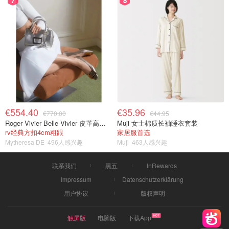
7
8
€554.40
€35.96
€770.00
€44.95
Roger Vivier Belle Vivier 皮革高跟鞋
Muji 女士棉质长袖睡衣套装
rv经典方扣4cm粗跟
家居服首选
Mytheresa DE
496人感兴趣
Muji
463人感兴趣
联系我们
黑五
InRewards
Impressum
Datenschutzerklärung
用户协议
版权声明
触屏版
电脑版
下载App