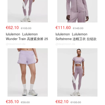
€62.10
€111.60
€108.00
€148.00
lululemon
Lululemon
lululemon
Lululemon
Wunder Train 高腰紧身裤 25
Softstreme 连帽卫衣 拉链款
英寸
@dealmoon.de
@dealmoon.de
€35.10
€62.10
€58.00
€108.00