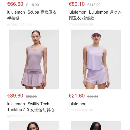
€66.60
€89.10
€118.00
€118.00
lululemon
Scuba 宽松卫衣
lululemon
Lululemon 运动连
半拉链
帽卫衣 拉链款
@dealmoon.de
@dealmoon.de
€39.60
€21.60
€58.00
€68.00
lululemon
Swiftly Tech
lululemon
Tanktop 2.0 女士运动背心
@dealmoon.de
@dealmoon.de