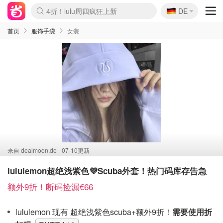
🇩🇪
4折！lulu周四疯狂上新
DE
Boticinal 夏促开抢！
还没结束！&OtherStories大促
Joybuy变相75折 随时失效
速领！Stanley独家85折
疑似霸哥！Camper额外叠85折
Zalando 奥莱闪促！每日更新
Moncler反季囤！5折起+叠9折
Coach Brooklyn仅€192
首页
服饰手袋
女装
来自
dealmoon.de
07-10更新
lululemon超绝浅紫色💜Scuba外套！热门码库存告急
额外9折！断码捡漏€66
lululemon 现有 超绝浅紫色scuba+额外9折！
需要使用折