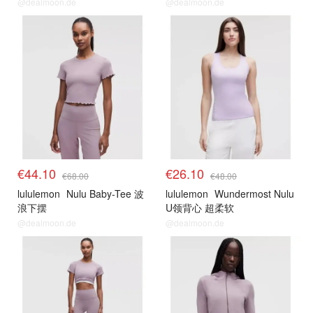
@dealmoon.de
@dealmoon.de
€44.10
€26.10
€68.00
€48.00
lululemon
Nulu Baby-Tee 波
lululemon
Wundermost Nulu
浪下摆
U领背心 超柔软
@dealmoon.de
@dealmoon.de