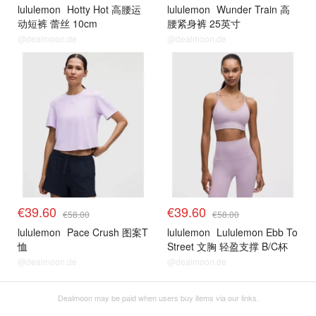
lululemon
Hotty Hot 高腰运
lululemon
Wunder Train 高
动短裤 蕾丝 10cm
腰紧身裤 25英寸
@dealmoon.de
@dealmoon.de
€39.60
€39.60
€58.00
€58.00
lululemon
Pace Crush 图案T
lululemon
Lululemon Ebb To
恤
Street 文胸 轻盈支撑 B/C杯
@dealmoon.de
@dealmoon.de
Dealmoon may be paid when users buy items via our links.