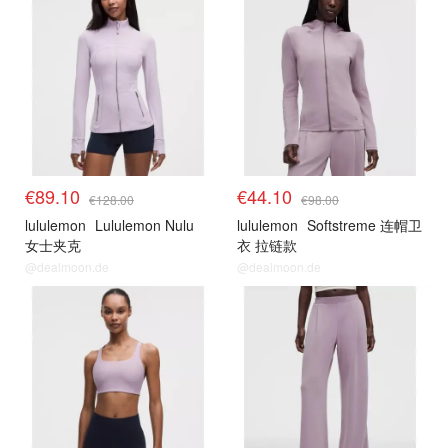
€89.10
€44.10
€128.00
€98.00
lululemon
Lululemon Nulu
lululemon
Softstreme 连帽卫
女士夹克
衣 拉链款
@dealmoon.de
@dealmoon.de