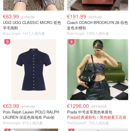
€63.99
€191.99
€159.99
€375.00
UGG UGG CLASSIC MICRO 驼色
Coach COACH BROOKLYN 28 棕色
羊毛拖鞋
金色水桶包
Breuninger
1477人感兴趣
Breuninger
1365人感兴趣
5
6
€63.99
€1296.00
€145.00
€2700.00
Polo Ralph Lauren POLO RALPH
Prada 中号皮革黑色单肩包
LAUREN 深蓝色珠地布 Polo衫
Prada经典通勤包！黑色耐看又百搭
Breuninger
975人感兴趣
TheDoubleF
705人感兴趣