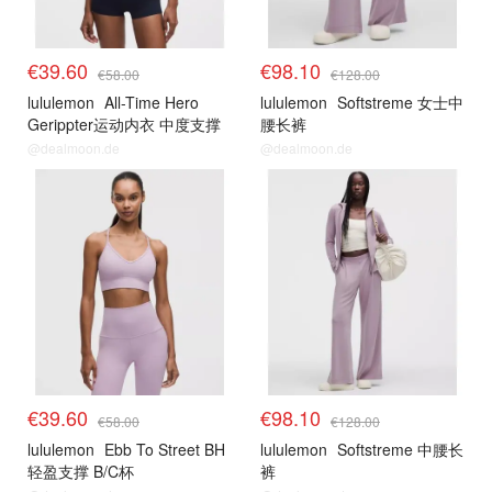
€39.60
€98.10
€58.00
€128.00
lululemon
All-Time Hero
lululemon
Softstreme 女士中
Gerippter运动内衣 中度支撑
腰长裤
B/C杯
@dealmoon.de
@dealmoon.de
€39.60
€98.10
€58.00
€128.00
lululemon
Ebb To Street BH
lululemon
Softstreme 中腰长
轻盈支撑 B/C杯
裤