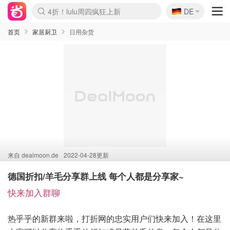
🇩🇪
4折！lulu周四疯狂上新
DE
Boticinal 夏促开抢！
还没结束！&OtherStories大促
Joybuy变相75折 随时失效
速领！Stanley独家85折
疑似霸哥！Camper额外叠85折
Zalando 奥莱闪促！每日更新
Moncler反季囤！5折起+叠9折
Coach Brooklyn仅€192
首页
家居厨卫
日用杂货
来自
dealmoon.de
2022-04-28更新
德国折扣/羊毛分享群上线 每个人都是分享家~
快来加入群聊
热乎乎的新群来啦，打折网的忠实用户们快来加入！在这里