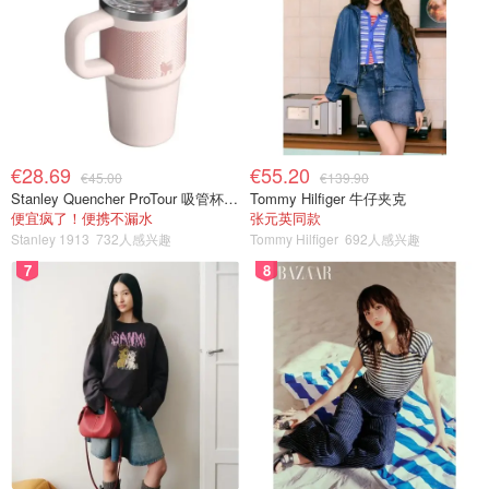
€28.69
€55.20
€45.00
€139.90
Stanley Quencher ProTour 吸管杯 0.59L
Tommy Hilfiger 牛仔夹克
便宜疯了！便携不漏水
张元英同款
Stanley 1913
732人感兴趣
Tommy Hilfiger
692人感兴趣
7
8