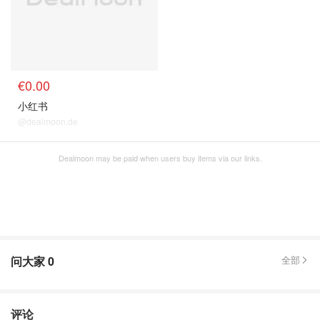
€0.00
小红书
@dealmoon.de
Dealmoon may be paid when users buy items via our links.
问大家
0
全部
评论