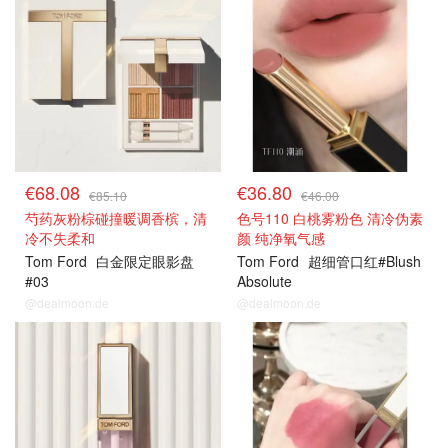
€68.08
€36.80
€85.10
€46.00
芍药灰粉棕碰撞暖调香槟，清
色号110 白桃雾粉色 清冷伪素
冷不失柔和
颜 纯净氧气感
Tom Ford
白金限定眼影盘
Tom Ford
超细管口红#Blush
#03
Absolute
@dealmoon.de
@dealmoon.de