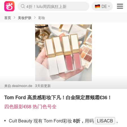
🇩🇪
4折！lulu周四疯狂上新
DE
Boticinal 夏促开抢！
还没结束！&OtherStories大促
Joybuy变相75折 随时失效
速领！Stanley独家85折
疑似霸哥！Camper额外叠85折
Zalando 奥莱闪促！每日更新
Moncler反季囤！5折起+叠9折
Coach Brooklyn仅€192
首页
美妆护肤
彩妆
来自
dealmoon.de
3天前更新
Tom Ford 高质感彩妆下凡！白金限定唇颊霜€36！
四色眼影€68 热门色号全
Cult Beauty 现有 Tom Ford彩妆
8折，
用码
LISACB
。