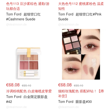
色号113 豆沙雾棕色 通勤/游
大热色号112 蜜桃雾粉色 温柔
玩都合适
知性
Tom Ford
超细管口红
Tom Ford
超细管口红#Pink
#Cashmere Suede
Suede
@dealmoon.de
@dealmoon.de
€68.08
€68.08
€85.10
€85.10
冷调粉桃配色 白皮橄榄皮挚爱
烟粉玫瑰配色 搭配碎钻！【蹲
补货】
Tom Ford
白金限定眼影盘
#42
Tom Ford
眼影盘#30
@dealmoon.de
@dealmoon.de