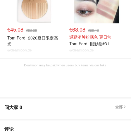
€45.08
€68.08
€56.35
€85.10
通勤消肿粉藕色 更日常
Tom Ford
2026夏日限定高
光
Tom Ford
眼影盘#31
@dealmoon.de
@dealmoon.de
Dealmoon may be paid when users buy items via our links.
问大家
0
全部
评论