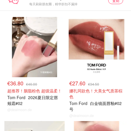
复制
每天刷刷朋友圈，精华折扣不漏掉
€36.80
€27.60
€46.00
€34.50
超推荐！胭脂粉色 超级温柔！
娜扎同款色！大美女气质茶棕
色
Tom Ford
2026夏日限定唇
颊霜#02
Tom Ford
白金镜面唇釉#02
号
@dealmoon.de
@dealmoon.de