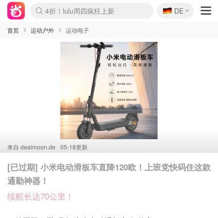
🇩🇪
4折！lulu周四疯狂上新
DE
Boticinal 夏促开抢！
还没结束！&OtherStories大促
Joybuy变相75折 随时失效
速领！Stanley独家85折
疑似霸哥！Camper额外叠85折
Zalando 奥莱闪促！每日更新
Moncler反季囤！5折起+叠9折
Coach Brooklyn仅€192
首页
运动户外
运动电子
来自
dealmoon.de
05-18更新
[已过期] 小米电动滑板车直降120欧！上班党快码住这款
通勤神器！
续航长达70公里！