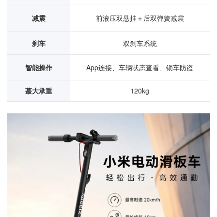
减震
前液压双悬挂＋后双弹簧减震
刹车
双刹车系统
智能操作
App连接、车辆状态查看、锁车防盗
蕞大承重
120kg