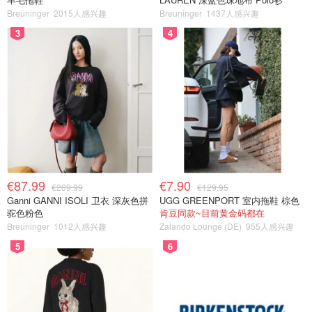
Breuninger
2015人感兴趣
Breuninger
1437人感兴趣
3
4
€87.99
€7.90
€269.99
€129.95
Ganni GANNI ISOLI 卫衣 深灰色拼
UGG GREENPORT 室内拖鞋 棕色
驼色粉色
肯豆同款~目前黄金码都在
Breuninger
1012人感兴趣
Zalando Lounge (DE)
955人感兴趣
5
6