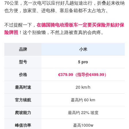
70公里，充一次电可以应付好几趟短途出行，折叠起来收纳
也方便，放家里、进电梯、塞后备箱都不太占地方。
不过提醒一下，
在德国骑电动滑板车一定要买保险并贴好保
险牌照
！这个别偷懒，不然上路被查真的会肉疼。
品牌
小米
型号
5 pro
价格
€379.99（指导价€499.99）
最高时速
20 km/h
官方续航
蕞高约 60 km
爬坡能力
最高约 22% 坡度
峰值功率
蕞高1000w