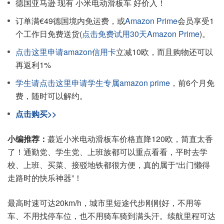
德国亚马逊 现有 小米电动滑板车 好价入！
订单满€49德国境内免运费，或
Amazon Prime
会员享受1
个工作日免费送货(
点击免费试用30天Amazon Prime
)。
点击这里申请amazon信用卡
立减10欧，而且购物还可以
再返利1%
学生请点击这里申请学生专属amazon prime
，前6个月免
费，随时可以解约。
点击购买>>
小编推荐：
蕞近小米电动滑板车价格直降120欧，简直太香
了！通勤党、学生党、上班族都可以重点看看，平时去学
校、上班、买菜、接驳地铁都很方便，真的属于“出门懒得
走路时的快乐神器”！
最高时速可达20km/h，城市里短途代步刚刚好，不用等
车、不用找停车位，也不用骑车骑到满头汗。续航里程可达