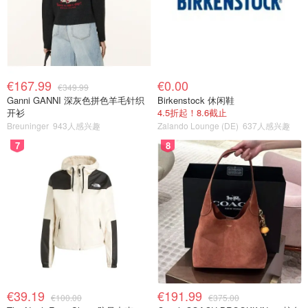
€167.99
€0.00
€349.99
Ganni GANNI 深灰色拼色羊毛针织
Birkenstock 休闲鞋
开衫
4.5折起！8.6截止
Breuninger
943人感兴趣
Zalando Lounge (DE)
637人感兴趣
7
8
€39.19
€191.99
€100.00
€375.00