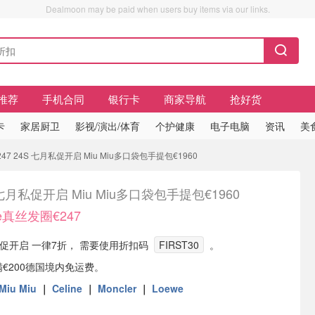
Dealmoon may be paid when users buy items via our links.
推荐
手机合同
银行卡
商家导航
抢好货
卡
家居厨卫
影视/演出/体育
个护健康
电子电脑
资讯
美
247 24S 七月私促开启 Miu Miu多口袋包手提包€1960
 七月私促开启 Miu Miu多口袋包手提包€1960
ne真丝发圈€247
月私促开启 一律7折， 需要使用折扣码
FIRST30
。
满€200德国境内免运费。
Miu Miu
｜
Celine
｜
Moncler
｜
Loewe