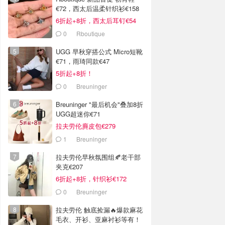
€72，西太后温柔针织衫€158
6折起+8折，西太后耳钉€54
0
Rboutique
UGG 早秋穿搭公式 Micro短靴
€71，雨琦同款€47
5折起+8折！
0
Breuninger
Breuninger "最后机会"叠加8折
UGG超迷你€71
拉夫劳伦麂皮包€279
1
Breuninger
拉夫劳伦早秋氛围组🍂老干部
夹克€207
6折起+8折，针织衫€172
0
Breuninger
拉夫劳伦 触底捡漏🔥爆款麻花
毛衣、开衫、亚麻衬衫等有！