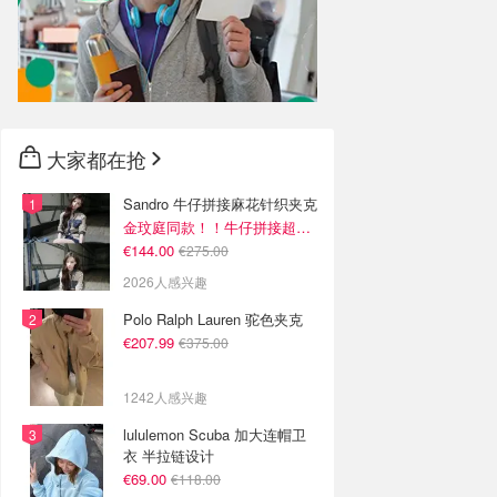
大家都在抢
Sandro 牛仔拼接麻花针织夹克
金玟庭同款！！牛仔拼接超有层次感
€144.00
€275.00
2026人感兴趣
Polo Ralph Lauren 驼色夹克
€207.99
€375.00
1242人感兴趣
lululemon Scuba 加大连帽卫
衣 半拉链设计
€69.00
€118.00