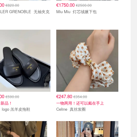
.00
€1750.00
€820.00
€2500.00
MONCLER GRENOBLE 无袖夹克
Miu Miu 灯芯绒腋下包
.00
€247.80
€590.00
€354.00
季新品！
一物两用！还可以戴在手上
Celine logo 羔羊皮拖鞋
Celine 真丝发圈