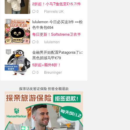
2折起！小马T恤低至£15.7/件
0
Flannels UK
lululemon 今日必买这3件 👀粉
色牛角包€64
每日更新！Softstreme卫衣半
价
0
lululemon
金融男开始配置Patagonia了📈
黑色抓绒马甲€79
5折起+额外8折！
0
Breuninger
探亲访友签证保险 拒签全额退款