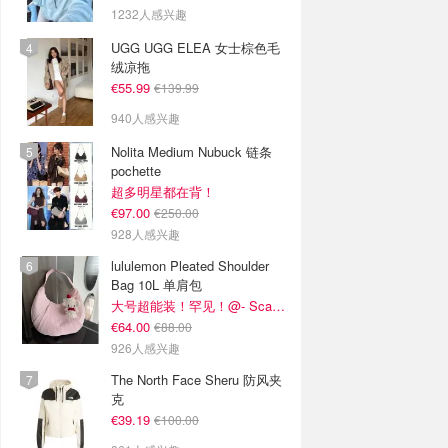
1232人感兴趣
UGG UGG ELEA 女士棕色毛
绒凉拖
€55.99
€139.99
940人感兴趣
Nolita Medium Nubuck 链条
pochette
超多明星都在背！
€97.00
€250.00
928人感兴趣
lululemon Pleated Shoulder
Bag 10L 单肩包
大号超能装！罕见！@- Scarlett
€64.00
€88.00
926人感兴趣
The North Face Sheru 防风夹
克
€39.19
€100.00