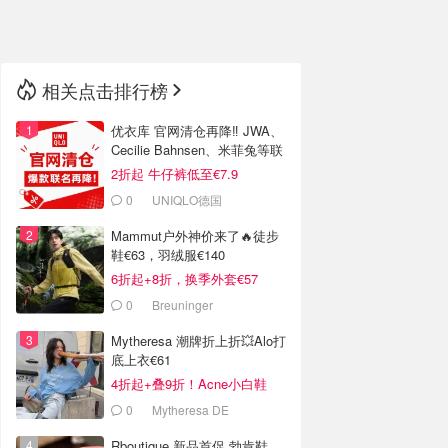
🇳🇿
新西兰
相关点击排行榜
优衣库 官网清仓再降‼️ JWA、
Cecilie Bahnsen、米菲兔等联
名
2折起 牛仔裤低至€7.9
0
UNIQLO德国
Mammut户外神价来了🔥徒步
鞋€63，羽绒服€140
6折起+8折，换季外套€57
0
Breuninger
Mytheresa 潮牌折上折💥Alo打
底上衣€61
4折起+叠9折！Acne小白鞋
€264
0
Mytheresa DE
Rboutique 新品首促 勃肯鞋