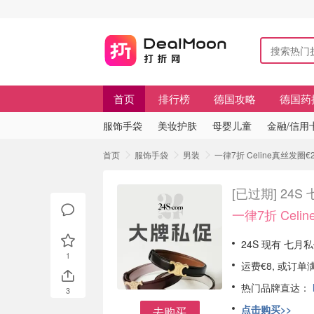
首页
排行榜
德国攻略
德国药
服饰手袋
美妆护肤
母婴儿童
金融/信用
首页
服饰手袋
男装
一律7折 Celine真丝发圈€
[已过期]
24S
一律7折 Celi
24S 现有 七
1
运费€8, 或订单
热门品牌直达：
3
点击购买>>
去购买