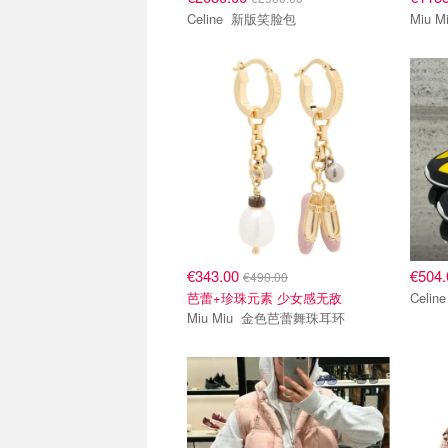
Celine 新版笑脸包
€343.00
€504
€490.00
芭蕾+珍珠元素 少女感无敌
Miu Miu 金色芭蕾舞珠耳环