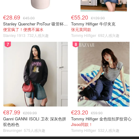
€28.69
€55.20
€45.00
€139.90
Stanley Quencher ProTour 吸管杯 0.59L
Tommy Hilfiger 牛仔夹克
便宜疯了！便携不漏水
张元英同款
Stanley 1913
732人感兴趣
Tommy Hilfiger
692人感兴趣
7
8
€87.99
€23.20
€269.99
€59.90
Ganni GANNI ISOLI 卫衣 深灰色拼
Tommy Hilfiger 金色纽扣罗纹背心
驼色粉色
Jisoo同款！
Breuninger
575人感兴趣
Tommy Hilfiger
532人感兴趣