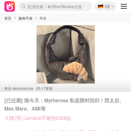
🇩🇪
Joybuy变相75折 随时失效
DE
Boticinal 夏促开抢！
4折！lulu周四疯狂上新
还没结束！&OtherStories大促
速领！Stanley独家85折
疑似霸哥！Camper额外叠85折
Zalando 奥莱闪促！每日更新
Moncler反季囤！5折起+叠9折
Coach Brooklyn仅€192
首页
服饰手袋
男装
来自
dealmoon.de
05-17更新
[已过期] 限今天：Mytheresa 私促限时回归！西太后、
Max Mara、AMI等
大牌7折 Lemaire可颂包€308起