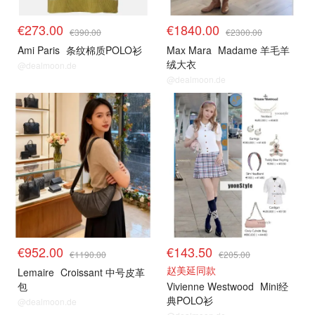
€273.00
€1840.00
€390.00
€2300.00
Ami Paris
条纹棉质POLO衫
Max Mara
Madame 羊毛羊
绒大衣
@dealmoon.de
@dealmoon.de
€952.00
€143.50
€1190.00
€205.00
赵美延同款
Lemaire
Croissant 中号皮革
包
Vivienne Westwood
Mini经
典POLO衫
@dealmoon.de