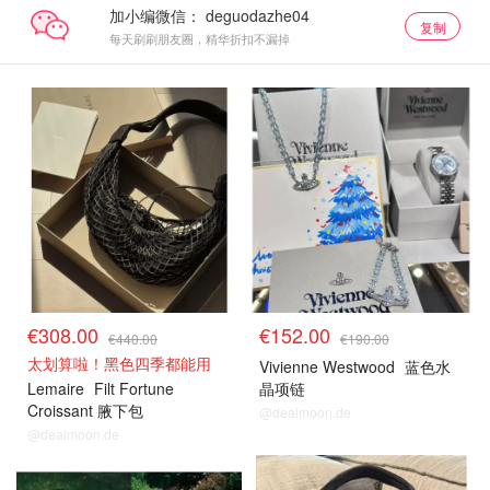
加小编微信：
复制
每天刷刷朋友圈，精华折扣不漏掉
€308.00
€152.00
€440.00
€190.00
太划算啦！黑色四季都能用
Vivienne Westwood
蓝色水
Lemaire
Filt Fortune
晶项链
Croissant 腋下包
@dealmoon.de
@dealmoon.de