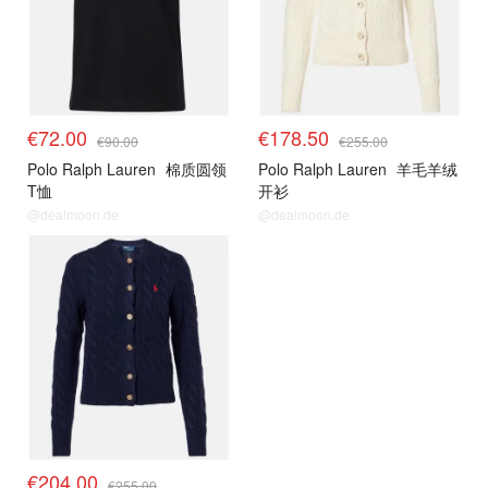
€72.00
€178.50
€90.00
€255.00
Polo Ralph Lauren
棉质圆领
Polo Ralph Lauren
羊毛羊绒
T恤
开衫
@dealmoon.de
@dealmoon.de
€204.00
€255.00