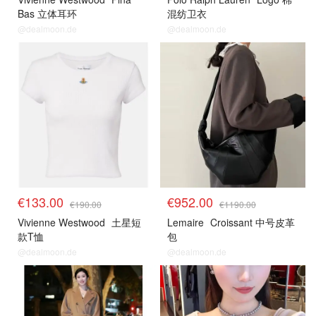
Bas 立体耳环
混纺卫衣
@dealmoon.de
@dealmoon.de
€133.00
€952.00
€190.00
€1190.00
Vivienne Westwood
土星短
Lemaire
Croissant 中号皮革
款T恤
包
@dealmoon.de
@dealmoon.de