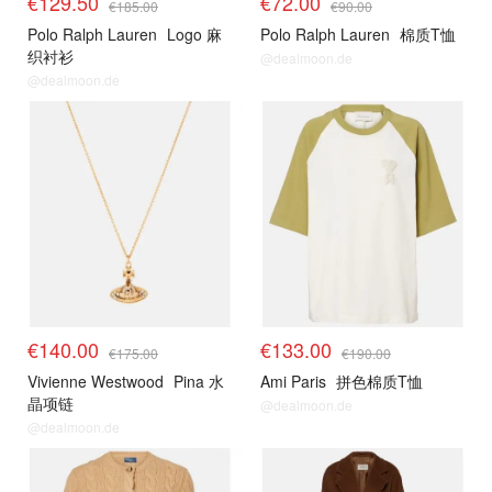
€129.50
€72.00
€185.00
€90.00
Polo Ralph Lauren
Logo 麻
Polo Ralph Lauren
棉质T恤
织衬衫
@dealmoon.de
@dealmoon.de
€140.00
€133.00
€175.00
€190.00
Vivienne Westwood
Pina 水
Ami Paris
拼色棉质T恤
晶项链
@dealmoon.de
@dealmoon.de