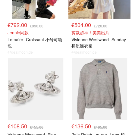
€792.00
€504.00
€990.00
€720.00
Jennie同款
剪裁超神！美美出片
Lemaire
Croissant 小号可颂
Vivienne Westwood
Sunday
包
棉质连衣裙
@dealmoon.de
@dealmoon.de
€108.50
€136.50
€155.00
€195.00
Vivienne Westwood
Pina
Polo Ralph Lauren
Logo 棉