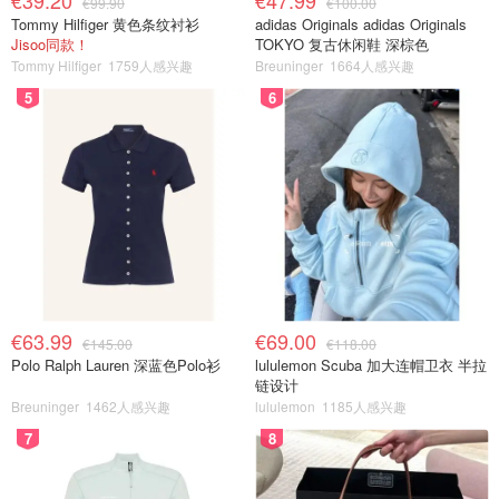
€39.20
€47.99
€99.90
€100.00
Tommy Hilfiger 黄色条纹衬衫
adidas Originals adidas Originals
Jisoo同款！
TOKYO 复古休闲鞋 深棕色
Tommy Hilfiger
1759人感兴趣
Breuninger
1664人感兴趣
5
6
€63.99
€69.00
€145.00
€118.00
Polo Ralph Lauren 深蓝色Polo衫
lululemon Scuba 加大连帽卫衣 半拉
链设计
Breuninger
1462人感兴趣
lululemon
1185人感兴趣
7
8