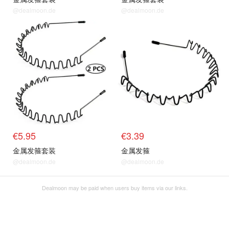
@dealmoon.de
@dealmoon.de
€5.95
€3.39
金属发箍套装
金属发箍
@dealmoon.de
@dealmoon.de
Dealmoon may be paid when users buy items via our links.