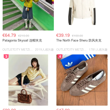
€64.79
€39.19
€210.00
€100.00
Patagonia Skysail 连帽夹克
The North Face Sheru 防风夹克
OUTLETCITY METZINGEN
2019人感兴趣
OUTLETCITY METZINGEN
1781人感兴趣
3
4