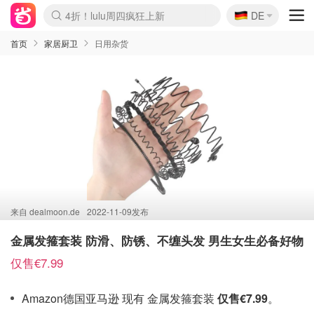
🇩🇪
4折！lulu周四疯狂上新
DE
Boticinal 夏促开抢！
还没结束！&OtherStories大促
Joybuy变相75折 随时失效
速领！Stanley独家85折
疑似霸哥！Camper额外叠85折
Zalando 奥莱闪促！每日更新
Moncler反季囤！5折起+叠9折
Coach Brooklyn仅€192
首页
家居厨卫
日用杂货
来自
dealmoon.de
2022-11-09发布
金属发箍套装 防滑、防锈、不缠头发 男生女生必备好物
仅售€7.99
Amazon德国亚马逊 现有 金属发箍套装
仅售€7.99
。