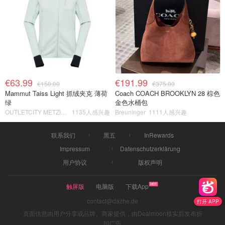
€63.99
€191.99
€150.00
€375.00
Mammut Taiss Light 抓绒夹克 薄荷
Coach COACH BROOKLYN 28 棕色
绿
金色水桶包
OUTLETCITY METZINGEN
1135人感兴趣
Breuninger
1111人感兴趣
联系我们
黑五
InRewards
Impressum
Datenschutzerklärung
用户协议
版权声明
触屏版
电脑版
下载App
contact@dazhe.de
打开 APP
页面信息由用户分享或品牌、商家提供，由Dealmoon核实后发布折
扣广告